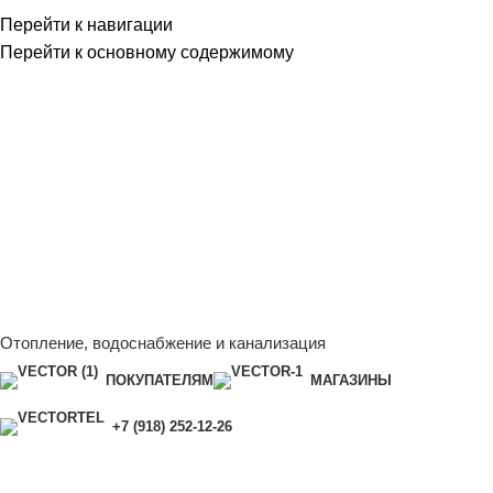
Перейти к навигации
Перейти к основному содержимому
Сейчас мы дорабатываем сайт, поэтому некоторые цены в
каталоге могут отличаться от актуальных.
Чтобы получить
полную и актуальную информацию, свяжитесь с нашим
менеджером - Алена +7 (918) 252-12-26
Сейчас мы дорабатываем сайт, поэтому некоторые цены в
каталоге могут отличаться от актуальных.
Чтобы получить
полную и актуальную информацию, свяжитесь с нашим
менеджером - Алена +7 (918) 252-12-26
Отопление, водоснабжение и канализация
ПОКУПАТЕЛЯМ
МАГАЗИНЫ
+7 (918) 252-12-26