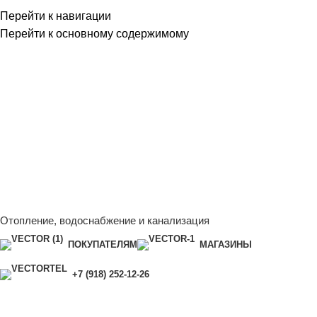
Перейти к навигации
Перейти к основному содержимому
Сейчас мы дорабатываем сайт, поэтому некоторые цены в
каталоге могут отличаться от актуальных.
Чтобы получить
полную и актуальную информацию, свяжитесь с нашим
менеджером - Алена +7 (918) 252-12-26
Сейчас мы дорабатываем сайт, поэтому некоторые цены в
каталоге могут отличаться от актуальных.
Чтобы получить
полную и актуальную информацию, свяжитесь с нашим
менеджером - Алена +7 (918) 252-12-26
Отопление, водоснабжение и канализация
ПОКУПАТЕЛЯМ
МАГАЗИНЫ
+7 (918) 252-12-26