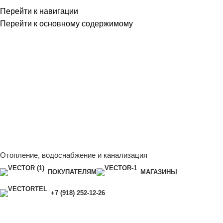
Перейти к навигации
Перейти к основному содержимому
Сейчас мы дорабатываем сайт, поэтому некоторые цены в
каталоге могут отличаться от актуальных.
Чтобы получить
полную и актуальную информацию, свяжитесь с нашим
менеджером - Алена +7 (918) 252-12-26
Сейчас мы дорабатываем сайт, поэтому некоторые цены в
каталоге могут отличаться от актуальных.
Чтобы получить
полную и актуальную информацию, свяжитесь с нашим
менеджером - Алена +7 (918) 252-12-26
Отопление, водоснабжение и канализация
ПОКУПАТЕЛЯМ
МАГАЗИНЫ
+7 (918) 252-12-26