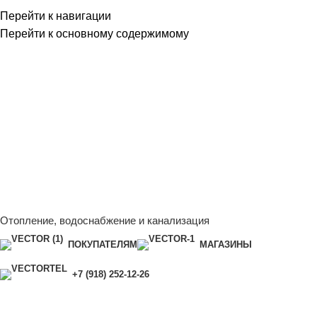
Перейти к навигации
Перейти к основному содержимому
Сейчас мы дорабатываем сайт, поэтому некоторые цены в
каталоге могут отличаться от актуальных.
Чтобы получить
полную и актуальную информацию, свяжитесь с нашим
менеджером - Алена +7 (918) 252-12-26
Сейчас мы дорабатываем сайт, поэтому некоторые цены в
каталоге могут отличаться от актуальных.
Чтобы получить
полную и актуальную информацию, свяжитесь с нашим
менеджером - Алена +7 (918) 252-12-26
Отопление, водоснабжение и канализация
ПОКУПАТЕЛЯМ
МАГАЗИНЫ
+7 (918) 252-12-26