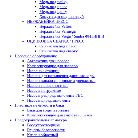
Медь под пайку
Медь под пресс
Медь под цангу
Хомуты для медных труб
НЕРЖАВЕЙКА ПРЕСС
Нержавейка Valtec
Нержавейка Varmega
Нержавейка Viega / Sanha ФИТИНГИ
ОЦИНКОВКА СВАРКА / ПРЕСС
Оцинковка под пресс
Оцинковка под сварку
Насосное оборудование
Автоматика для насосов
Комплектующие для насосов
Насосные станции
Насосы для повышения давления воды
Насосы канализационные и дренажные
Насосы поверхностные
Насосы погружные
Насосы рециркуляционные ГВС
Насосы циркуляционные
Пластиковые ёмкости и баки
Баки для воды и топлива
Комплектующие для емкостей / баков
Предохранительная арматура
Воздухоотводчики
Группы безопасности
Клапан обратный