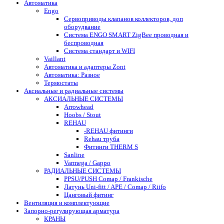
Автоматика
Engo
Сервоприводы клапанов коллекторов, доп
оборудвание
Система ENGO SMART ZigBee проводная и
беспроводная
Система стандарт и WIFI
Vaillant
Автоматика и адаптеры Zont
Автоматика: Разное
Термостаты
Аксиальные и радиальные системы
АКСИАЛЬНЫЕ СИСТЕМЫ
Arrowhead
Hoobs / Stout
REHAU
-REHAU фитинги
Rehau труба
Фитинги THERM S
Sanline
Varmega / Gappo
РАДИАЛЬНЫЕ СИСТЕМЫ
PPSU/PUSH Comap / Frankische
Латунь Uni-fitt / APE / Comap / Riifo
Цанговый фитинг
Вентиляция и комплектующие
Запорно-регулирующая арматура
КРАНЫ