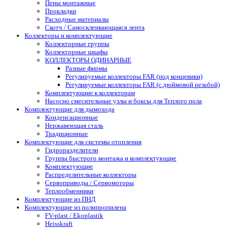
Пены монтажные
Прокладки
Расходные материалы
Скотч / Самосклеивающаяся лента
Коллекторы и комплектующие
Коллекторные группы
Коллекторные шкафы
КОЛЛЕКТОРЫ ОДИНАРНЫЕ
Разные фирмы
Регулируемые коллекторы FAR (под концевики)
Регулируемые коллекторы FAR (с дюймовой резьбой)
Комплектующие к коллекторам
Насосно смесительные узлы и боксы для Теплого пола
Комплектующие для дымохода
Конденсационные
Нержавеющая сталь
Традиционные
Комплектующие для системы отопления
Гидроразделители
Группы быстрого монтажа и комплектующие
Комплектующие
Распределительные коллекторы
Сервоприводы / Сервомоторы
Теплообменники
Комплектующие из ПНД
Комплектующие из полипропилена
FV-plast / Ekoplastik
Heisskraft