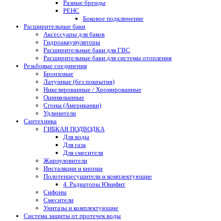
Разные бренды
РЕНС
Боковое подключение
Расширительные баки
Аксессуары для баков
Гидроаккумуляторы
Расширительные баки для ГВС
Расширительные баки для системы отопления
Резьбовые соединения
Бронзовые
Латунные (без покрытия)
Никелированные / Хромированные
Оцинкованные
Сгоны (Американки)
Удлинители
Сантехника
ГИБКАЯ ПОДВОДКА
Для воды
Для газа
Для смесителя
Жироуловители
Инсталяции и кнопки
Полотенцесушители и комплектующие
4. Радиаторы Юнифит
Сифоны
Смесители
Унитазы и комплектующие
Система защиты от протечек воды