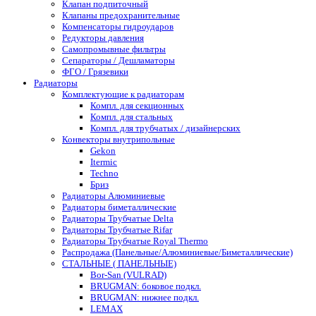
Клапан подпиточный
Клапаны предохранительные
Компенсаторы гидроударов
Редукторы давления
Самопромывные фильтры
Сепараторы / Дешламаторы
ФГО / Грязевики
Радиаторы
Комплектующие к радиаторам
Компл. для секционных
Компл. для стальных
Компл. для трубчатых / дизайнерских
Конвекторы внутрипольные
Gekon
Itermic
Techno
Бриз
Радиаторы Алюминиевые
Радиаторы биметаллические
Радиаторы Трубчатые Delta
Радиаторы Трубчатые Rifar
Радиаторы Трубчатые Royal Thermo
Распродажа (Панельные/Алюминиевые/Биметаллические)
СТАЛЬНЫЕ ( ПАНЕЛЬНЫЕ)
Bor-San (VULRAD)
BRUGMAN: боковое подкл.
BRUGMAN: нижнее подкл.
LEMAX