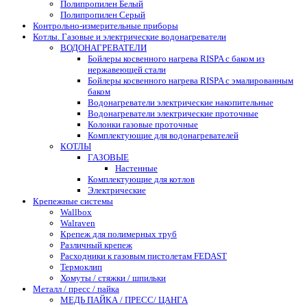
Полипропилен Белый
Полипропилен Серый
Контрольно-измерительные приборы
Котлы. Газовые и электрические водонагреватели
ВОДОНАГРЕВАТЕЛИ
Бойлеры косвенного нагрева RISPA с баком из
нержавеющей стали
Бойлеры косвенного нагрева RISPA с эмалированным
баком
Водонагреватели электрические накопительные
Водонагреватели электрические проточные
Колонки газовые проточные
Комплектующие для водонагревателей
КОТЛЫ
ГАЗОВЫЕ
Настенные
Комплектующие для котлов
Электрические
Крепежные системы
Wallbox
Walraven
Крепеж для полимерных труб
Различный крепеж
Расходники к газовым пистолетам FEDAST
Термоклип
Хомуты / стяжки / шпильки
Металл / пресс / пайка
МЕДЬ ПАЙКА / ПРЕСС/ ЦАНГА