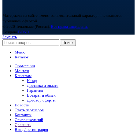
Материалы на сайте имеют ознакомительный характер и не являются
публичной офертой.
© 2026 Теплоплас (Россия).
Все права защищены.
Создано
BOND
Закрыть
Поиск
Меню
Каталог
О компании
Монтаж
Клиентам
Назад
Доставка и оплата
Гарантия
Возврат и обмен
Договор оферты
Новости
Стать партнером
Контакты
Список желаний
Сравнить
Вход / регистрация