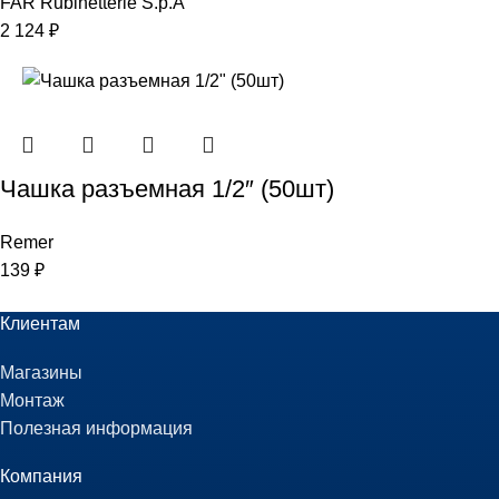
FAR Rubinetterie S.p.A
2 124
₽
Чашка разъемная 1/2″ (50шт)
Remer
139
₽
Клиентам
Магазины
Монтаж
Полезная информация
Компания