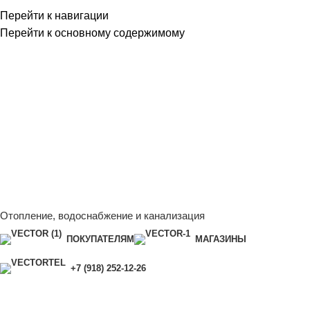
Перейти к навигации
Перейти к основному содержимому
Сейчас мы дорабатываем сайт, поэтому некоторые цены в
каталоге могут отличаться от актуальных.
Чтобы получить
полную и актуальную информацию, свяжитесь с нашим
менеджером - Алена +7 (918) 252-12-26
Сейчас мы дорабатываем сайт, поэтому некоторые цены в
каталоге могут отличаться от актуальных.
Чтобы получить
полную и актуальную информацию, свяжитесь с нашим
менеджером - Алена +7 (918) 252-12-26
Отопление, водоснабжение и канализация
ПОКУПАТЕЛЯМ
МАГАЗИНЫ
+7 (918) 252-12-26