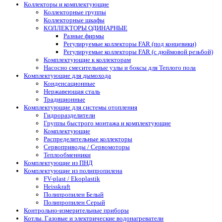
Коллекторы и комплектующие
Коллекторные группы
Коллекторные шкафы
КОЛЛЕКТОРЫ ОДИНАРНЫЕ
Разные фирмы
Регулируемые коллекторы FAR (под концевики)
Регулируемые коллекторы FAR (с дюймовой резьбой)
Комплектующие к коллекторам
Насосно смесительные узлы и боксы для Теплого пола
Комплектующие для дымохода
Конденсационные
Нержавеющая сталь
Традиционные
Комплектующие для системы отопления
Гидроразделители
Группы быстрого монтажа и комплектующие
Комплектующие
Распределительные коллекторы
Сервоприводы / Сервомоторы
Теплообменники
Комплектующие из ПНД
Комплектующие из полипропилена
FV-plast / Ekoplastik
Heisskraft
Полипропилен Белый
Полипропилен Серый
Контрольно-измерительные приборы
Котлы. Газовые и электрические водонагреватели