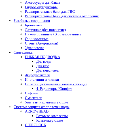
Аксессуары для баков
Гидроаккумуляторы
Расширительные баки для ГВС
Расширительные баки для системы отопления
Резьбовые соединения
Бронзовые
Латунные (без покрытия)
Никелированные / Хромированные
Оцинкованные
Сгоны (Американки)
Удлинители
Сантехника
ГИБКАЯ ПОДВОДКА
Для воды
Для газа
Для смесителя
Жироуловители
Инсталяции и кнопки
Полотенцесушители и комплектующие
4. Радиаторы Юнифит
Сифоны
Смесители
Унитазы и комплектующие
Система защиты от протечек воды
ARROWHEAD
Готовые комплекты
Комплектующие
GIDROLOCK