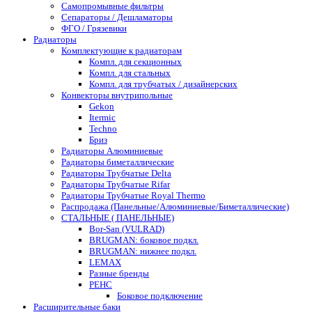
Самопромывные фильтры
Сепараторы / Дешламаторы
ФГО / Грязевики
Радиаторы
Комплектующие к радиаторам
Компл. для секционных
Компл. для стальных
Компл. для трубчатых / дизайнерских
Конвекторы внутрипольные
Gekon
Itermic
Techno
Бриз
Радиаторы Алюминиевые
Радиаторы биметаллические
Радиаторы Трубчатые Delta
Радиаторы Трубчатые Rifar
Радиаторы Трубчатые Royal Thermo
Распродажа (Панельные/Алюминиевые/Биметаллические)
СТАЛЬНЫЕ ( ПАНЕЛЬНЫЕ)
Bor-San (VULRAD)
BRUGMAN: боковое подкл.
BRUGMAN: нижнее подкл.
LEMAX
Разные бренды
РЕНС
Боковое подключение
Расширительные баки