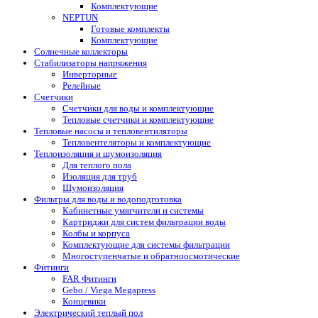
Комплектующие
NEPTUN
Готовые комплекты
Комплектующие
Солнечные коллекторы
Стабилизаторы напряжения
Инверторные
Релейные
Счетчики
Счетчики для воды и комплектующие
Тепловые счетчики и комплектующие
Тепловые насосы и тепловентиляторы
Тепловентеляторы и комплектующие
Теплоизоляция и шумоизоляция
Для теплого пола
Изоляция для труб
Шумоизоляция
Фильтры для воды и водоподготовка
Кабинетные умягчители и системы
Картриджи для систем фильтрации воды
Колбы и корпуса
Комплектующие для системы фильтрации
Многоступенчатые и обратноосмотические
Фитинги
FAR Фитинги
Gebo / Viega Megapress
Концевики
Электрический теплый пол