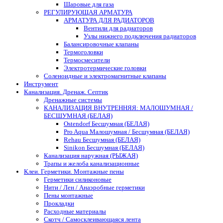
Шаровые для газа
РЕГУЛИРУЮЩАЯ АРМАТУРА
АРМАТУРА ДЛЯ РАДИАТОРОВ
Вентили для радиаторов
Узлы нижнего подключения радиаторов
Балансировочные клапаны
Термоголовки
Термосмесители
Электротермические головки
Соленоидные и электромагнитные клапаны
Инструмент
Канализация. Дренаж. Септик
Дренажные системы
КАНАЛИЗАЦИЯ ВНУТРЕННЯЯ: МАЛОШУМНАЯ /
БЕСШУМНАЯ (БЕЛАЯ)
Ostendorf Бесшумная (БЕЛАЯ)
Pro Aqua Малошумная / Бесшумная (БЕЛАЯ)
Rehau Бесшумная (БЕЛАЯ)
Sinikon Бесшумная (БЕЛАЯ)
Канализация наружная (РЫЖАЯ)
Трапы и желоба канализационные
Клеи. Герметики. Монтажные пены
Герметики силиконовые
Нити / Лен / Анаэробные герметики
Пены монтажные
Прокладки
Расходные материалы
Скотч / Самосклеивающаяся лента