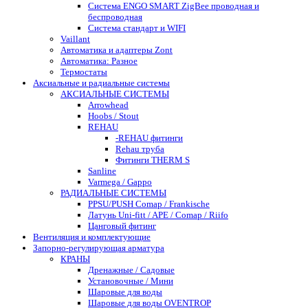
Система ENGO SMART ZigBee проводная и
беспроводная
Система стандарт и WIFI
Vaillant
Автоматика и адаптеры Zont
Автоматика: Разное
Термостаты
Аксиальные и радиальные системы
АКСИАЛЬНЫЕ СИСТЕМЫ
Arrowhead
Hoobs / Stout
REHAU
-REHAU фитинги
Rehau труба
Фитинги THERM S
Sanline
Varmega / Gappo
РАДИАЛЬНЫЕ СИСТЕМЫ
PPSU/PUSH Comap / Frankische
Латунь Uni-fitt / APE / Comap / Riifo
Цанговый фитинг
Вентиляция и комплектующие
Запорно-регулирующая арматура
КРАНЫ
Дренажные / Садовые
Установочные / Мини
Шаровые для воды
Шаровые для воды OVENTROP