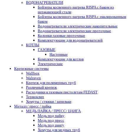
ВОДОНАГРЕВАТЕЛИ
Бойлеры косвенного нагрева RISPA с баком из
нержавеющей стали
Бойлеры косвенного нагрева RISPA с эмалированным
баком
Водонагреватели электрические накопительные
Водонагреватели электрические проточные
Колонки газовые проточные
Комплектующие для водонагревателей
КОТЛЫ
ГАЗОВЫЕ
Настенные
Комплектующие для котлов
Электрические
Крепежные системы
Wallbox
Walraven
Крепеж для полимерных труб
Различный крепеж
Расходники к газовым пистолетам FEDAST
Термоклип
Хомуты / стяжки / шпильки
Металл / пресс / пайка
МЕДЬ ПАЙКА / ПРЕСС/ ЦАНГА
Медь под пайку
Медь под пресс
Медь под цангу
Хомуты для медных труб