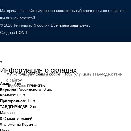
Материалы на сайте имеют ознакомительный характер и не являются
публичной офертой.
© 2026 Теплоплас (Россия).
Все права защищены.
Создано
BOND
×
Информация о складах
Мы используем файлы cookie, чтобы улучшить взаимодействие
с сайтом.
Анапа
: 0 шт.
Подробнее
ПРИНЯТЬ
Кирилла Россинского
: 0 шт.
Крымск
: 0 шт.
Пригородная
: 1 шт.
ТАВДГИРИДЗЕ
: 2 шт.
Магазин
0
Список желаний
0
элементы
Корзина
Меню