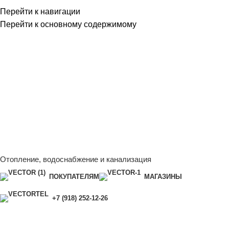
Перейти к навигации
Перейти к основному содержимому
Сейчас мы дорабатываем сайт, поэтому некоторые цены в
каталоге могут отличаться от актуальных.
Чтобы получить
полную и актуальную информацию, свяжитесь с нашим
менеджером - Алена +7 (918) 252-12-26
Сейчас мы дорабатываем сайт, поэтому некоторые цены в
каталоге могут отличаться от актуальных.
Чтобы получить
полную и актуальную информацию, свяжитесь с нашим
менеджером - Алена +7 (918) 252-12-26
Отопление, водоснабжение и канализация
ПОКУПАТЕЛЯМ
МАГАЗИНЫ
+7 (918) 252-12-26