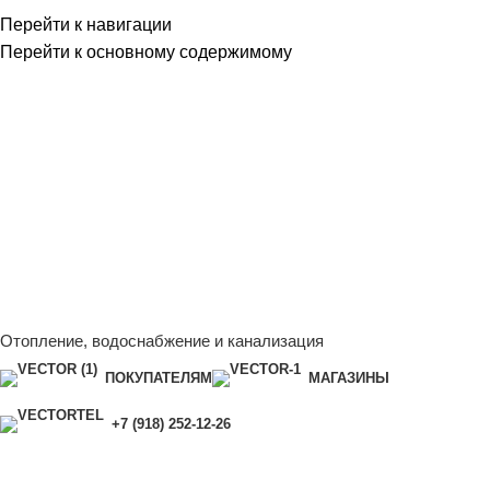
Перейти к навигации
Перейти к основному содержимому
Сейчас мы дорабатываем сайт, поэтому некоторые цены в
каталоге могут отличаться от актуальных.
Чтобы получить
полную и актуальную информацию, свяжитесь с нашим
менеджером - Алена +7 (918) 252-12-26
Сейчас мы дорабатываем сайт, поэтому некоторые цены в
каталоге могут отличаться от актуальных.
Чтобы получить
полную и актуальную информацию, свяжитесь с нашим
менеджером - Алена +7 (918) 252-12-26
Отопление, водоснабжение и канализация
ПОКУПАТЕЛЯМ
МАГАЗИНЫ
+7 (918) 252-12-26