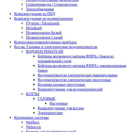
Сервоприводы / Сервомоторы
Теплообменники
Комплектующие из ПНД
Комплектующие из полипропилена
FV-plast / Ekoplastik
Heisskraft
Полипропилен Белый
Полипропилен Серый
Контрольно-измерительные приборы
Котлы. Газовые и электрические водонагреватели
ВОДОНАГРЕВАТЕЛИ
Бойлеры косвенного нагрева RISPA с баком из
нержавеющей стали
Бойлеры косвенного нагрева RISPA с эмалированным
баком
Водонагреватели электрические накопительные
Водонагреватели электрические проточные
Колонки газовые проточные
Комплектующие для водонагревателей
КОТЛЫ
ГАЗОВЫЕ
Настенные
Комплектующие для котлов
Электрические
Крепежные системы
Wallbox
Walraven
Крепеж для полимерных труб