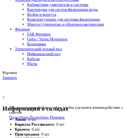
Кабинетные умягчители и системы
Картриджи для систем фильтрации воды
Колбы и корпуса
Комплектующие для системы фильтрации
Многоступенчатые и обратноосмотические
Фитинги
FAR Фитинги
Gebo / Viega Megapress
Концевики
Электрический теплый пол
Инфракрасный пол
Кабели
Маты
Корзина
Закрыть
×
Информация о складах
Мы используем файлы cookie, чтобы улучшить взаимодействие с
сайтом.
Подробнее
Подробнее
Принять
Анапа
: 0 шт.
Кирилла Россинского
: 0 шт.
Крымск
: 0 шт.
Пригородная
: 0 шт.