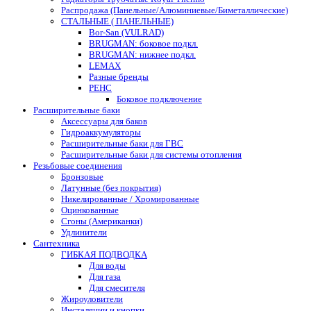
Распродажа (Панельные/Алюминиевые/Биметаллические)
СТАЛЬНЫЕ ( ПАНЕЛЬНЫЕ)
Bor-San (VULRAD)
BRUGMAN: боковое подкл.
BRUGMAN: нижнее подкл.
LEMAX
Разные бренды
РЕНС
Боковое подключение
Расширительные баки
Аксессуары для баков
Гидроаккумуляторы
Расширительные баки для ГВС
Расширительные баки для системы отопления
Резьбовые соединения
Бронзовые
Латунные (без покрытия)
Никелированные / Хромированные
Оцинкованные
Сгоны (Американки)
Удлинители
Сантехника
ГИБКАЯ ПОДВОДКА
Для воды
Для газа
Для смесителя
Жироуловители
Инсталяции и кнопки