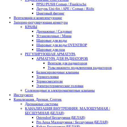
PPSU/PUSH Comap / Frankische
Латунь Uni-fitt / APE / Comap / Riifo
Цанговый фитинг
Вентиляция и комплектующие
Запорно-регулирующая арматура
КРАНЫ
Дренажные / Садовые
Установочные / Мини
Шаровые для воды
Шаровые для воды OVENTROP
Шаровые для газа
РЕГУЛИРУЮЩАЯ АРМАТУРА
АРМАТУРА ДЛЯ РАДИАТОРОВ
Вентили для радиаторов
Узлы нижнего подключения радиаторов
Балансировочные клапаны
Термоголовки
Термосмесители
Электротермические головки
Соленоидные и электромагнитные клапаны
Инструмент
Канализация. Дренаж. Септик
Дренажные системы
КАНАЛИЗАЦИЯ ВНУТРЕННЯЯ: МАЛОШУМНАЯ /
БЕСШУМНАЯ (БЕЛАЯ)
Ostendorf Бесшумная (БЕЛАЯ)
Pro Aqua Малошумная / Бесшумная (БЕЛАЯ)
Rehau Бесшумная (БЕЛАЯ)