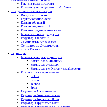
Баки для воды и топлива
Комплектующие для емкостей / баков
Предохранительная арматура
Воздухоотводчики
Группы безопасности
Клапан обратный
Клапан подпиточный
Клапаны предохранительные
Компенсаторы гидроударов
Редукторы давления
Самопромывные фильтры
Сепараторы / Дешламаторы
ФГО / Грязевики
Радиаторы
Комплектующие к радиаторам
Компл. для секционных
Компл. для стальных
Компл. для трубчатых / дизайнерских
Конвекторы внутрипольные
Gekon
Itermic
Techno
Бриз
Радиаторы Алюминиевые
Радиаторы биметаллические
Радиаторы Трубчатые Delta
Радиаторы Трубчатые Rifar
Радиаторы Трубчатые Royal Thermo