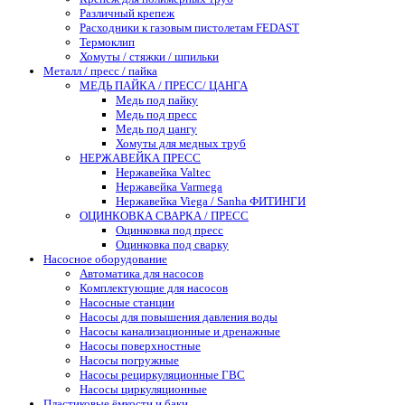
Различный крепеж
Расходники к газовым пистолетам FEDAST
Термоклип
Хомуты / стяжки / шпильки
Металл / пресс / пайка
МЕДЬ ПАЙКА / ПРЕСС/ ЦАНГА
Медь под пайку
Медь под пресс
Медь под цангу
Хомуты для медных труб
НЕРЖАВЕЙКА ПРЕСС
Нержавейка Valtec
Нержавейка Varmega
Нержавейка Viega / Sanha ФИТИНГИ
ОЦИНКОВКА СВАРКА / ПРЕСС
Оцинковка под пресс
Оцинковка под сварку
Насосное оборудование
Автоматика для насосов
Комплектующие для насосов
Насосные станции
Насосы для повышения давления воды
Насосы канализационные и дренажные
Насосы поверхностные
Насосы погружные
Насосы рециркуляционные ГВС
Насосы циркуляционные
Пластиковые ёмкости и баки