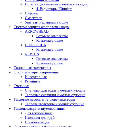
Полотенцесушители и комплектующие
4. Радиаторы Юнифит
Сифоны
Смесители
Унитазы и комплектующие
Система защиты от протечек воды
ARROWHEAD
Готовые комплекты
Комплектующие
GIDROLOCK
Комплектующие
NEPTUN
Готовые комплекты
Комплектующие
Солнечные коллекторы
Стабилизаторы напряжения
Инверторные
Релейные
Счетчики
Счетчики для воды и комплектующие
Тепловые счетчики и комплектующие
Тепловые насосы и тепловентиляторы
Тепловентеляторы и комплектующие
Теплоизоляция и шумоизоляция
Для теплого пола
Изоляция для труб
Шумоизоляция
Фильтры для воды и водоподготовка