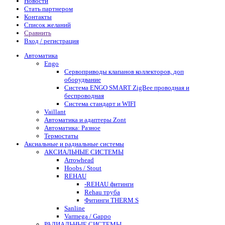
Новости
Стать партнером
Контакты
Список желаний
Сравнить
Вход / регистрация
Автоматика
Engo
Сервоприводы клапанов коллекторов, доп
оборудвание
Система ENGO SMART ZigBee проводная и
беспроводная
Система стандарт и WIFI
Vaillant
Автоматика и адаптеры Zont
Автоматика: Разное
Термостаты
Аксиальные и радиальные системы
АКСИАЛЬНЫЕ СИСТЕМЫ
Arrowhead
Hoobs / Stout
REHAU
-REHAU фитинги
Rehau труба
Фитинги THERM S
Sanline
Varmega / Gappo
РАДИАЛЬНЫЕ СИСТЕМЫ