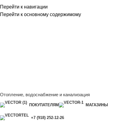
Перейти к навигации
Перейти к основному содержимому
Сейчас мы дорабатываем сайт, поэтому некоторые цены в
каталоге могут отличаться от актуальных.
Чтобы получить
полную и актуальную информацию, свяжитесь с нашим
менеджером - Алена +7 (918) 252-12-26
Сейчас мы дорабатываем сайт, поэтому некоторые цены в
каталоге могут отличаться от актуальных.
Чтобы получить
полную и актуальную информацию, свяжитесь с нашим
менеджером - Алена +7 (918) 252-12-26
Отопление, водоснабжение и канализация
ПОКУПАТЕЛЯМ
МАГАЗИНЫ
+7 (918) 252-12-26