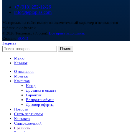
+7 (918) 252-12-26
info@teploplas.com
Материалы на сайте имеют ознакомительный характер и не являются
публичной офертой.
© 2026 Теплоплас (Россия).
Все права защищены.
Создано
BOND
Закрыть
Поиск
Меню
Каталог
О компании
Монтаж
Клиентам
Назад
Доставка и оплата
Гарантия
Возврат и обмен
Договор оферты
Новости
Стать партнером
Контакты
Список желаний
Сравнить