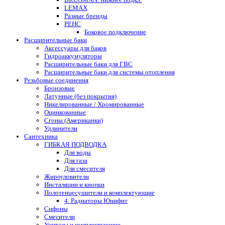
LEMAX
Разные бренды
РЕНС
Боковое подключение
Расширительные баки
Аксессуары для баков
Гидроаккумуляторы
Расширительные баки для ГВС
Расширительные баки для системы отопления
Резьбовые соединения
Бронзовые
Латунные (без покрытия)
Никелированные / Хромированные
Оцинкованные
Сгоны (Американки)
Удлинители
Сантехника
ГИБКАЯ ПОДВОДКА
Для воды
Для газа
Для смесителя
Жироуловители
Инсталяции и кнопки
Полотенцесушители и комплектующие
4. Радиаторы Юнифит
Сифоны
Смесители
Унитазы и комплектующие