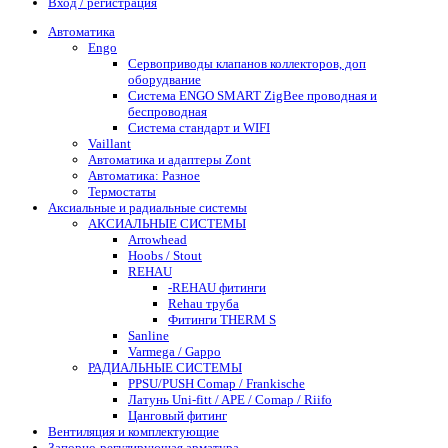
Вход / регистрация
Автоматика
Engo
Сервоприводы клапанов коллекторов, доп
оборудвание
Система ENGO SMART ZigBee проводная и
беспроводная
Система стандарт и WIFI
Vaillant
Автоматика и адаптеры Zont
Автоматика: Разное
Термостаты
Аксиальные и радиальные системы
АКСИАЛЬНЫЕ СИСТЕМЫ
Arrowhead
Hoobs / Stout
REHAU
-REHAU фитинги
Rehau труба
Фитинги THERM S
Sanline
Varmega / Gappo
РАДИАЛЬНЫЕ СИСТЕМЫ
PPSU/PUSH Comap / Frankische
Латунь Uni-fitt / APE / Comap / Riifo
Цанговый фитинг
Вентиляция и комплектующие
Запорно-регулирующая арматура