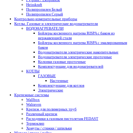
Heisskraft
Полипропилен Белый
Полипропилен Серый
Контрольно-измерительные приборы
Котлы. Газовые и электрические водонагреватели
ВОДОНАГРЕВАТЕЛИ
Бойлеры косвенного нагрева RISPA с баком из
нержавеющей стали
Бойлеры косвенного нагрева RISPA с эмалированным
баком
Водонагреватели электрические накопительные
Водонагреватели электрические проточные
Колонки газовые проточные
Комплектующие для водонагревателей
КОТЛЫ
ГАЗОВЫЕ
Настенные
Комплектующие для котлов
Электрические
Крепежные системы
Wallbox
Walraven
Крепеж для полимерных труб
Различный крепеж
Расходники к газовым пистолетам FEDAST
Термоклип
Хомуты / стяжки / шпильки
Металл / пресс / пайка