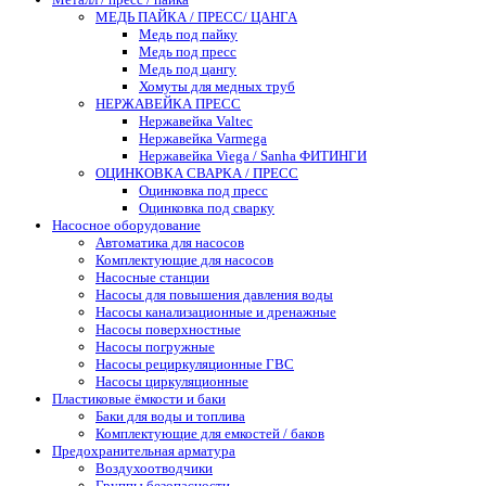
МЕДЬ ПАЙКА / ПРЕСС/ ЦАНГА
Медь под пайку
Медь под пресс
Медь под цангу
Хомуты для медных труб
НЕРЖАВЕЙКА ПРЕСС
Нержавейка Valtec
Нержавейка Varmega
Нержавейка Viega / Sanha ФИТИНГИ
ОЦИНКОВКА СВАРКА / ПРЕСС
Оцинковка под пресс
Оцинковка под сварку
Насосное оборудование
Автоматика для насосов
Комплектующие для насосов
Насосные станции
Насосы для повышения давления воды
Насосы канализационные и дренажные
Насосы поверхностные
Насосы погружные
Насосы рециркуляционные ГВС
Насосы циркуляционные
Пластиковые ёмкости и баки
Баки для воды и топлива
Комплектующие для емкостей / баков
Предохранительная арматура
Воздухоотводчики
Группы безопасности