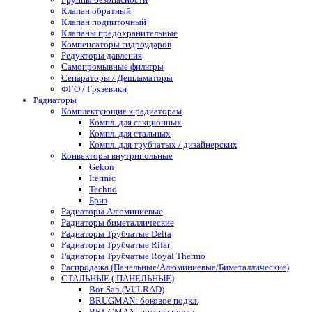
Клапан обратный
Клапан подпиточный
Клапаны предохранительные
Компенсаторы гидроударов
Редукторы давления
Самопромывные фильтры
Сепараторы / Дешламаторы
ФГО / Грязевики
Радиаторы
Комплектующие к радиаторам
Компл. для секционных
Компл. для стальных
Компл. для трубчатых / дизайнерских
Конвекторы внутрипольные
Gekon
Itermic
Techno
Бриз
Радиаторы Алюминиевые
Радиаторы биметаллические
Радиаторы Трубчатые Delta
Радиаторы Трубчатые Rifar
Радиаторы Трубчатые Royal Thermo
Распродажа (Панельные/Алюминиевые/Биметаллические)
СТАЛЬНЫЕ ( ПАНЕЛЬНЫЕ)
Bor-San (VULRAD)
BRUGMAN: боковое подкл.
BRUGMAN: нижнее подкл.