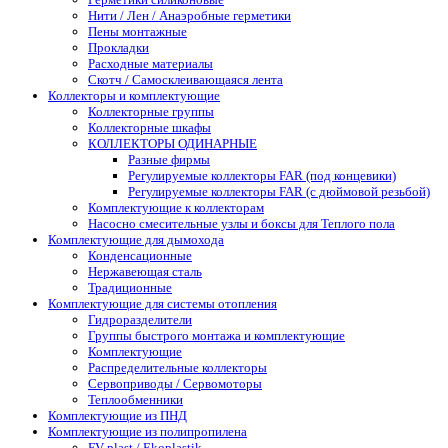
Нити / Лен / Анаэробные герметики
Пены монтажные
Прокладки
Расходные материалы
Скотч / Самосклеивающаяся лента
Коллекторы и комплектующие
Коллекторные группы
Коллекторные шкафы
КОЛЛЕКТОРЫ ОДИНАРНЫЕ
Разные фирмы
Регулируемые коллекторы FAR (под концевики)
Регулируемые коллекторы FAR (с дюймовой резьбой)
Комплектующие к коллекторам
Насосно смесительные узлы и боксы для Теплого пола
Комплектующие для дымохода
Конденсационные
Нержавеющая сталь
Традиционные
Комплектующие для системы отопления
Гидроразделители
Группы быстрого монтажа и комплектующие
Комплектующие
Распределительные коллекторы
Сервоприводы / Сервомоторы
Теплообменники
Комплектующие из ПНД
Комплектующие из полипропилена
FV-plast / Ekoplastik