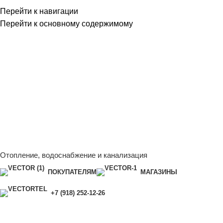
Перейти к навигации
Перейти к основному содержимому
Сейчас мы дорабатываем сайт, поэтому некоторые цены в
каталоге могут отличаться от актуальных.
Чтобы получить
полную и актуальную информацию, свяжитесь с нашим
менеджером - Алена +7 (918) 252-12-26
Сейчас мы дорабатываем сайт, поэтому некоторые цены в
каталоге могут отличаться от актуальных.
Чтобы получить
полную и актуальную информацию, свяжитесь с нашим
менеджером - Алена +7 (918) 252-12-26
Отопление, водоснабжение и канализация
ПОКУПАТЕЛЯМ
МАГАЗИНЫ
+7 (918) 252-12-26