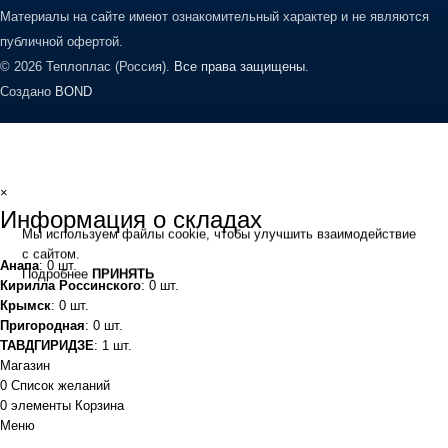
Материалы на сайте имеют ознакомительный характер и не являются
публичной офертой.
© 2026 Теплоплас (Россия).
Все права защищены.
Создано
BOND
×
Информация о складах
Мы используем файлы cookie, чтобы улучшить взаимодействие
с сайтом.
Анапа
: 0 шт.
Подробнее
ПРИНЯТЬ
Кирилла Россинского
: 0 шт.
Крымск
: 0 шт.
Пригородная
: 0 шт.
ТАВДГИРИДЗЕ
: 1 шт.
Магазин
0
Список желаний
0
элементы
Корзина
Меню