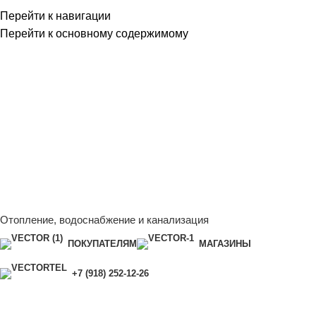
Перейти к навигации
Перейти к основному содержимому
Сейчас мы дорабатываем сайт, поэтому некоторые цены в
каталоге могут отличаться от актуальных.
Чтобы получить
полную и актуальную информацию, свяжитесь с нашим
менеджером - Алена +7 (918) 252-12-26
Сейчас мы дорабатываем сайт, поэтому некоторые цены в
каталоге могут отличаться от актуальных.
Чтобы получить
полную и актуальную информацию, свяжитесь с нашим
менеджером - Алена +7 (918) 252-12-26
Отопление, водоснабжение и канализация
ПОКУПАТЕЛЯМ
МАГАЗИНЫ
+7 (918) 252-12-26