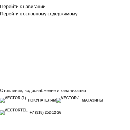
Перейти к навигации
Перейти к основному содержимому
Сейчас мы дорабатываем сайт, поэтому некоторые цены в
каталоге могут отличаться от актуальных.
Чтобы получить
полную и актуальную информацию, свяжитесь с нашим
менеджером - Алена +7 (918) 252-12-26
Сейчас мы дорабатываем сайт, поэтому некоторые цены в
каталоге могут отличаться от актуальных.
Чтобы получить
полную и актуальную информацию, свяжитесь с нашим
менеджером - Алена +7 (918) 252-12-26
Отопление, водоснабжение и канализация
ПОКУПАТЕЛЯМ
МАГАЗИНЫ
+7 (918) 252-12-26