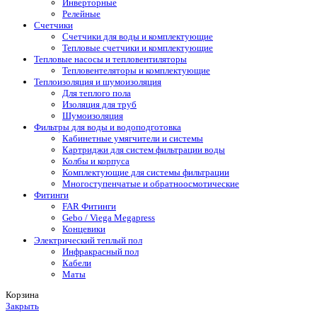
Инверторные
Релейные
Счетчики
Счетчики для воды и комплектующие
Тепловые счетчики и комплектующие
Тепловые насосы и тепловентиляторы
Тепловентеляторы и комплектующие
Теплоизоляция и шумоизоляция
Для теплого пола
Изоляция для труб
Шумоизоляция
Фильтры для воды и водоподготовка
Кабинетные умягчители и системы
Картриджи для систем фильтрации воды
Колбы и корпуса
Комплектующие для системы фильтрации
Многоступенчатые и обратноосмотические
Фитинги
FAR Фитинги
Gebo / Viega Megapress
Концевики
Электрический теплый пол
Инфракрасный пол
Кабели
Маты
Корзина
Закрыть