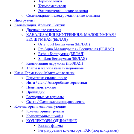
Термоголовки
Термосмесители
Электротермические головки
Соленоидные и электромагнитные клапаны
Инструмент
Канализация. Дренаж. Септик
Дренажные системы
КАНАЛИЗАЦИЯ ВНУТРЕННЯЯ: МАЛОШУМНАЯ /
БЕСШУМНАЯ (БЕЛАЯ)
Ostendorf Бесшумная (БЕЛАЯ)
Pro Aqua Малошумная / Бесшумная (БЕЛАЯ)
Rehau Бесшумная (БЕЛАЯ)
Sinikon Бесшумная (БЕЛАЯ)
Канализация наружная (РЫЖАЯ)
Трапы и желоба канализационные
Клеи. Герметики. Монтажные пены
Герметики силиконовые
Нити / Лен / Анаэробные герметики
Пены монтажные
Прокладки
Расходные материалы
Скотч / Самосклеивающаяся лента
Коллекторы и комплектующие
Коллекторные группы
Коллекторные шкафы
КОЛЛЕКТОРЫ ОДИНАРНЫЕ
Разные фирмы
Регулируемые коллекторы FAR (под концевики)