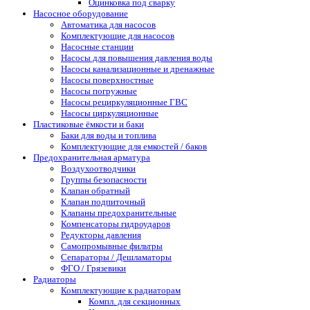
Оцинковка под сварку
Насосное оборудование
Автоматика для насосов
Комплектующие для насосов
Насосные станции
Насосы для повышения давления воды
Насосы канализационные и дренажные
Насосы поверхностные
Насосы погружные
Насосы рециркуляционные ГВС
Насосы циркуляционные
Пластиковые ёмкости и баки
Баки для воды и топлива
Комплектующие для емкостей / баков
Предохранительная арматура
Воздухоотводчики
Группы безопасности
Клапан обратный
Клапан подпиточный
Клапаны предохранительные
Компенсаторы гидроударов
Редукторы давления
Самопромывные фильтры
Сепараторы / Дешламаторы
ФГО / Грязевики
Радиаторы
Комплектующие к радиаторам
Компл. для секционных