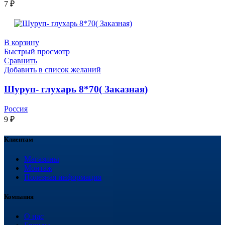
7
₽
В корзину
Быстрый просмотр
Сравнить
Добавить в список желаний
Шуруп- глухарь 8*70( Заказная)
Россия
9
₽
Клиентам
Магазины
Монтаж
Полезная информация
Компания
О нас