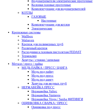
Водонагреватели электрические проточные
Колонки газовые проточные
Комплектующие для водонагревателей
КОТЛЫ
ГАЗОВЫЕ
Настенные
Комплектующие для котлов
Электрические
Крепежные системы
Wallbox
Walraven
Крепеж для полимерных труб
Различный крепеж
Расходники к газовым пистолетам FEDAST
Термоклип
Хомуты / стяжки / шпильки
Металл / пресс / пайка
МЕДЬ ПАЙКА / ПРЕСС/ ЦАНГА
Медь под пайку
Медь под пресс
Медь под цангу
Хомуты для медных труб
НЕРЖАВЕЙКА ПРЕСС
Нержавейка Valtec
Нержавейка Varmega
Нержавейка Viega / Sanha ФИТИНГИ
ОЦИНКОВКА СВАРКА / ПРЕСС
Оцинковка под пресс