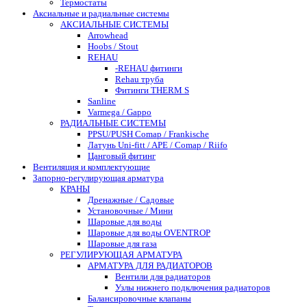
Термостаты
Аксиальные и радиальные системы
АКСИАЛЬНЫЕ СИСТЕМЫ
Arrowhead
Hoobs / Stout
REHAU
-REHAU фитинги
Rehau труба
Фитинги THERM S
Sanline
Varmega / Gappo
РАДИАЛЬНЫЕ СИСТЕМЫ
PPSU/PUSH Comap / Frankische
Латунь Uni-fitt / APE / Comap / Riifo
Цанговый фитинг
Вентиляция и комплектующие
Запорно-регулирующая арматура
КРАНЫ
Дренажные / Садовые
Установочные / Мини
Шаровые для воды
Шаровые для воды OVENTROP
Шаровые для газа
РЕГУЛИРУЮЩАЯ АРМАТУРА
АРМАТУРА ДЛЯ РАДИАТОРОВ
Вентили для радиаторов
Узлы нижнего подключения радиаторов
Балансировочные клапаны