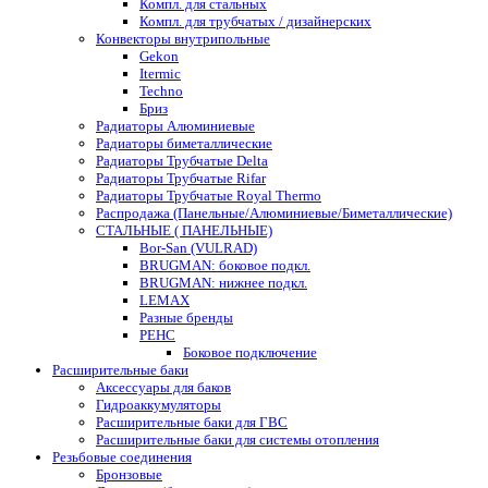
Компл. для стальных
Компл. для трубчатых / дизайнерских
Конвекторы внутрипольные
Gekon
Itermic
Techno
Бриз
Радиаторы Алюминиевые
Радиаторы биметаллические
Радиаторы Трубчатые Delta
Радиаторы Трубчатые Rifar
Радиаторы Трубчатые Royal Thermo
Распродажа (Панельные/Алюминиевые/Биметаллические)
СТАЛЬНЫЕ ( ПАНЕЛЬНЫЕ)
Bor-San (VULRAD)
BRUGMAN: боковое подкл.
BRUGMAN: нижнее подкл.
LEMAX
Разные бренды
РЕНС
Боковое подключение
Расширительные баки
Аксессуары для баков
Гидроаккумуляторы
Расширительные баки для ГВС
Расширительные баки для системы отопления
Резьбовые соединения
Бронзовые