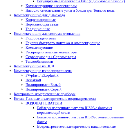
Регулируемые коллекторы FAR (с дюймовой резьбой)
Комплектующие к коллекторам
Насосно смесительные узлы и боксы для Теплого пола
Комплектующие для дымохода
Конденсационные
Нержавеющая сталь
Традиционные
Комплектующие для системы отопления
Гидроразделители
Группы быстрого монтажа и комплектующие
Комплектующие
Распределительные коллекторы
Сервоприводы / Сервомоторы
Теплообменники
Комплектующие из ПНД
Комплектующие из полипропилена
FV-plast / Ekoplastik
Heisskraft
Полипропилен Белый
Полипропилен Серый
Контрольно-измерительные приборы
Котлы. Газовые и электрические водонагреватели
ВОДОНАГРЕВАТЕЛИ
Бойлеры косвенного нагрева RISPA с баком из
нержавеющей стали
Бойлеры косвенного нагрева RISPA с эмалированным
баком
Водонагреватели электрические накопительные