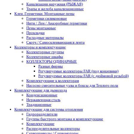
Канализация наружная (РЫЖАЯ)
Трапы и желоба канализационные
Клеи. Герметики. Монтажные пены
Герметики силиконовые
Нити / Лен / Анаэробные герметики
Пены монтажные
Прокладки
Расходные материалы
Скотч / Самосклеивающаяся лента
Коллекторы и комплектующие
Коллекторные группы
Коллекторные шкафы
КОЛЛЕКТОРЫ ОДИНАРНЫЕ
Разные фирмы
Регулируемые коллекторы FAR (под концевики)
Регулируемые коллекторы FAR (с дюймовой резьбой)
Комплектующие к коллекторам
Насосно смесительные узлы и боксы для Теплого пола
Комплектующие для дымохода
Конденсационные
Нержавеющая сталь
Традиционные
Комплектующие для системы отопления
Гидроразделители
Группы быстрого монтажа и комплектующие
Комплектующие
Распределительные коллекторы
Сервоприводы / Сервомоторы