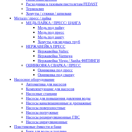
Расходники к газовым пистолетам FEDAST
Термоклип
Хомуты / стяжки / шпильки
Металл / пресс / пайка
МЕДЬ ПАЙКА / ПРЕСС/ ЦАНГА
Медь под пайку
Медь под пресс
Медь под цангу
Хомуты для медных труб
НЕРЖАВЕЙКА ПРЕСС
Нержавейка Valtec
Нержавейка Varmega
Нержавейка Viega / Sanha ФИТИНГИ
ОЦИНКОВКА СВАРКА / ПРЕСС
Оцинковка под пресс
Оцинковка под сварку
Насосное оборудование
Автоматика для насосов
Комплектующие для насосов
Насосные станции
Насосы для повышения давления воды
Насосы канализационные и дренажные
Насосы поверхностные
Насосы погружные
Насосы рециркуляционные ГВС
Насосы циркуляционные
Пластиковые ёмкости и баки
Баки для воды и топлива