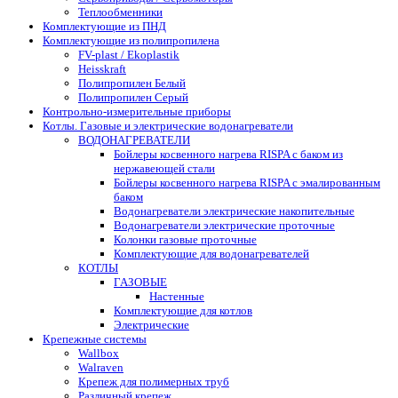
Теплообменники
Комплектующие из ПНД
Комплектующие из полипропилена
FV-plast / Ekoplastik
Heisskraft
Полипропилен Белый
Полипропилен Серый
Контрольно-измерительные приборы
Котлы. Газовые и электрические водонагреватели
ВОДОНАГРЕВАТЕЛИ
Бойлеры косвенного нагрева RISPA с баком из
нержавеющей стали
Бойлеры косвенного нагрева RISPA с эмалированным
баком
Водонагреватели электрические накопительные
Водонагреватели электрические проточные
Колонки газовые проточные
Комплектующие для водонагревателей
КОТЛЫ
ГАЗОВЫЕ
Настенные
Комплектующие для котлов
Электрические
Крепежные системы
Wallbox
Walraven
Крепеж для полимерных труб
Различный крепеж