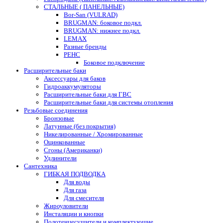
СТАЛЬНЫЕ ( ПАНЕЛЬНЫЕ)
Bor-San (VULRAD)
BRUGMAN: боковое подкл.
BRUGMAN: нижнее подкл.
LEMAX
Разные бренды
РЕНС
Боковое подключение
Расширительные баки
Аксессуары для баков
Гидроаккумуляторы
Расширительные баки для ГВС
Расширительные баки для системы отопления
Резьбовые соединения
Бронзовые
Латунные (без покрытия)
Никелированные / Хромированные
Оцинкованные
Сгоны (Американки)
Удлинители
Сантехника
ГИБКАЯ ПОДВОДКА
Для воды
Для газа
Для смесителя
Жироуловители
Инсталяции и кнопки
Полотенцесушители и комплектующие