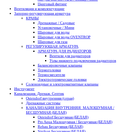
Цанговый фитинг
Вентиляция и комплектующие
Запорно-регулирующая арматура
КРАНЫ
Дренажные / Садовые
Установочные / Мини
Шаровые для воды
Шаровые для воды OVENTROP
Шаровые для газа
РЕГУЛИРУЮЩАЯ АРМАТУРА
АРМАТУРА ДЛЯ РАДИАТОРОВ
Вентили для радиаторов
Узлы нижнего подключения радиаторов
Балансировочные клапаны
Термоголовки
Термосмесители
Электротермические головки
Соленоидные и электромагнитные клапаны
Инструмент
Канализация. Дренаж. Септик
Ostendorf внутренняя (серая)
Дренажные системы
КАНАЛИЗАЦИЯ ВНУТРЕННЯЯ: МАЛОШУМНАЯ /
БЕСШУМНАЯ (БЕЛАЯ)
Ostendorf Бесшумная (БЕЛАЯ)
Pro Aqua Малошумная / Бесшумная (БЕЛАЯ)
Rehau Бесшумная (БЕЛАЯ)
Sinikon Бесшумная (БЕЛАЯ)