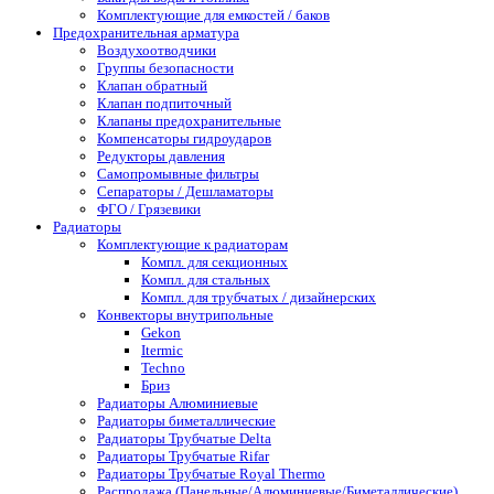
Комплектующие для емкостей / баков
Предохранительная арматура
Воздухоотводчики
Группы безопасности
Клапан обратный
Клапан подпиточный
Клапаны предохранительные
Компенсаторы гидроударов
Редукторы давления
Самопромывные фильтры
Сепараторы / Дешламаторы
ФГО / Грязевики
Радиаторы
Комплектующие к радиаторам
Компл. для секционных
Компл. для стальных
Компл. для трубчатых / дизайнерских
Конвекторы внутрипольные
Gekon
Itermic
Techno
Бриз
Радиаторы Алюминиевые
Радиаторы биметаллические
Радиаторы Трубчатые Delta
Радиаторы Трубчатые Rifar
Радиаторы Трубчатые Royal Thermo
Распродажа (Панельные/Алюминиевые/Биметаллические)