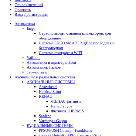
Список желаний
Сравнить
Вход / регистрация
Автоматика
Engo
Сервоприводы клапанов коллекторов, доп
оборудвание
Система ENGO SMART ZigBee проводная и
беспроводная
Система стандарт и WIFI
Vaillant
Автоматика и адаптеры Zont
Автоматика: Разное
Термостаты
Аксиальные и радиальные системы
АКСИАЛЬНЫЕ СИСТЕМЫ
Arrowhead
Hoobs / Stout
REHAU
-REHAU фитинги
Rehau труба
Фитинги THERM S
Sanline
Varmega / Gappo
РАДИАЛЬНЫЕ СИСТЕМЫ
PPSU/PUSH Comap / Frankische
Латунь Uni-fitt / APE / Comap / Riifo