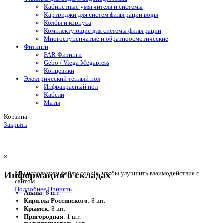
Кабинетные умягчители и системы
Картриджи для систем фильтрации воды
Колбы и корпуса
Комплектующие для системы фильтрации
Многоступенчатые и обратноосмотические
Фитинги
FAR Фитинги
Gebo / Viega Megapress
Концевики
Электрический теплый пол
Инфракрасный пол
Кабели
Маты
Корзина
Закрыть
×
Информация о складах
Мы используем файлы cookie, чтобы улучшить взаимодействие с
сайтом.
Подробнее
Принять
Анапа
: 8 шт.
Кирилла Россинского
: 8 шт.
Крымск
: 8 шт.
Пригородная
: 1 шт.