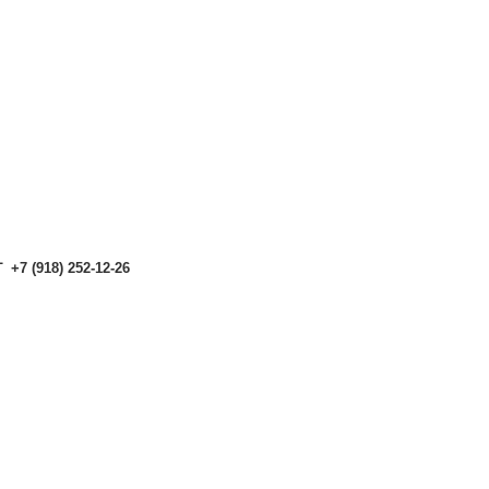
аталоге могут отличаться от актуальных.
Чтобы получить п
аталоге могут отличаться от актуальных.
Чтобы получить п
+7 (918) 252-12-26