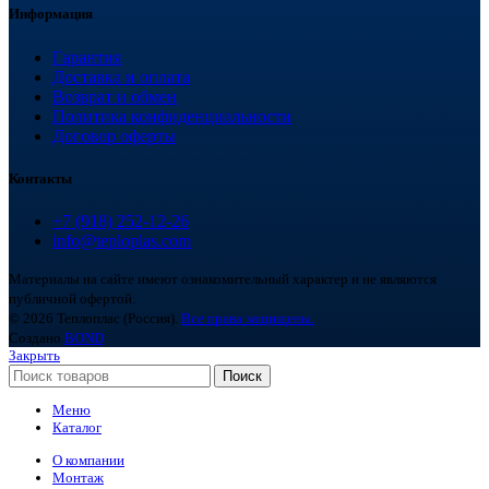
Информация
Гарантия
Доставка и оплата
Возврат и обмен
Политика конфиденциальности
Договор оферты
Контакты
+7 (918) 252-12-26
info@teploplas.com
Материалы на сайте имеют ознакомительный характер и не являются
публичной офертой.
© 2026 Теплоплас (Россия).
Все права защищены.
Создано
BOND
Закрыть
Поиск
Меню
Каталог
О компании
Монтаж