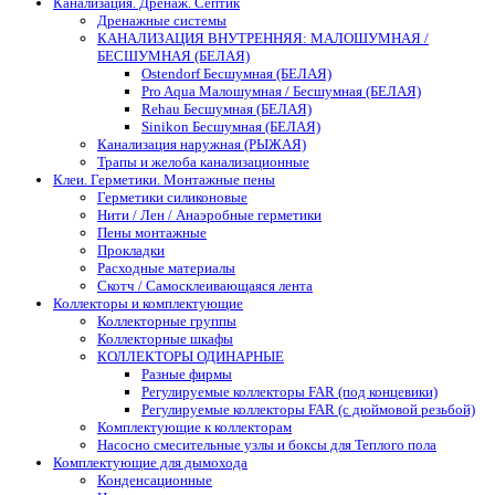
Канализация. Дренаж. Септик
Дренажные системы
КАНАЛИЗАЦИЯ ВНУТРЕННЯЯ: МАЛОШУМНАЯ /
БЕСШУМНАЯ (БЕЛАЯ)
Ostendorf Бесшумная (БЕЛАЯ)
Pro Aqua Малошумная / Бесшумная (БЕЛАЯ)
Rehau Бесшумная (БЕЛАЯ)
Sinikon Бесшумная (БЕЛАЯ)
Канализация наружная (РЫЖАЯ)
Трапы и желоба канализационные
Клеи. Герметики. Монтажные пены
Герметики силиконовые
Нити / Лен / Анаэробные герметики
Пены монтажные
Прокладки
Расходные материалы
Скотч / Самосклеивающаяся лента
Коллекторы и комплектующие
Коллекторные группы
Коллекторные шкафы
КОЛЛЕКТОРЫ ОДИНАРНЫЕ
Разные фирмы
Регулируемые коллекторы FAR (под концевики)
Регулируемые коллекторы FAR (с дюймовой резьбой)
Комплектующие к коллекторам
Насосно смесительные узлы и боксы для Теплого пола
Комплектующие для дымохода
Конденсационные