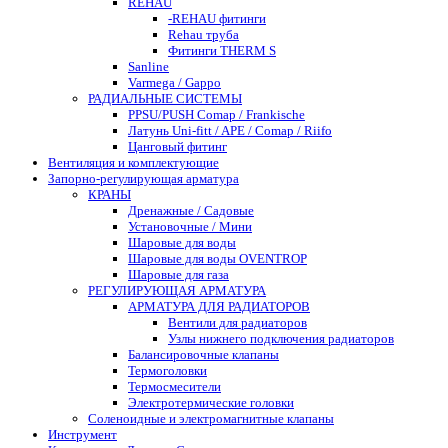
REHAU
-REHAU фитинги
Rehau труба
Фитинги THERM S
Sanline
Varmega / Gappo
РАДИАЛЬНЫЕ СИСТЕМЫ
PPSU/PUSH Comap / Frankische
Латунь Uni-fitt / APE / Comap / Riifo
Цанговый фитинг
Вентиляция и комплектующие
Запорно-регулирующая арматура
КРАНЫ
Дренажные / Садовые
Установочные / Мини
Шаровые для воды
Шаровые для воды OVENTROP
Шаровые для газа
РЕГУЛИРУЮЩАЯ АРМАТУРА
АРМАТУРА ДЛЯ РАДИАТОРОВ
Вентили для радиаторов
Узлы нижнего подключения радиаторов
Балансировочные клапаны
Термоголовки
Термосмесители
Электротермические головки
Соленоидные и электромагнитные клапаны
Инструмент