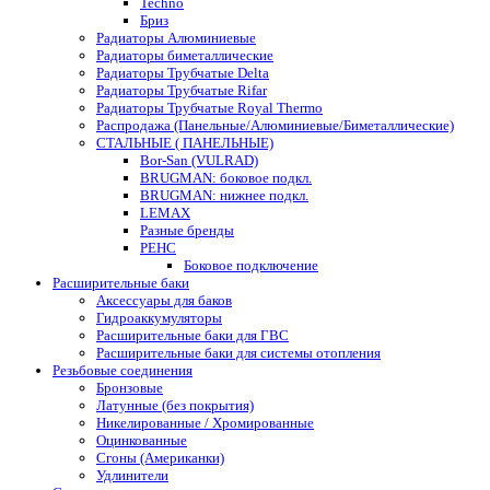
Techno
Бриз
Радиаторы Алюминиевые
Радиаторы биметаллические
Радиаторы Трубчатые Delta
Радиаторы Трубчатые Rifar
Радиаторы Трубчатые Royal Thermo
Распродажа (Панельные/Алюминиевые/Биметаллические)
СТАЛЬНЫЕ ( ПАНЕЛЬНЫЕ)
Bor-San (VULRAD)
BRUGMAN: боковое подкл.
BRUGMAN: нижнее подкл.
LEMAX
Разные бренды
РЕНС
Боковое подключение
Расширительные баки
Аксессуары для баков
Гидроаккумуляторы
Расширительные баки для ГВС
Расширительные баки для системы отопления
Резьбовые соединения
Бронзовые
Латунные (без покрытия)
Никелированные / Хромированные
Оцинкованные
Сгоны (Американки)
Удлинители