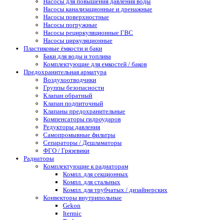
Насосы для повышения давления воды
Насосы канализационные и дренажные
Насосы поверхностные
Насосы погружные
Насосы рециркуляционные ГВС
Насосы циркуляционные
Пластиковые ёмкости и баки
Баки для воды и топлива
Комплектующие для емкостей / баков
Предохранительная арматура
Воздухоотводчики
Группы безопасности
Клапан обратный
Клапан подпиточный
Клапаны предохранительные
Компенсаторы гидроударов
Редукторы давления
Самопромывные фильтры
Сепараторы / Дешламаторы
ФГО / Грязевики
Радиаторы
Комплектующие к радиаторам
Компл. для секционных
Компл. для стальных
Компл. для трубчатых / дизайнерских
Конвекторы внутрипольные
Gekon
Itermic