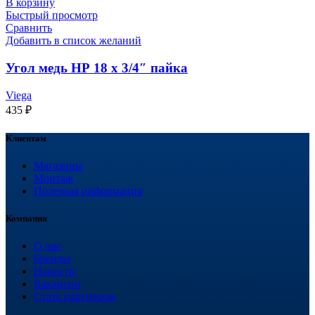
В корзину
Быстрый просмотр
Сравнить
Добавить в список желаний
Угол медь НР 18 х 3/4″ пайка
Viega
435
₽
Клиентам
Магазины
Монтаж
Полезная информация
Компания
О нас
Бренды
Новости
Вакансии
Стать партнером