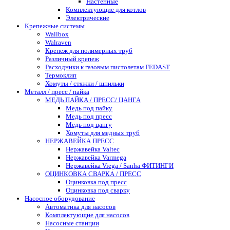
Настенные
Комплектующие для котлов
Электрические
Крепежные системы
Wallbox
Walraven
Крепеж для полимерных труб
Различный крепеж
Расходники к газовым пистолетам FEDAST
Термоклип
Хомуты / стяжки / шпильки
Металл / пресс / пайка
МЕДЬ ПАЙКА / ПРЕСС/ ЦАНГА
Медь под пайку
Медь под пресс
Медь под цангу
Хомуты для медных труб
НЕРЖАВЕЙКА ПРЕСС
Нержавейка Valtec
Нержавейка Varmega
Нержавейка Viega / Sanha ФИТИНГИ
ОЦИНКОВКА СВАРКА / ПРЕСС
Оцинковка под пресс
Оцинковка под сварку
Насосное оборудование
Автоматика для насосов
Комплектующие для насосов
Насосные станции