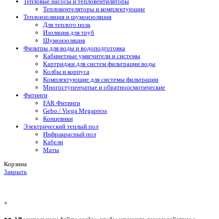
Тепловые насосы и тепловентиляторы
Тепловентеляторы и комплектующие
Теплоизоляция и шумоизоляция
Для теплого пола
Изоляция для труб
Шумоизоляция
Фильтры для воды и водоподготовка
Кабинетные умягчители и системы
Картриджи для систем фильтрации воды
Колбы и корпуса
Комплектующие для системы фильтрации
Многоступенчатые и обратноосмотические
Фитинги
FAR Фитинги
Gebo / Viega Megapress
Концевики
Электрический теплый пол
Инфракрасный пол
Кабели
Маты
Корзина
Закрыть
×