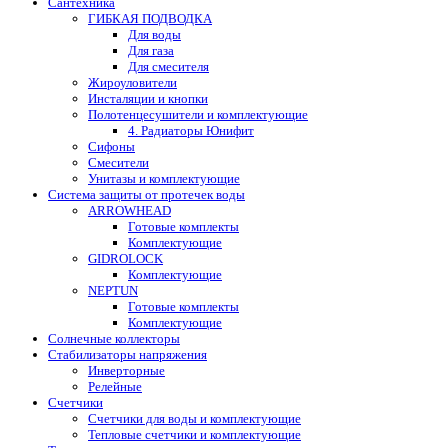
Сантехника
ГИБКАЯ ПОДВОДКА
Для воды
Для газа
Для смесителя
Жироуловители
Инсталяции и кнопки
Полотенцесушители и комплектующие
4. Радиаторы Юнифит
Сифоны
Смесители
Унитазы и комплектующие
Система защиты от протечек воды
ARROWHEAD
Готовые комплекты
Комплектующие
GIDROLOCK
Комплектующие
NEPTUN
Готовые комплекты
Комплектующие
Солнечные коллекторы
Стабилизаторы напряжения
Инверторные
Релейные
Счетчики
Счетчики для воды и комплектующие
Тепловые счетчики и комплектующие