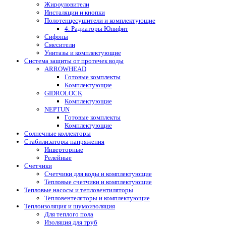
Жироуловители
Инсталяции и кнопки
Полотенцесушители и комплектующие
4. Радиаторы Юнифит
Сифоны
Смесители
Унитазы и комплектующие
Система защиты от протечек воды
ARROWHEAD
Готовые комплекты
Комплектующие
GIDROLOCK
Комплектующие
NEPTUN
Готовые комплекты
Комплектующие
Солнечные коллекторы
Стабилизаторы напряжения
Инверторные
Релейные
Счетчики
Счетчики для воды и комплектующие
Тепловые счетчики и комплектующие
Тепловые насосы и тепловентиляторы
Тепловентеляторы и комплектующие
Теплоизоляция и шумоизоляция
Для теплого пола
Изоляция для труб