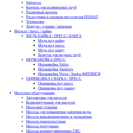
Walraven
Крепеж для полимерных труб
Различный крепеж
Расходники к газовым пистолетам FEDAST
Термоклип
Хомуты / стяжки / шпильки
Металл / пресс / пайка
МЕДЬ ПАЙКА / ПРЕСС/ ЦАНГА
Медь под пайку
Медь под пресс
Медь под цангу
Хомуты для медных труб
НЕРЖАВЕЙКА ПРЕСС
Нержавейка Valtec
Нержавейка Varmega
Нержавейка Viega / Sanha ФИТИНГИ
ОЦИНКОВКА СВАРКА / ПРЕСС
Оцинковка под пресс
Оцинковка под сварку
Насосное оборудование
Автоматика для насосов
Комплектующие для насосов
Насосные станции
Насосы для повышения давления воды
Насосы канализационные и дренажные
Насосы поверхностные
Насосы погружные
Насосы рециркуляционные ГВС