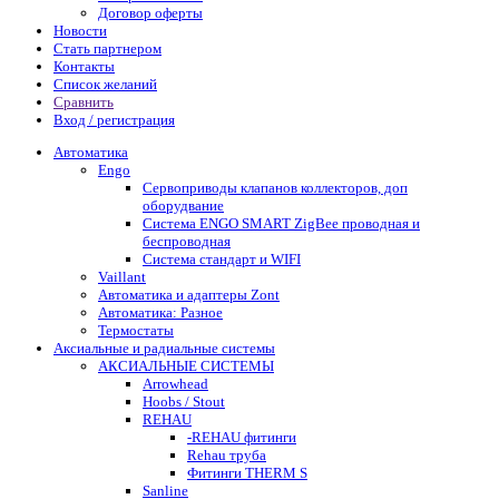
Договор оферты
Новости
Стать партнером
Контакты
Список желаний
Сравнить
Вход / регистрация
Автоматика
Engo
Сервоприводы клапанов коллекторов, доп
оборудвание
Система ENGO SMART ZigBee проводная и
беспроводная
Система стандарт и WIFI
Vaillant
Автоматика и адаптеры Zont
Автоматика: Разное
Термостаты
Аксиальные и радиальные системы
АКСИАЛЬНЫЕ СИСТЕМЫ
Arrowhead
Hoobs / Stout
REHAU
-REHAU фитинги
Rehau труба
Фитинги THERM S
Sanline