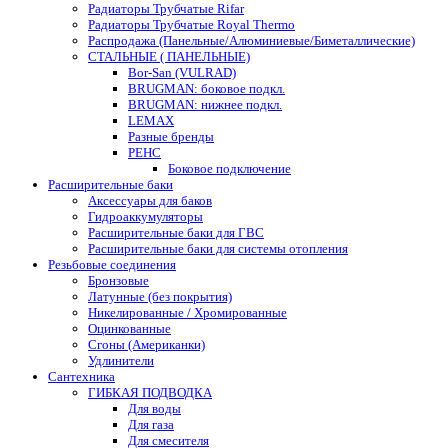
Радиаторы Трубчатые Rifar
Радиаторы Трубчатые Royal Thermo
Распродажа (Панельные/Алюминиевые/Биметаллические)
СТАЛЬНЫЕ ( ПАНЕЛЬНЫЕ)
Bor-San (VULRAD)
BRUGMAN: боковое подкл.
BRUGMAN: нижнее подкл.
LEMAX
Разные бренды
РЕНС
Боковое подключение
Расширительные баки
Аксессуары для баков
Гидроаккумуляторы
Расширительные баки для ГВС
Расширительные баки для системы отопления
Резьбовые соединения
Бронзовые
Латунные (без покрытия)
Никелированные / Хромированные
Оцинкованные
Сгоны (Американки)
Удлинители
Сантехника
ГИБКАЯ ПОДВОДКА
Для воды
Для газа
Для смесителя