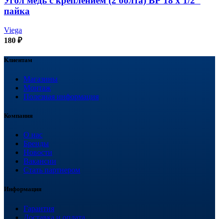
Угол медь с креплением (2 болта) ВР 18 х 1/2″
пайка
Viega
180
₽
Клиентам
Магазины
Монтаж
Полезная информация
Компания
О нас
Бренды
Новости
Вакансии
Стать партнером
Информация
Гарантия
Доставка и оплата