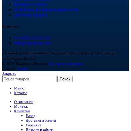
Возврат и обмен
Политика конфиденциальности
Договор оферты
Контакты
+7 (918) 252-12-26
info@teploplas.com
Материалы на сайте имеют ознакомительный характер и не являются
публичной офертой.
© 2026 Теплоплас (Россия).
Все права защищены.
Создано
BOND
Закрыть
Поиск
Меню
Каталог
О компании
Монтаж
Клиентам
Назад
Доставка и оплата
Гарантия
Возврат и обмен