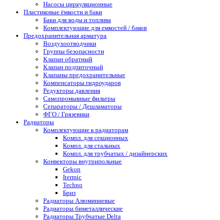
Насосы циркуляционные
Пластиковые ёмкости и баки
Баки для воды и топлива
Комплектующие для емкостей / баков
Предохранительная арматура
Воздухоотводчики
Группы безопасности
Клапан обратный
Клапан подпиточный
Клапаны предохранительные
Компенсаторы гидроударов
Редукторы давления
Самопромывные фильтры
Сепараторы / Дешламаторы
ФГО / Грязевики
Радиаторы
Комплектующие к радиаторам
Компл. для секционных
Компл. для стальных
Компл. для трубчатых / дизайнерских
Конвекторы внутрипольные
Gekon
Itermic
Techno
Бриз
Радиаторы Алюминиевые
Радиаторы биметаллические
Радиаторы Трубчатые Delta