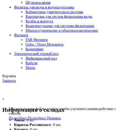
Шумоизоляция
Фильтры для воды и водоподготовка
Кабинетные умягчители и системы
Картриджи для систем фильтрации воды
Колбы и корпуса
Комплектующие для системы фильтрации
Многоступенчатые и обратноосмотические
Фитинги
FAR Фитинги
Gebo / Viega Megapress
Концевики
Электрический теплый пол
Инфракрасный пол
Кабели
Маты
Корзина
Закрыть
×
Информация о складах
Мы используем файлы cookie, чтобы улучшить взаимодействие с
сайтом.
Подробнее
Подробнее
Принять
Анапа
: 0 шт.
Кирилла Россинского
: 0 шт.
Крымск
: 0 шт.