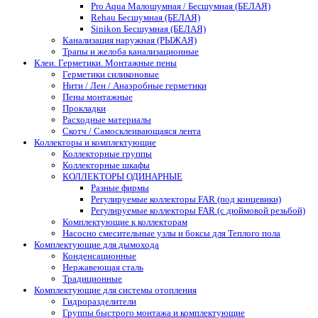
Pro Aqua Малошумная / Бесшумная (БЕЛАЯ)
Rehau Бесшумная (БЕЛАЯ)
Sinikon Бесшумная (БЕЛАЯ)
Канализация наружная (РЫЖАЯ)
Трапы и желоба канализационные
Клеи. Герметики. Монтажные пены
Герметики силиконовые
Нити / Лен / Анаэробные герметики
Пены монтажные
Прокладки
Расходные материалы
Скотч / Самосклеивающаяся лента
Коллекторы и комплектующие
Коллекторные группы
Коллекторные шкафы
КОЛЛЕКТОРЫ ОДИНАРНЫЕ
Разные фирмы
Регулируемые коллекторы FAR (под концевики)
Регулируемые коллекторы FAR (с дюймовой резьбой)
Комплектующие к коллекторам
Насосно смесительные узлы и боксы для Теплого пола
Комплектующие для дымохода
Конденсационные
Нержавеющая сталь
Традиционные
Комплектующие для системы отопления
Гидроразделители
Группы быстрого монтажа и комплектующие