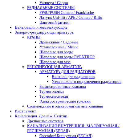
Varmega / Gappo
РАДИАЛЬНЫЕ СИСТЕМЫ
PPSU/PUSH Comap / Frankische
Латунь Uni-fitt / APE / Comap / Riifo
Цанговый фитинг
Вентиляция и комплектующие
Запорно-регулирующая арматура
КРАНЫ
Дренажные / Садовые
Установочные / Мини
Шаровые для воды
Шаровые для воды OVENTROP
Шаровые для газа
РЕГУЛИРУЮЩАЯ АРМАТУРА
АРМАТУРА ДЛЯ РАДИАТОРОВ
Вентили для радиаторов
Узлы нижнего подключения радиаторов
Балансировочные клапаны
Термоголовки
Термосмесители
Электротермические головки
Соленоидные и электромагнитные клапаны
Инструмент
Канализация. Дренаж. Септик
Дренажные системы
КАНАЛИЗАЦИЯ ВНУТРЕННЯЯ: МАЛОШУМНАЯ /
БЕСШУМНАЯ (БЕЛАЯ)
Ostendorf Бесшумная (БЕЛАЯ)