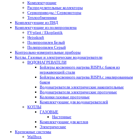
Комплектующие
Распределительные коллекторы
Сервоприводы / Сервомоторы
Теплообменники
Комплектующие из ПНД
Комплектующие из полипропилена
FV-plast / Ekoplastik
Heisskraft
Полипропилен Белый
Полипропилен Серый
Контрольно-измерительные приборы
Котлы. Газовые и электрические водонагреватели
ВОДОНАГРЕВАТЕЛИ
Бойлеры косвенного нагрева RISPA с баком из
нержавеющей стали
Бойлеры косвенного нагрева RISPA с эмалированным
баком
Водонагреватели электрические накопительные
Водонагреватели электрические проточные
Колонки газовые проточные
Комплектующие для водонагревателей
КОТЛЫ
ГАЗОВЫЕ
Настенные
Комплектующие для котлов
Электрические
Крепежные системы
Wallbox