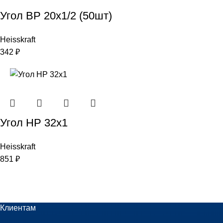
Угол ВР 20х1/2 (50шт)
Heisskraft
342
₽
Угол НР 32х1
Heisskraft
851
₽
Клиентам