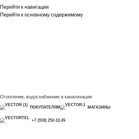
Перейти к навигации
Перейти к основному содержимому
Сейчас мы дорабатываем сайт, поэтому некоторые цены в
каталоге могут отличаться от актуальных.
Чтобы получить
полную и актуальную информацию, свяжитесь с нашим
менеджером - Алена +7 (918) 252-12-26
Сейчас мы дорабатываем сайт, поэтому некоторые цены в
каталоге могут отличаться от актуальных.
Чтобы получить
полную и актуальную информацию, свяжитесь с нашим
менеджером - Алена +7 (918) 252-12-26
Отопление, водоснабжение и канализация
ПОКУПАТЕЛЯМ
МАГАЗИНЫ
+7 (918) 252-12-26