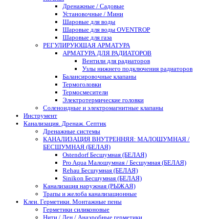
Дренажные / Садовые
Установочные / Мини
Шаровые для воды
Шаровые для воды OVENTROP
Шаровые для газа
РЕГУЛИРУЮЩАЯ АРМАТУРА
АРМАТУРА ДЛЯ РАДИАТОРОВ
Вентили для радиаторов
Узлы нижнего подключения радиаторов
Балансировочные клапаны
Термоголовки
Термосмесители
Электротермические головки
Соленоидные и электромагнитные клапаны
Инструмент
Канализация. Дренаж. Септик
Дренажные системы
КАНАЛИЗАЦИЯ ВНУТРЕННЯЯ: МАЛОШУМНАЯ /
БЕСШУМНАЯ (БЕЛАЯ)
Ostendorf Бесшумная (БЕЛАЯ)
Pro Aqua Малошумная / Бесшумная (БЕЛАЯ)
Rehau Бесшумная (БЕЛАЯ)
Sinikon Бесшумная (БЕЛАЯ)
Канализация наружная (РЫЖАЯ)
Трапы и желоба канализационные
Клеи. Герметики. Монтажные пены
Герметики силиконовые
Нити / Лен / Анаэробные герметики