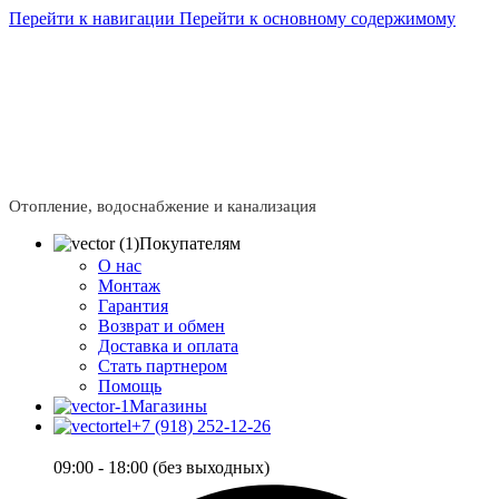
Перейти к навигации
Перейти к основному содержимому
Сейчас мы дорабатываем сайт, поэтому некоторые цены
в каталоге могут отличаться от актуальных.
Чтобы
получить полную и актуальную информацию, свяжитесь
с нашим менеджером - Алена +7 (918) 252-12-26
Сейчас мы дорабатываем сайт, поэтому некоторые цены
в каталоге могут отличаться от актуальных.
Чтобы
получить полную и актуальную информацию, свяжитесь
с нашим менеджером - Алена +7 (918) 252-12-26
Отопление, водоснабжение и канализация
Покупателям
О нас
Монтаж
Гарантия
Возврат и обмен
Доставка и оплата
Стать партнером
Помощь
Магазины
+7 (918) 252-12-26
09:00 - 18:00 (без выходных)