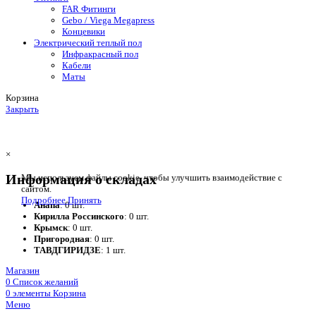
FAR Фитинги
Gebo / Viega Megapress
Концевики
Электрический теплый пол
Инфракрасный пол
Кабели
Маты
Корзина
Закрыть
×
Информация о складах
Мы используем файлы cookie, чтобы улучшить взаимодействие с
сайтом.
Подробнее
Принять
Анапа
: 0 шт.
Кирилла Россинского
: 0 шт.
Крымск
: 0 шт.
Пригородная
: 0 шт.
ТАВДГИРИДЗЕ
: 1 шт.
Магазин
0
Список желаний
0
элементы
Корзина
Меню