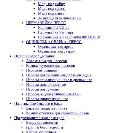
Медь под пайку
Медь под пресс
Медь под цангу
Хомуты для медных труб
НЕРЖАВЕЙКА ПРЕСС
Нержавейка Valtec
Нержавейка Varmega
Нержавейка Viega / Sanha ФИТИНГИ
ОЦИНКОВКА СВАРКА / ПРЕСС
Оцинковка под пресс
Оцинковка под сварку
Насосное оборудование
Автоматика для насосов
Комплектующие для насосов
Насосные станции
Насосы для повышения давления воды
Насосы канализационные и дренажные
Насосы поверхностные
Насосы погружные
Насосы рециркуляционные ГВС
Насосы циркуляционные
Пластиковые ёмкости и баки
Баки для воды и топлива
Комплектующие для емкостей / баков
Предохранительная арматура
Воздухоотводчики
Группы безопасности
Клапан обратный