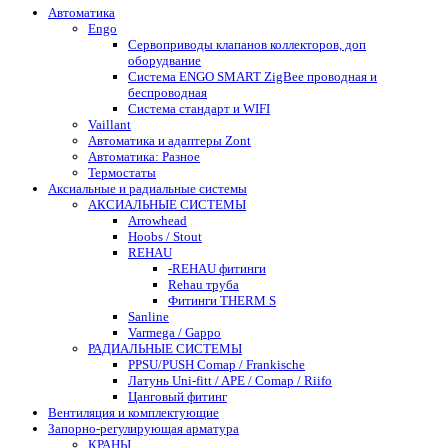
Автоматика
Engo
Сервоприводы клапанов коллекторов, доп
оборудвание
Система ENGO SMART ZigBee проводная и
беспроводная
Система стандарт и WIFI
Vaillant
Автоматика и адаптеры Zont
Автоматика: Разное
Термостаты
Аксиальные и радиальные системы
АКСИАЛЬНЫЕ СИСТЕМЫ
Arrowhead
Hoobs / Stout
REHAU
-REHAU фитинги
Rehau труба
Фитинги THERM S
Sanline
Varmega / Gappo
РАДИАЛЬНЫЕ СИСТЕМЫ
PPSU/PUSH Comap / Frankische
Латунь Uni-fitt / APE / Comap / Riifo
Цанговый фитинг
Вентиляция и комплектующие
Запорно-регулирующая арматура
КРАНЫ