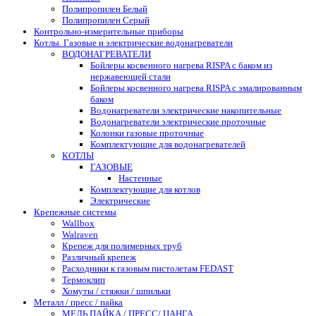
Полипропилен Белый
Полипропилен Серый
Контрольно-измерительные приборы
Котлы. Газовые и электрические водонагреватели
ВОДОНАГРЕВАТЕЛИ
Бойлеры косвенного нагрева RISPA с баком из
нержавеющей стали
Бойлеры косвенного нагрева RISPA с эмалированным
баком
Водонагреватели электрические накопительные
Водонагреватели электрические проточные
Колонки газовые проточные
Комплектующие для водонагревателей
КОТЛЫ
ГАЗОВЫЕ
Настенные
Комплектующие для котлов
Электрические
Крепежные системы
Wallbox
Walraven
Крепеж для полимерных труб
Различный крепеж
Расходники к газовым пистолетам FEDAST
Термоклип
Хомуты / стяжки / шпильки
Металл / пресс / пайка
МЕДЬ ПАЙКА / ПРЕСС/ ЦАНГА