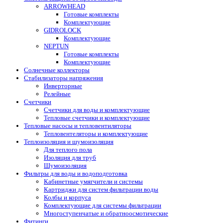
ARROWHEAD
Готовые комплекты
Комплектующие
GIDROLOCK
Комплектующие
NEPTUN
Готовые комплекты
Комплектующие
Солнечные коллекторы
Стабилизаторы напряжения
Инверторные
Релейные
Счетчики
Счетчики для воды и комплектующие
Тепловые счетчики и комплектующие
Тепловые насосы и тепловентиляторы
Тепловентеляторы и комплектующие
Теплоизоляция и шумоизоляция
Для теплого пола
Изоляция для труб
Шумоизоляция
Фильтры для воды и водоподготовка
Кабинетные умягчители и системы
Картриджи для систем фильтрации воды
Колбы и корпуса
Комплектующие для системы фильтрации
Многоступенчатые и обратноосмотические
Фитинги