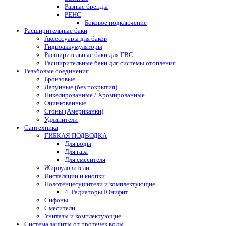
Разные бренды
РЕНС
Боковое подключение
Расширительные баки
Аксессуары для баков
Гидроаккумуляторы
Расширительные баки для ГВС
Расширительные баки для системы отопления
Резьбовые соединения
Бронзовые
Латунные (без покрытия)
Никелированные / Хромированные
Оцинкованные
Сгоны (Американки)
Удлинители
Сантехника
ГИБКАЯ ПОДВОДКА
Для воды
Для газа
Для смесителя
Жироуловители
Инсталяции и кнопки
Полотенцесушители и комплектующие
4. Радиаторы Юнифит
Сифоны
Смесители
Унитазы и комплектующие
Система защиты от протечек воды