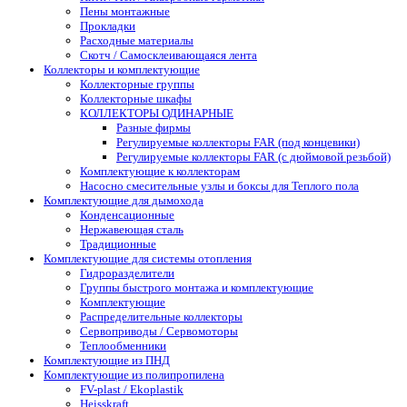
Пены монтажные
Прокладки
Расходные материалы
Скотч / Самосклеивающаяся лента
Коллекторы и комплектующие
Коллекторные группы
Коллекторные шкафы
КОЛЛЕКТОРЫ ОДИНАРНЫЕ
Разные фирмы
Регулируемые коллекторы FAR (под концевики)
Регулируемые коллекторы FAR (с дюймовой резьбой)
Комплектующие к коллекторам
Насосно смесительные узлы и боксы для Теплого пола
Комплектующие для дымохода
Конденсационные
Нержавеющая сталь
Традиционные
Комплектующие для системы отопления
Гидроразделители
Группы быстрого монтажа и комплектующие
Комплектующие
Распределительные коллекторы
Сервоприводы / Сервомоторы
Теплообменники
Комплектующие из ПНД
Комплектующие из полипропилена
FV-plast / Ekoplastik
Heisskraft