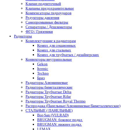
Клапан подпиточный
Клапаны предохранительные
Компенсаторы гидроударов
Редукторы давления
Самопромывные фильтры
Сепараторы / Дешламаторы
ФГО / Грязевики
Радиаторы
Комплектующие к радиаторам
Компл. для секционных
Компл. для стальных
Компл. для трубчатых / дизайнерских
Конвекторы внутрипольные
Gekon
Itermic
Techno
Бриз
Радиаторы Алюминиевые
Радиаторы биметаллические
Радиаторы Трубчатые Delta
Радиаторы Трубчатые Rifar
Радиаторы Трубчатые Royal Thermo
Распродажа (Панельные/Алюминиевые/Биметаллические)
СТАЛЬНЫЕ ( ПАНЕЛЬНЫЕ)
Bor-San (VULRAD)
BRUGMAN: боковое подкл.
BRUGMAN: нижнее подкл.
LEMAX