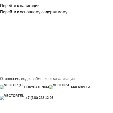
Перейти к навигации
Перейти к основному содержимому
Сейчас мы дорабатываем сайт, поэтому некоторые цены в
каталоге могут отличаться от актуальных.
Чтобы получить
полную и актуальную информацию, свяжитесь с нашим
менеджером - Алена +7 (918) 252-12-26
Сейчас мы дорабатываем сайт, поэтому некоторые цены в
каталоге могут отличаться от актуальных.
Чтобы получить
полную и актуальную информацию, свяжитесь с нашим
менеджером - Алена +7 (918) 252-12-26
Отопление, водоснабжение и канализация
ПОКУПАТЕЛЯМ
МАГАЗИНЫ
+7 (918) 252-12-26