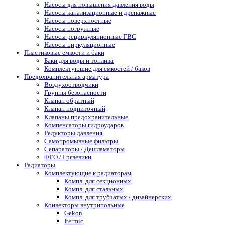
Насосы для повышения давления воды
Насосы канализационные и дренажные
Насосы поверхностные
Насосы погружные
Насосы рециркуляционные ГВС
Насосы циркуляционные
Пластиковые ёмкости и баки
Баки для воды и топлива
Комплектующие для емкостей / баков
Предохранительная арматура
Воздухоотводчики
Группы безопасности
Клапан обратный
Клапан подпиточный
Клапаны предохранительные
Компенсаторы гидроударов
Редукторы давления
Самопромывные фильтры
Сепараторы / Дешламаторы
ФГО / Грязевики
Радиаторы
Комплектующие к радиаторам
Компл. для секционных
Компл. для стальных
Компл. для трубчатых / дизайнерских
Конвекторы внутрипольные
Gekon
Itermic