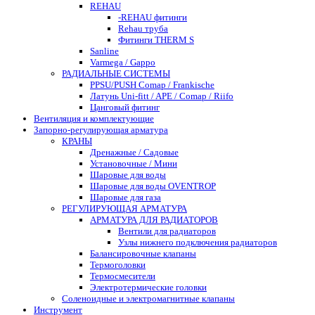
REHAU
-REHAU фитинги
Rehau труба
Фитинги THERM S
Sanline
Varmega / Gappo
РАДИАЛЬНЫЕ СИСТЕМЫ
PPSU/PUSH Comap / Frankische
Латунь Uni-fitt / APE / Comap / Riifo
Цанговый фитинг
Вентиляция и комплектующие
Запорно-регулирующая арматура
КРАНЫ
Дренажные / Садовые
Установочные / Мини
Шаровые для воды
Шаровые для воды OVENTROP
Шаровые для газа
РЕГУЛИРУЮЩАЯ АРМАТУРА
АРМАТУРА ДЛЯ РАДИАТОРОВ
Вентили для радиаторов
Узлы нижнего подключения радиаторов
Балансировочные клапаны
Термоголовки
Термосмесители
Электротермические головки
Соленоидные и электромагнитные клапаны
Инструмент