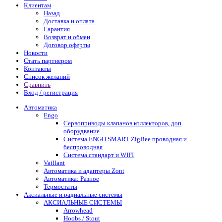
Клиентам
Назад
Доставка и оплата
Гарантия
Возврат и обмен
Договор оферты
Новости
Стать партнером
Контакты
Список желаний
Сравнить
Вход / регистрация
Автоматика
Engo
Сервоприводы клапанов коллекторов, доп
оборудвание
Система ENGO SMART ZigBee проводная и
беспроводная
Система стандарт и WIFI
Vaillant
Автоматика и адаптеры Zont
Автоматика: Разное
Термостаты
Аксиальные и радиальные системы
АКСИАЛЬНЫЕ СИСТЕМЫ
Arrowhead
Hoobs / Stout