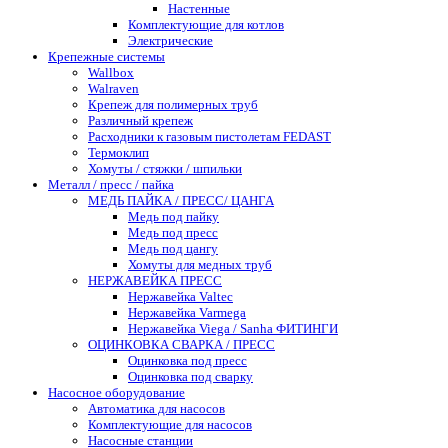
Настенные
Комплектующие для котлов
Электрические
Крепежные системы
Wallbox
Walraven
Крепеж для полимерных труб
Различный крепеж
Расходники к газовым пистолетам FEDAST
Термоклип
Хомуты / стяжки / шпильки
Металл / пресс / пайка
МЕДЬ ПАЙКА / ПРЕСС/ ЦАНГА
Медь под пайку
Медь под пресс
Медь под цангу
Хомуты для медных труб
НЕРЖАВЕЙКА ПРЕСС
Нержавейка Valtec
Нержавейка Varmega
Нержавейка Viega / Sanha ФИТИНГИ
ОЦИНКОВКА СВАРКА / ПРЕСС
Оцинковка под пресс
Оцинковка под сварку
Насосное оборудование
Автоматика для насосов
Комплектующие для насосов
Насосные станции