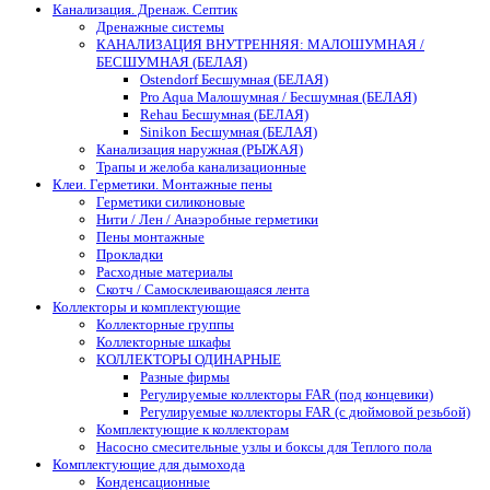
Канализация. Дренаж. Септик
Дренажные системы
КАНАЛИЗАЦИЯ ВНУТРЕННЯЯ: МАЛОШУМНАЯ /
БЕСШУМНАЯ (БЕЛАЯ)
Ostendorf Бесшумная (БЕЛАЯ)
Pro Aqua Малошумная / Бесшумная (БЕЛАЯ)
Rehau Бесшумная (БЕЛАЯ)
Sinikon Бесшумная (БЕЛАЯ)
Канализация наружная (РЫЖАЯ)
Трапы и желоба канализационные
Клеи. Герметики. Монтажные пены
Герметики силиконовые
Нити / Лен / Анаэробные герметики
Пены монтажные
Прокладки
Расходные материалы
Скотч / Самосклеивающаяся лента
Коллекторы и комплектующие
Коллекторные группы
Коллекторные шкафы
КОЛЛЕКТОРЫ ОДИНАРНЫЕ
Разные фирмы
Регулируемые коллекторы FAR (под концевики)
Регулируемые коллекторы FAR (с дюймовой резьбой)
Комплектующие к коллекторам
Насосно смесительные узлы и боксы для Теплого пола
Комплектующие для дымохода
Конденсационные