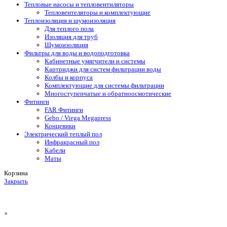
Тепловые насосы и тепловентиляторы
Тепловентеляторы и комплектующие
Теплоизоляция и шумоизоляция
Для теплого пола
Изоляция для труб
Шумоизоляция
Фильтры для воды и водоподготовка
Кабинетные умягчители и системы
Картриджи для систем фильтрации воды
Колбы и корпуса
Комплектующие для системы фильтрации
Многоступенчатые и обратноосмотические
Фитинги
FAR Фитинги
Gebo / Viega Megapress
Концевики
Электрический теплый пол
Инфракрасный пол
Кабели
Маты
Корзина
Закрыть
×