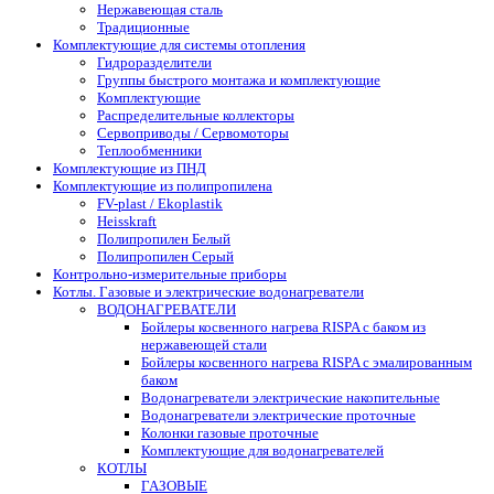
Нержавеющая сталь
Традиционные
Комплектующие для системы отопления
Гидроразделители
Группы быстрого монтажа и комплектующие
Комплектующие
Распределительные коллекторы
Сервоприводы / Сервомоторы
Теплообменники
Комплектующие из ПНД
Комплектующие из полипропилена
FV-plast / Ekoplastik
Heisskraft
Полипропилен Белый
Полипропилен Серый
Контрольно-измерительные приборы
Котлы. Газовые и электрические водонагреватели
ВОДОНАГРЕВАТЕЛИ
Бойлеры косвенного нагрева RISPA с баком из
нержавеющей стали
Бойлеры косвенного нагрева RISPA с эмалированным
баком
Водонагреватели электрические накопительные
Водонагреватели электрические проточные
Колонки газовые проточные
Комплектующие для водонагревателей
КОТЛЫ
ГАЗОВЫЕ