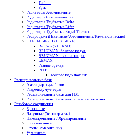
Techno
Бриз
Радиаторы Алюминиевые
Радиаторы биметаллические
Радиаторы Трубчатые Delta
Радиаторы Трубчатые Rifar
Радиаторы Трубчатые Royal Thermo
Распродажа (Панельные/Алюминиевые/Биметаллические)
СТАЛЬНЫЕ ( ПАНЕЛЬНЫЕ)
Bor-San (VULRAD)
BRUGMAN: боковое подкл.
BRUGMAN: нижнее подкл.
LEMAX
Разные бренды
РЕНС
Боковое подключение
Расширительные баки
Аксессуары для баков
Гидроаккумуляторы
Расширительные баки для ГВС
Расширительные баки для системы отопления
Резьбовые соединения
Бронзовые
Латунные (без покрытия)
Никелированные / Хромированные
Оцинкованные
Сгоны (Американки)
Удлинители