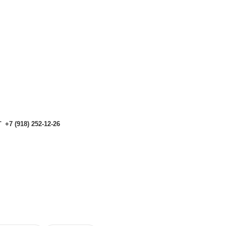
аталоге могут отличаться от актуальных.
Чтобы получить п
аталоге могут отличаться от актуальных.
Чтобы получить п
+7 (918) 252-12-26