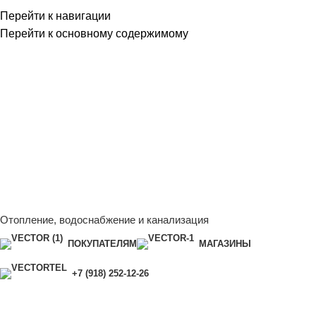
Перейти к навигации
Перейти к основному содержимому
Сейчас мы дорабатываем сайт, поэтому некоторые цены в
каталоге могут отличаться от актуальных.
Чтобы получить
полную и актуальную информацию, свяжитесь с нашим
менеджером - Алена +7 (918) 252-12-26
Сейчас мы дорабатываем сайт, поэтому некоторые цены в
каталоге могут отличаться от актуальных.
Чтобы получить
полную и актуальную информацию, свяжитесь с нашим
менеджером - Алена +7 (918) 252-12-26
Отопление, водоснабжение и канализация
ПОКУПАТЕЛЯМ
МАГАЗИНЫ
+7 (918) 252-12-26