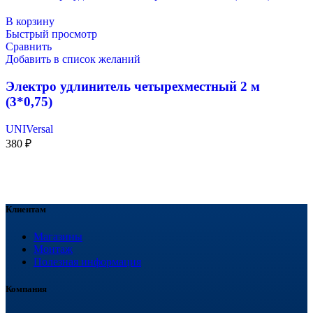
В корзину
Быстрый просмотр
Сравнить
Добавить в список желаний
Электро удлинитель четырехместный 2 м
(3*0,75)
UNIVersal
380
₽
Клиентам
Магазины
Монтаж
Полезная информация
Компания