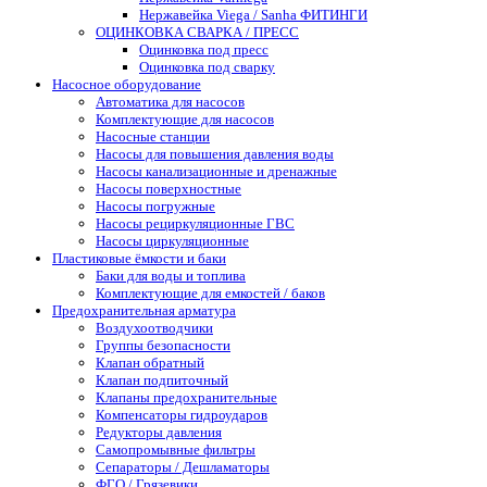
Нержавейка Viega / Sanha ФИТИНГИ
ОЦИНКОВКА СВАРКА / ПРЕСС
Оцинковка под пресс
Оцинковка под сварку
Насосное оборудование
Автоматика для насосов
Комплектующие для насосов
Насосные станции
Насосы для повышения давления воды
Насосы канализационные и дренажные
Насосы поверхностные
Насосы погружные
Насосы рециркуляционные ГВС
Насосы циркуляционные
Пластиковые ёмкости и баки
Баки для воды и топлива
Комплектующие для емкостей / баков
Предохранительная арматура
Воздухоотводчики
Группы безопасности
Клапан обратный
Клапан подпиточный
Клапаны предохранительные
Компенсаторы гидроударов
Редукторы давления
Самопромывные фильтры
Сепараторы / Дешламаторы
ФГО / Грязевики