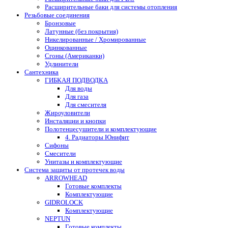
Расширительные баки для системы отопления
Резьбовые соединения
Бронзовые
Латунные (без покрытия)
Никелированные / Хромированные
Оцинкованные
Сгоны (Американки)
Удлинители
Сантехника
ГИБКАЯ ПОДВОДКА
Для воды
Для газа
Для смесителя
Жироуловители
Инсталяции и кнопки
Полотенцесушители и комплектующие
4. Радиаторы Юнифит
Сифоны
Смесители
Унитазы и комплектующие
Система защиты от протечек воды
ARROWHEAD
Готовые комплекты
Комплектующие
GIDROLOCK
Комплектующие
NEPTUN
Готовые комплекты