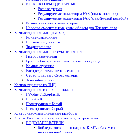
КОЛЛЕКТОРЫ ОДИНАРНЫЕ
Разные фирмы
Регулируемые коллекторы FAR (под концевики)
Регулируемые коллекторы FAR (с дюймовой резьбой)
Комплектующие к коллекторам
Насосно смесительные узлы и боксы для Теплого пола
Комплектующие для дымохода
Конденсационные
Нержавеющая сталь
Традиционные
Комплектующие для системы отопления
Гидроразделители
Группы быстрого монтажа и комплектующие
Комплектующие
Распределительные коллекторы
Сервоприводы / Сервомоторы
Теплообменники
Комплектующие из ПНД
Комплектующие из полипропилена
FV-plast / Ekoplastik
Heisskraft
Полипропилен Белый
Полипропилен Серый
Контрольно-измерительные приборы
Котлы. Газовые и электрические водонагреватели
ВОДОНАГРЕВАТЕЛИ
Бойлеры косвенного нагрева RISPA с баком из
нержавеющей стали