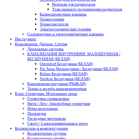
Вентили для радиаторов
Узлы нижнего подключения радиаторов
Балансировочные клапаны
Термоголовки
Термосмесители
Электротермические головки
Соленоидные и электромагнитные клапаны
Инструмент
Канализация. Дренаж. Септик
Дренажные системы
КАНАЛИЗАЦИЯ ВНУТРЕННЯЯ: МАЛОШУМНАЯ /
БЕСШУМНАЯ (БЕЛАЯ)
Ostendorf Бесшумная (БЕЛАЯ)
Pro Aqua Малошумная / Бесшумная (БЕЛАЯ)
Rehau Бесшумная (БЕЛАЯ)
Sinikon Бесшумная (БЕЛАЯ)
Канализация наружная (РЫЖАЯ)
Трапы и желоба канализационные
Клеи. Герметики. Монтажные пены
Герметики силиконовые
Нити / Лен / Анаэробные герметики
Пены монтажные
Прокладки
Расходные материалы
Скотч / Самосклеивающаяся лента
Коллекторы и комплектующие
Коллекторные группы
Коллекторные шкафы