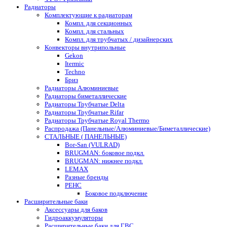
Радиаторы
Комплектующие к радиаторам
Компл. для секционных
Компл. для стальных
Компл. для трубчатых / дизайнерских
Конвекторы внутрипольные
Gekon
Itermic
Techno
Бриз
Радиаторы Алюминиевые
Радиаторы биметаллические
Радиаторы Трубчатые Delta
Радиаторы Трубчатые Rifar
Радиаторы Трубчатые Royal Thermo
Распродажа (Панельные/Алюминиевые/Биметаллические)
СТАЛЬНЫЕ ( ПАНЕЛЬНЫЕ)
Bor-San (VULRAD)
BRUGMAN: боковое подкл.
BRUGMAN: нижнее подкл.
LEMAX
Разные бренды
РЕНС
Боковое подключение
Расширительные баки
Аксессуары для баков
Гидроаккумуляторы
Расширительные баки для ГВС