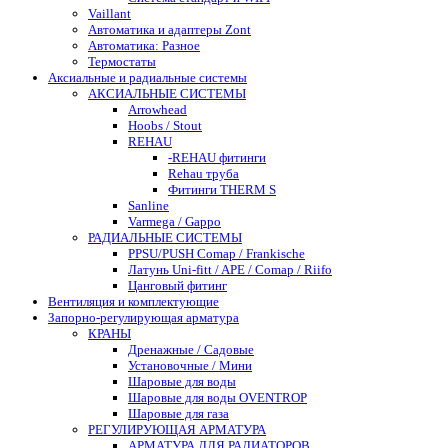
Vaillant
Автоматика и адаптеры Zont
Автоматика: Разное
Термостаты
Аксиальные и радиальные системы
АКСИАЛЬНЫЕ СИСТЕМЫ
Arrowhead
Hoobs / Stout
REHAU
-REHAU фитинги
Rehau труба
Фитинги THERM S
Sanline
Varmega / Gappo
РАДИАЛЬНЫЕ СИСТЕМЫ
PPSU/PUSH Comap / Frankische
Латунь Uni-fitt / APE / Comap / Riifo
Цанговый фитинг
Вентиляция и комплектующие
Запорно-регулирующая арматура
КРАНЫ
Дренажные / Садовые
Установочные / Мини
Шаровые для воды
Шаровые для воды OVENTROP
Шаровые для газа
РЕГУЛИРУЮЩАЯ АРМАТУРА
АРМАТУРА ДЛЯ РАДИАТОРОВ