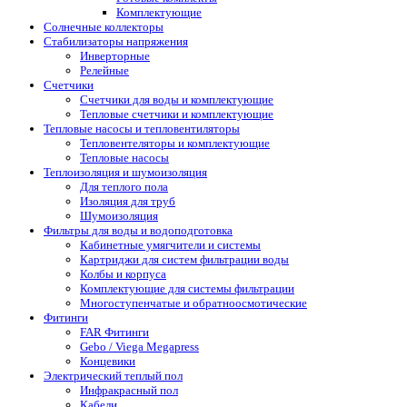
Комплектующие
Солнечные коллекторы
Стабилизаторы напряжения
Инверторные
Релейные
Счетчики
Счетчики для воды и комплектующие
Тепловые счетчики и комплектующие
Тепловые насосы и тепловентиляторы
Тепловентеляторы и комплектующие
Тепловые насосы
Теплоизоляция и шумоизоляция
Для теплого пола
Изоляция для труб
Шумоизоляция
Фильтры для воды и водоподготовка
Кабинетные умягчители и системы
Картриджи для систем фильтрации воды
Колбы и корпуса
Комплектующие для системы фильтрации
Многоступенчатые и обратноосмотические
Фитинги
FAR Фитинги
Gebo / Viega Megapress
Концевики
Электрический теплый пол
Инфракрасный пол
Кабели