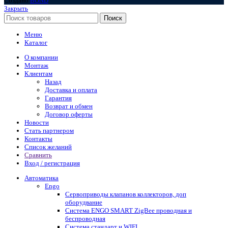
Создано
BOND
Закрыть
Поиск
Меню
Каталог
О компании
Монтаж
Клиентам
Назад
Доставка и оплата
Гарантия
Возврат и обмен
Договор оферты
Новости
Стать партнером
Контакты
Список желаний
Сравнить
Вход / регистрация
Автоматика
Engo
Сервоприводы клапанов коллекторов, доп
оборудвание
Система ENGO SMART ZigBee проводная и
беспроводная
Система стандарт и WIFI