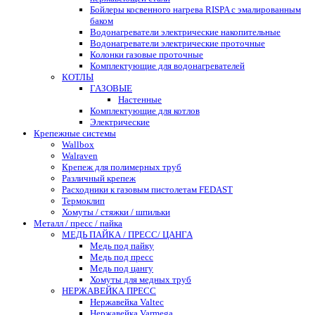
Бойлеры косвенного нагрева RISPA с эмалированным
баком
Водонагреватели электрические накопительные
Водонагреватели электрические проточные
Колонки газовые проточные
Комплектующие для водонагревателей
КОТЛЫ
ГАЗОВЫЕ
Настенные
Комплектующие для котлов
Электрические
Крепежные системы
Wallbox
Walraven
Крепеж для полимерных труб
Различный крепеж
Расходники к газовым пистолетам FEDAST
Термоклип
Хомуты / стяжки / шпильки
Металл / пресс / пайка
МЕДЬ ПАЙКА / ПРЕСС/ ЦАНГА
Медь под пайку
Медь под пресс
Медь под цангу
Хомуты для медных труб
НЕРЖАВЕЙКА ПРЕСС
Нержавейка Valtec
Нержавейка Varmega