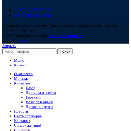
+7 (918) 252-12-26
info@teploplas.com
Материалы на сайте имеют ознакомительный характер и не являются
публичной офертой.
© 2026 Теплоплас (Россия).
Все права защищены.
Создано
BOND
Закрыть
Поиск
Меню
Каталог
О компании
Монтаж
Клиентам
Назад
Доставка и оплата
Гарантия
Возврат и обмен
Договор оферты
Новости
Стать партнером
Контакты
Список желаний
Сравнить