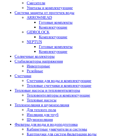
Смесители
Унитазы и комплектующие
Система защиты от протечек воды
ARROWHEAD
Готовые комплекты
Комплектующие
GIDROLOCK
Комплектующие
NEPTUN
Готовые комплекты
Комплектующие
Солнечные коллекторы
Стабилизаторы напряжения
Инверторные
Релейные
Счетчики
Счетчики для воды и комплектующие
Тепловые счетчики и комплектующие
Тепловые насосы и тепловентиляторы
Тепловентеляторы и комплектующие
Тепловые насосы
Теплоизоляция и шумоизоляция
Для теплого пола
Изоляция для труб
Шумоизоляция
Фильтры для воды и водоподготовка
Кабинетные умягчители и системы
Картриджи для систем фильтрации воды