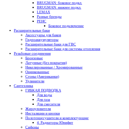
BRUGMAN: боковое подкл.
BRUGMAN: нижнее подкл.
LEMAX
Разные бренды
РЕНС
Боковое подключение
Расширительные баки
Аксессуары для баков
Гидроаккумуляторы
Расширительные баки для ГВС
Расширительные баки для системы отопления
Резьбовые соединения
Бронзовые
Латунные (без покрытия)
Никелированные / Хромированные
Оцинкованные
Сгоны (Американки)
Удлинители
Сантехника
ГИБКАЯ ПОДВОДКА
Для воды
Для газа
Для смесителя
Жироуловители
Инсталяции и кнопки
Полотенцесушители и комплектующие
4. Радиаторы Юнифит
Сифоны