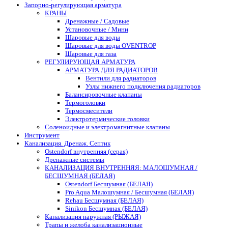
Запорно-регулирующая арматура
КРАНЫ
Дренажные / Садовые
Установочные / Мини
Шаровые для воды
Шаровые для воды OVENTROP
Шаровые для газа
РЕГУЛИРУЮЩАЯ АРМАТУРА
АРМАТУРА ДЛЯ РАДИАТОРОВ
Вентили для радиаторов
Узлы нижнего подключения радиаторов
Балансировочные клапаны
Термоголовки
Термосмесители
Электротермические головки
Соленоидные и электромагнитные клапаны
Инструмент
Канализация. Дренаж. Септик
Ostendorf внутренняя (серая)
Дренажные системы
КАНАЛИЗАЦИЯ ВНУТРЕННЯЯ: МАЛОШУМНАЯ /
БЕСШУМНАЯ (БЕЛАЯ)
Ostendorf Бесшумная (БЕЛАЯ)
Pro Aqua Малошумная / Бесшумная (БЕЛАЯ)
Rehau Бесшумная (БЕЛАЯ)
Sinikon Бесшумная (БЕЛАЯ)
Канализация наружная (РЫЖАЯ)
Трапы и желоба канализационные