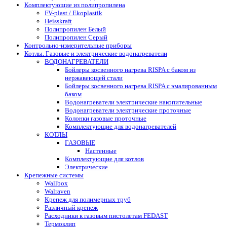
Комплектующие из полипропилена
FV-plast / Ekoplastik
Heisskraft
Полипропилен Белый
Полипропилен Серый
Контрольно-измерительные приборы
Котлы. Газовые и электрические водонагреватели
ВОДОНАГРЕВАТЕЛИ
Бойлеры косвенного нагрева RISPA с баком из
нержавеющей стали
Бойлеры косвенного нагрева RISPA с эмалированным
баком
Водонагреватели электрические накопительные
Водонагреватели электрические проточные
Колонки газовые проточные
Комплектующие для водонагревателей
КОТЛЫ
ГАЗОВЫЕ
Настенные
Комплектующие для котлов
Электрические
Крепежные системы
Wallbox
Walraven
Крепеж для полимерных труб
Различный крепеж
Расходники к газовым пистолетам FEDAST
Термоклип