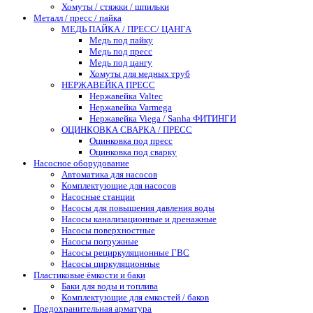
Хомуты / стяжки / шпильки
Металл / пресс / пайка
МЕДЬ ПАЙКА / ПРЕСС/ ЦАНГА
Медь под пайку
Медь под пресс
Медь под цангу
Хомуты для медных труб
НЕРЖАВЕЙКА ПРЕСС
Нержавейка Valtec
Нержавейка Varmega
Нержавейка Viega / Sanha ФИТИНГИ
ОЦИНКОВКА СВАРКА / ПРЕСС
Оцинковка под пресс
Оцинковка под сварку
Насосное оборудование
Автоматика для насосов
Комплектующие для насосов
Насосные станции
Насосы для повышения давления воды
Насосы канализационные и дренажные
Насосы поверхностные
Насосы погружные
Насосы рециркуляционные ГВС
Насосы циркуляционные
Пластиковые ёмкости и баки
Баки для воды и топлива
Комплектующие для емкостей / баков
Предохранительная арматура