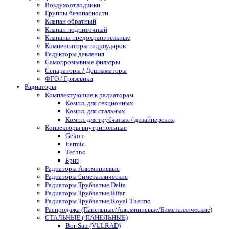
Воздухоотводчики
Группы безопасности
Клапан обратный
Клапан подпиточный
Клапаны предохранительные
Компенсаторы гидроударов
Редукторы давления
Самопромывные фильтры
Сепараторы / Дешламаторы
ФГО / Грязевики
Радиаторы
Комплектующие к радиаторам
Компл. для секционных
Компл. для стальных
Компл. для трубчатых / дизайнерских
Конвекторы внутрипольные
Gekon
Itermic
Techno
Бриз
Радиаторы Алюминиевые
Радиаторы биметаллические
Радиаторы Трубчатые Delta
Радиаторы Трубчатые Rifar
Радиаторы Трубчатые Royal Thermo
Распродажа (Панельные/Алюминиевые/Биметаллические)
СТАЛЬНЫЕ ( ПАНЕЛЬНЫЕ)
Bor-San (VULRAD)