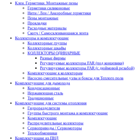
Клеи. Герметики. Монтажные пены
Герметики силиконовые
Нити / Лен / Анаэробные герметики
Пены монтажные
Прокладки
Расходные материалы
Скотч / Самосклеивающаяся лента
Коллекторы и комплектующие
Коллекторные группы
Коллекторные шкафы
КОЛЛЕКТОРЫ ОДИНАРНЫЕ
Разные фирмы
Регулируемые коллекторы FAR (под концевики)
Регулируемые коллекторы FAR (с дюймовой резьбой)
Комплектующие к коллекторам
Насосно смесительные узлы и боксы для Теплого пола
Комплектующие для дымохода
Конденсационные
Нержавеющая сталь
Традиционные
Комплектующие для системы отопления
Гидроразделители
Группы быстрого монтажа и комплектующие
Комплектующие
Распределительные коллекторы
Сервоприводы / Сервомоторы
Теплообменники
Комплектующие из ПНД