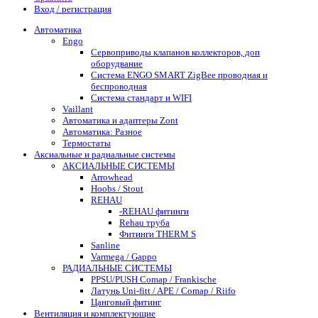
Вход / регистрация
Автоматика
Engo
Сервоприводы клапанов коллекторов, доп
оборудвание
Система ENGO SMART ZigBee проводная и
беспроводная
Система стандарт и WIFI
Vaillant
Автоматика и адаптеры Zont
Автоматика: Разное
Термостаты
Аксиальные и радиальные системы
АКСИАЛЬНЫЕ СИСТЕМЫ
Arrowhead
Hoobs / Stout
REHAU
-REHAU фитинги
Rehau труба
Фитинги THERM S
Sanline
Varmega / Gappo
РАДИАЛЬНЫЕ СИСТЕМЫ
PPSU/PUSH Comap / Frankische
Латунь Uni-fitt / APE / Comap / Riifo
Цанговый фитинг
Вентиляция и комплектующие