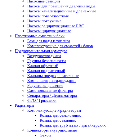
Насосные станции
Насосы для повышения давления воды
Насосы канализационные и дренажные
Насосы поверхностные
Насосы погружные
Насосы рециркуляционные ГВС
Насосы циркуляционные
Пластиковые ёмкости и баки
Баки для воды и топлива
Комплектующие для емкостей / баков
Предохранительная арматура
Воздухоотводчики
Группы безопасности
Клапан обратный
Клапан подпиточный
Клапаны предохранительные
Компенсаторы гидроударов
Редукторы давления
Самопромывные фильтры
Сепараторы / Дешламаторы
ФГО / Грязевики
Радиаторы
Комплектующие к радиаторам
Компл. для секционных
Компл. для стальных
Компл. для трубчатых / дизайнерских
Конвекторы внутрипольные
Gekon