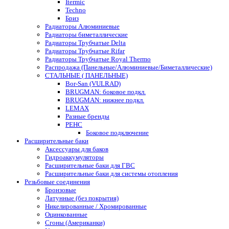
Itermic
Techno
Бриз
Радиаторы Алюминиевые
Радиаторы биметаллические
Радиаторы Трубчатые Delta
Радиаторы Трубчатые Rifar
Радиаторы Трубчатые Royal Thermo
Распродажа (Панельные/Алюминиевые/Биметаллические)
СТАЛЬНЫЕ ( ПАНЕЛЬНЫЕ)
Bor-San (VULRAD)
BRUGMAN: боковое подкл.
BRUGMAN: нижнее подкл.
LEMAX
Разные бренды
РЕНС
Боковое подключение
Расширительные баки
Аксессуары для баков
Гидроаккумуляторы
Расширительные баки для ГВС
Расширительные баки для системы отопления
Резьбовые соединения
Бронзовые
Латунные (без покрытия)
Никелированные / Хромированные
Оцинкованные
Сгоны (Американки)