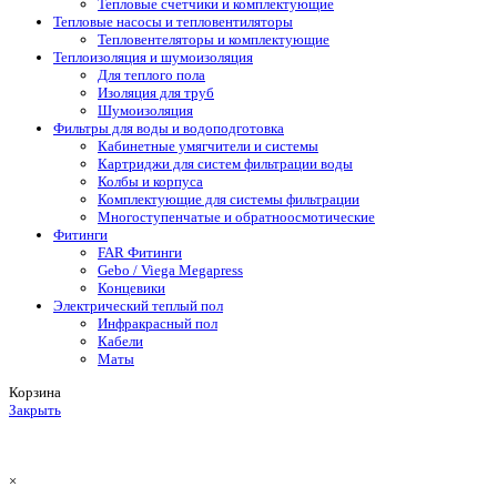
Тепловые счетчики и комплектующие
Тепловые насосы и тепловентиляторы
Тепловентеляторы и комплектующие
Теплоизоляция и шумоизоляция
Для теплого пола
Изоляция для труб
Шумоизоляция
Фильтры для воды и водоподготовка
Кабинетные умягчители и системы
Картриджи для систем фильтрации воды
Колбы и корпуса
Комплектующие для системы фильтрации
Многоступенчатые и обратноосмотические
Фитинги
FAR Фитинги
Gebo / Viega Megapress
Концевики
Электрический теплый пол
Инфракрасный пол
Кабели
Маты
Корзина
Закрыть
×