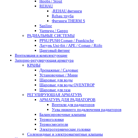
Hoobs / Stout
REHAU
-REHAU фитинги
Rehau труба
Фитинги THERM S
Sanline
Varmega / Gappo
РАДИАЛЬНЫЕ СИСТЕМЫ
PPSU/PUSH Comap / Frankische
Латунь Uni-fitt / APE / Comap / Riifo
Цанговый фитинг
Вентиляция и комплектующие
Запорно-регулирующая арматура
КРАНЫ
Дренажные / Садовые
Установочные / Мини
Шаровые для воды
Шаровые для воды OVENTROP
Шаровые для газа
РЕГУЛИРУЮЩАЯ АРМАТУРА
АРМАТУРА ДЛЯ РАДИАТОРОВ
Вентили для радиаторов
Узлы нижнего подключения радиаторов
Балансировочные клапаны
Термоголовки
Термосмесители
Электротермические головки
Соленоидные и электромагнитные клапаны