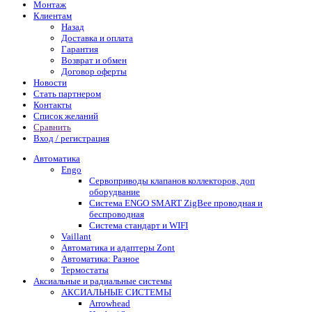
Монтаж
Клиентам
Назад
Доставка и оплата
Гарантия
Возврат и обмен
Договор оферты
Новости
Стать партнером
Контакты
Список желаний
Сравнить
Вход / регистрация
Автоматика
Engo
Сервоприводы клапанов коллекторов, доп
оборудвание
Система ENGO SMART ZigBee проводная и
беспроводная
Система стандарт и WIFI
Vaillant
Автоматика и адаптеры Zont
Автоматика: Разное
Термостаты
Аксиальные и радиальные системы
АКСИАЛЬНЫЕ СИСТЕМЫ
Arrowhead