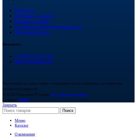
Гарантия
Доставка и оплата
Возврат и обмен
Политика конфиденциальности
Договор оферты
Контакты
+7 (918) 252-12-26
info@teploplas.com
Материалы на сайте имеют ознакомительный характер и не являются
публичной офертой.
© 2026 Теплоплас (Россия).
Все права защищены.
Создано
BOND
Закрыть
Поиск
Меню
Каталог
О компании