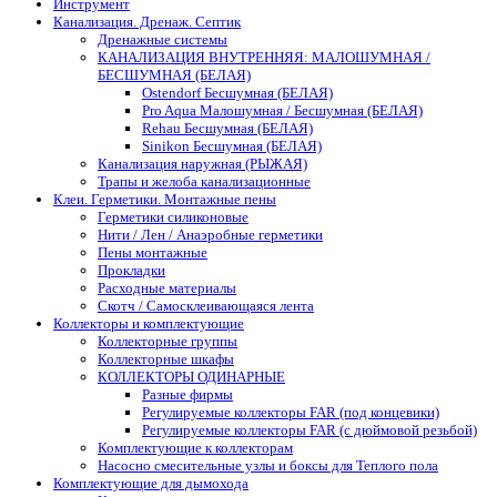
Инструмент
Канализация. Дренаж. Септик
Дренажные системы
КАНАЛИЗАЦИЯ ВНУТРЕННЯЯ: МАЛОШУМНАЯ /
БЕСШУМНАЯ (БЕЛАЯ)
Ostendorf Бесшумная (БЕЛАЯ)
Pro Aqua Малошумная / Бесшумная (БЕЛАЯ)
Rehau Бесшумная (БЕЛАЯ)
Sinikon Бесшумная (БЕЛАЯ)
Канализация наружная (РЫЖАЯ)
Трапы и желоба канализационные
Клеи. Герметики. Монтажные пены
Герметики силиконовые
Нити / Лен / Анаэробные герметики
Пены монтажные
Прокладки
Расходные материалы
Скотч / Самосклеивающаяся лента
Коллекторы и комплектующие
Коллекторные группы
Коллекторные шкафы
КОЛЛЕКТОРЫ ОДИНАРНЫЕ
Разные фирмы
Регулируемые коллекторы FAR (под концевики)
Регулируемые коллекторы FAR (с дюймовой резьбой)
Комплектующие к коллекторам
Насосно смесительные узлы и боксы для Теплого пола
Комплектующие для дымохода