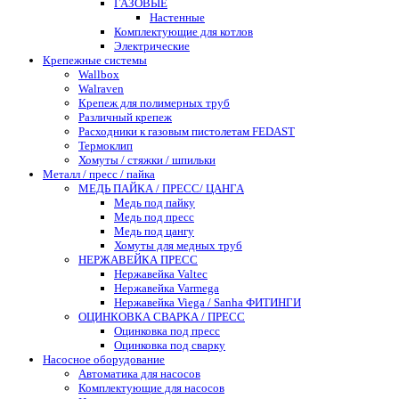
ГАЗОВЫЕ
Настенные
Комплектующие для котлов
Электрические
Крепежные системы
Wallbox
Walraven
Крепеж для полимерных труб
Различный крепеж
Расходники к газовым пистолетам FEDAST
Термоклип
Хомуты / стяжки / шпильки
Металл / пресс / пайка
МЕДЬ ПАЙКА / ПРЕСС/ ЦАНГА
Медь под пайку
Медь под пресс
Медь под цангу
Хомуты для медных труб
НЕРЖАВЕЙКА ПРЕСС
Нержавейка Valtec
Нержавейка Varmega
Нержавейка Viega / Sanha ФИТИНГИ
ОЦИНКОВКА СВАРКА / ПРЕСС
Оцинковка под пресс
Оцинковка под сварку
Насосное оборудование
Автоматика для насосов
Комплектующие для насосов