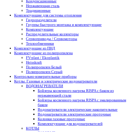
Конденсационные
Нержавеющая сталь
Традиционные
Комплектующие для системы отопления
Гидроразделители
Группы быстрого монтажа и комплектующие
Комплектующие
Распределительные коллекторы
Сервоприводы / Сервомоторы
Теплообменники
Комплектующие из ПНД
Комплектующие из полипропилена
FV-plast / Ekoplastik
Heisskraft
Полипропилен Белый
Полипропилен Серый
Контрольно-измерительные приборы
Котлы. Газовые и электрические водонагреватели
ВОДОНАГРЕВАТЕЛИ
Бойлеры косвенного нагрева RISPA с баком из
нержавеющей стали
Бойлеры косвенного нагрева RISPA с эмалированным
баком
Водонагреватели электрические накопительные
Водонагреватели электрические проточные
Колонки газовые проточные
Комплектующие для водонагревателей
КОТЛЫ