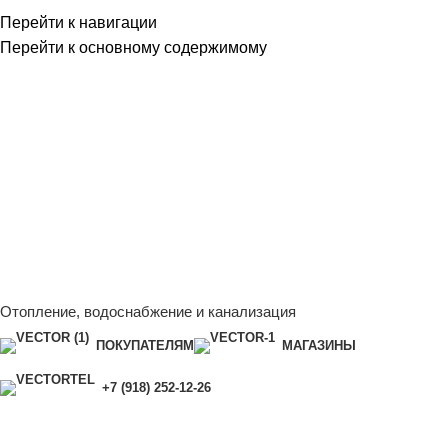
Перейти к навигации
Перейти к основному содержимому
Сейчас мы дорабатываем сайт, поэтому некоторые цены в
каталоге могут отличаться от актуальных.
Чтобы получить
полную и актуальную информацию, свяжитесь с нашим
менеджером - Алена +7 (918) 252-12-26
Сейчас мы дорабатываем сайт, поэтому некоторые цены в
каталоге могут отличаться от актуальных.
Чтобы получить
полную и актуальную информацию, свяжитесь с нашим
менеджером - Алена +7 (918) 252-12-26
Отопление, водоснабжение и канализация
ПОКУПАТЕЛЯМ
МАГАЗИНЫ
+7 (918) 252-12-26