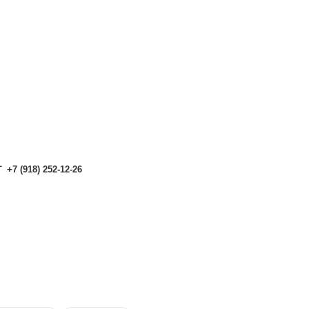
аталоге могут отличаться от актуальных.
Чтобы получить п
аталоге могут отличаться от актуальных.
Чтобы получить п
+7 (918) 252-12-26