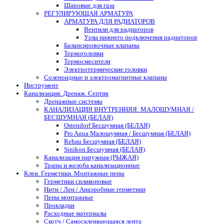
Шаровые для газа
РЕГУЛИРУЮЩАЯ АРМАТУРА
АРМАТУРА ДЛЯ РАДИАТОРОВ
Вентили для радиаторов
Узлы нижнего подключения радиаторов
Балансировочные клапаны
Термоголовки
Термосмесители
Электротермические головки
Соленоидные и электромагнитные клапаны
Инструмент
Канализация. Дренаж. Септик
Дренажные системы
КАНАЛИЗАЦИЯ ВНУТРЕННЯЯ: МАЛОШУМНАЯ /
БЕСШУМНАЯ (БЕЛАЯ)
Ostendorf Бесшумная (БЕЛАЯ)
Pro Aqua Малошумная / Бесшумная (БЕЛАЯ)
Rehau Бесшумная (БЕЛАЯ)
Sinikon Бесшумная (БЕЛАЯ)
Канализация наружная (РЫЖАЯ)
Трапы и желоба канализационные
Клеи. Герметики. Монтажные пены
Герметики силиконовые
Нити / Лен / Анаэробные герметики
Пены монтажные
Прокладки
Расходные материалы
Скотч / Самосклеивающаяся лента