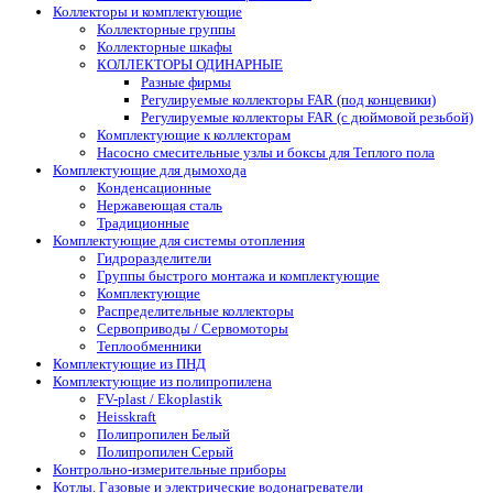
Коллекторы и комплектующие
Коллекторные группы
Коллекторные шкафы
КОЛЛЕКТОРЫ ОДИНАРНЫЕ
Разные фирмы
Регулируемые коллекторы FAR (под концевики)
Регулируемые коллекторы FAR (с дюймовой резьбой)
Комплектующие к коллекторам
Насосно смесительные узлы и боксы для Теплого пола
Комплектующие для дымохода
Конденсационные
Нержавеющая сталь
Традиционные
Комплектующие для системы отопления
Гидроразделители
Группы быстрого монтажа и комплектующие
Комплектующие
Распределительные коллекторы
Сервоприводы / Сервомоторы
Теплообменники
Комплектующие из ПНД
Комплектующие из полипропилена
FV-plast / Ekoplastik
Heisskraft
Полипропилен Белый
Полипропилен Серый
Контрольно-измерительные приборы
Котлы. Газовые и электрические водонагреватели