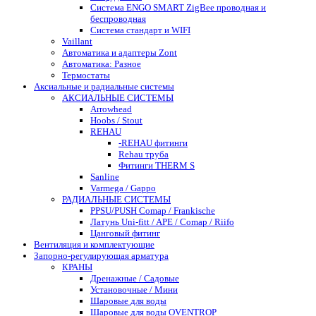
Система ENGO SMART ZigBee проводная и
беспроводная
Система стандарт и WIFI
Vaillant
Автоматика и адаптеры Zont
Автоматика: Разное
Термостаты
Аксиальные и радиальные системы
АКСИАЛЬНЫЕ СИСТЕМЫ
Arrowhead
Hoobs / Stout
REHAU
-REHAU фитинги
Rehau труба
Фитинги THERM S
Sanline
Varmega / Gappo
РАДИАЛЬНЫЕ СИСТЕМЫ
PPSU/PUSH Comap / Frankische
Латунь Uni-fitt / APE / Comap / Riifo
Цанговый фитинг
Вентиляция и комплектующие
Запорно-регулирующая арматура
КРАНЫ
Дренажные / Садовые
Установочные / Мини
Шаровые для воды
Шаровые для воды OVENTROP