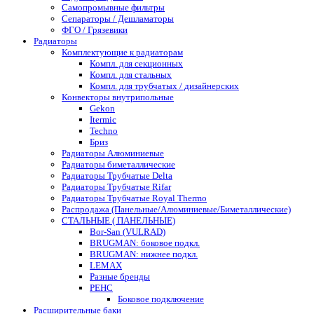
Самопромывные фильтры
Сепараторы / Дешламаторы
ФГО / Грязевики
Радиаторы
Комплектующие к радиаторам
Компл. для секционных
Компл. для стальных
Компл. для трубчатых / дизайнерских
Конвекторы внутрипольные
Gekon
Itermic
Techno
Бриз
Радиаторы Алюминиевые
Радиаторы биметаллические
Радиаторы Трубчатые Delta
Радиаторы Трубчатые Rifar
Радиаторы Трубчатые Royal Thermo
Распродажа (Панельные/Алюминиевые/Биметаллические)
СТАЛЬНЫЕ ( ПАНЕЛЬНЫЕ)
Bor-San (VULRAD)
BRUGMAN: боковое подкл.
BRUGMAN: нижнее подкл.
LEMAX
Разные бренды
РЕНС
Боковое подключение
Расширительные баки