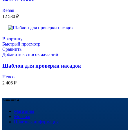
Rehau
12 580
₽
В корзину
Быстрый просмотр
Сравнить
Добавить в список желаний
Шаблон для проверки насадок
Henco
2 406
₽
Клиентам
Магазины
Монтаж
Полезная информация