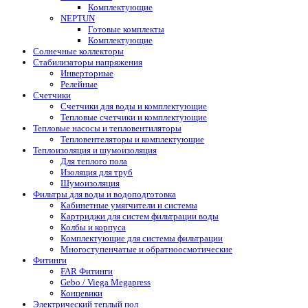
Комплектующие
NEPTUN
Готовые комплекты
Комплектующие
Солнечные коллекторы
Стабилизаторы напряжения
Инверторные
Релейные
Счетчики
Счетчики для воды и комплектующие
Тепловые счетчики и комплектующие
Тепловые насосы и тепловентиляторы
Тепловентеляторы и комплектующие
Теплоизоляция и шумоизоляция
Для теплого пола
Изоляция для труб
Шумоизоляция
Фильтры для воды и водоподготовка
Кабинетные умягчители и системы
Картриджи для систем фильтрации воды
Колбы и корпуса
Комплектующие для системы фильтрации
Многоступенчатые и обратноосмотические
Фитинги
FAR Фитинги
Gebo / Viega Megapress
Концевики
Электрический теплый пол