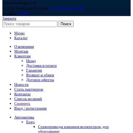
публичной офертой.
© 2026 Теплоплас (Россия).
Все права защищены.
Создано
BOND
Закрыть
Поиск
Меню
Каталог
О компании
Монтаж
Клиентам
Назад
Доставка и оплата
Гарантия
Возврат и обмен
Договор оферты
Новости
Стать партнером
Контакты
Список желаний
Сравнить
Вход / регистрация
Автоматика
Engo
Сервоприводы клапанов коллекторов, доп
оборудвание