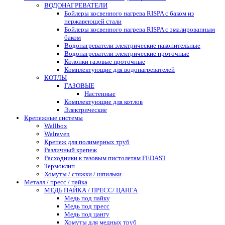
ВОДОНАГРЕВАТЕЛИ
Бойлеры косвенного нагрева RISPA с баком из
нержавеющей стали
Бойлеры косвенного нагрева RISPA с эмалированным
баком
Водонагреватели электрические накопительные
Водонагреватели электрические проточные
Колонки газовые проточные
Комплектующие для водонагревателей
КОТЛЫ
ГАЗОВЫЕ
Настенные
Комплектующие для котлов
Электрические
Крепежные системы
Wallbox
Walraven
Крепеж для полимерных труб
Различный крепеж
Расходники к газовым пистолетам FEDAST
Термоклип
Хомуты / стяжки / шпильки
Металл / пресс / пайка
МЕДЬ ПАЙКА / ПРЕСС/ ЦАНГА
Медь под пайку
Медь под пресс
Медь под цангу
Хомуты для медных труб