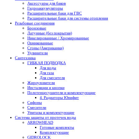
Аксессуары для баков
Гидроаккумуляторы
Расширительные баки для ГВС
Расширительные баки для системы отопления
Резьбовые соединения
Бронзовые
Латунные (без покрытия)
Никелированные / Хромированные
Оцинкованные
Сгоны (Американки)
Удлинители
Сантехника
ГИБКАЯ ПОДВОДКА
Для воды
Для газа
Для смесителя
Жироуловители
Инсталяции и кнопки
Полотенцесушители и комплектующие
4. Радиаторы Юнифит
Сифоны
Смесители
Унитазы и комплектующие
Система защиты от протечек воды
ARROWHEAD
Готовые комплекты
Комплектующие
GIDROLOCK