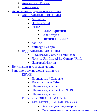
Автоматика: Разное
Термостаты
Аксиальные и радиальные системы
АКСИАЛЬНЫЕ СИСТЕМЫ
Arrowhead
Hoobs / Stout
REHAU
-REHAU фитинги
Rehau труба
Фитинги THERM S
Sanline
Varmega / Gappo
РАДИАЛЬНЫЕ СИСТЕМЫ
PPSU/PUSH Comap / Frankische
Латунь Uni-fitt / APE / Comap / Riifo
Цанговый фитинг
Вентиляция и комплектующие
Запорно-регулирующая арматура
КРАНЫ
Дренажные / Садовые
Установочные / Мини
Шаровые для воды
Шаровые для воды OVENTROP
Шаровые для газа
РЕГУЛИРУЮЩАЯ АРМАТУРА
АРМАТУРА ДЛЯ РАДИАТОРОВ
Вентили для радиаторов
Узлы нижнего подключения радиаторов