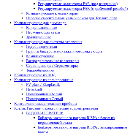
Регулируемые коллекторы FAR (под концевики)
Регулируемые коллекторы FAR (с дюймовой резьбой)
Комплектующие к коллекторам
Насосно смесительные узлы и боксы для Теплого пола
Комплектующие для дымохода
Конденсационные
Нержавеющая сталь
Традиционные
Комплектующие для системы отопления
Гидроразделители
Группы быстрого монтажа и комплектующие
Комплектующие
Распределительные коллекторы
Сервоприводы / Сервомоторы
Теплообменники
Комплектующие из ПНД
Комплектующие из полипропилена
FV-plast / Ekoplastik
Heisskraft
Полипропилен Белый
Полипропилен Серый
Контрольно-измерительные приборы
Котлы. Газовые и электрические водонагреватели
ВОДОНАГРЕВАТЕЛИ
Бойлеры косвенного нагрева RISPA с баком из
нержавеющей стали
Бойлеры косвенного нагрева RISPA с эмалированным
баком