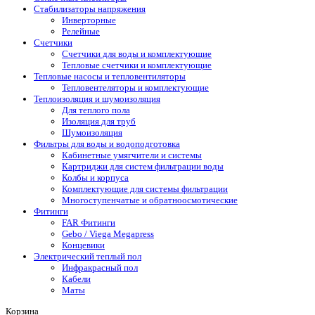
Стабилизаторы напряжения
Инверторные
Релейные
Счетчики
Счетчики для воды и комплектующие
Тепловые счетчики и комплектующие
Тепловые насосы и тепловентиляторы
Тепловентеляторы и комплектующие
Теплоизоляция и шумоизоляция
Для теплого пола
Изоляция для труб
Шумоизоляция
Фильтры для воды и водоподготовка
Кабинетные умягчители и системы
Картриджи для систем фильтрации воды
Колбы и корпуса
Комплектующие для системы фильтрации
Многоступенчатые и обратноосмотические
Фитинги
FAR Фитинги
Gebo / Viega Megapress
Концевики
Электрический теплый пол
Инфракрасный пол
Кабели
Маты
Корзина