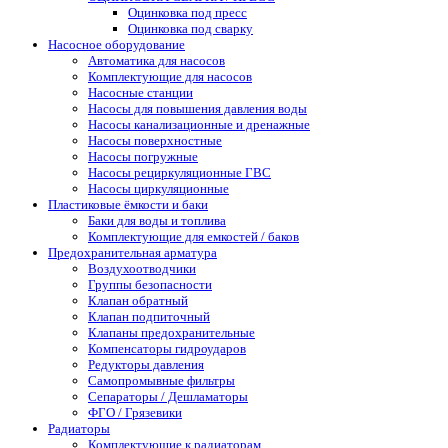
Оцинковка под пресс
Оцинковка под сварку
Насосное оборудование
Автоматика для насосов
Комплектующие для насосов
Насосные станции
Насосы для повышения давления воды
Насосы канализационные и дренажные
Насосы поверхностные
Насосы погружные
Насосы рециркуляционные ГВС
Насосы циркуляционные
Пластиковые ёмкости и баки
Баки для воды и топлива
Комплектующие для емкостей / баков
Предохранительная арматура
Воздухоотводчики
Группы безопасности
Клапан обратный
Клапан подпиточный
Клапаны предохранительные
Компенсаторы гидроударов
Редукторы давления
Самопромывные фильтры
Сепараторы / Дешламаторы
ФГО / Грязевики
Радиаторы
Комплектующие к радиаторам