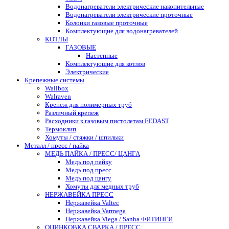
Водонагреватели электрические накопительные
Водонагреватели электрические проточные
Колонки газовые проточные
Комплектующие для водонагревателей
КОТЛЫ
ГАЗОВЫЕ
Настенные
Комплектующие для котлов
Электрические
Крепежные системы
Wallbox
Walraven
Крепеж для полимерных труб
Различный крепеж
Расходники к газовым пистолетам FEDAST
Термоклип
Хомуты / стяжки / шпильки
Металл / пресс / пайка
МЕДЬ ПАЙКА / ПРЕСС/ ЦАНГА
Медь под пайку
Медь под пресс
Медь под цангу
Хомуты для медных труб
НЕРЖАВЕЙКА ПРЕСС
Нержавейка Valtec
Нержавейка Varmega
Нержавейка Viega / Sanha ФИТИНГИ
ОЦИНКОВКА СВАРКА / ПРЕСС