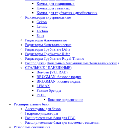
Компл. для секционных
Компл. для стальных
Компл. для трубчатых / дизайнерских
Конвекторы внутрипольные
Gekon
Itermic
Techno
Бриз
Радиаторы Алюминиевые
Радиаторы биметаллические
Радиаторы Трубчатые Delta
Радиаторы Трубчатые Rifar
Радиаторы Трубчатые Royal Thermo
Распродажа (Панельные/Алюминиевые/Биметаллические)
СТАЛЬНЫЕ ( ПАНЕЛЬНЫЕ)
Bor-San (VULRAD)
BRUGMAN: боковое подкл.
BRUGMAN: нижнее подкл.
LEMAX
Разные бренды
РЕНС
Боковое подключение
Расширительные баки
Аксессуары для баков
Гидроаккумуляторы
Расширительные баки для ГВС
Расширительные баки для системы отопления
Резьбовые соединения