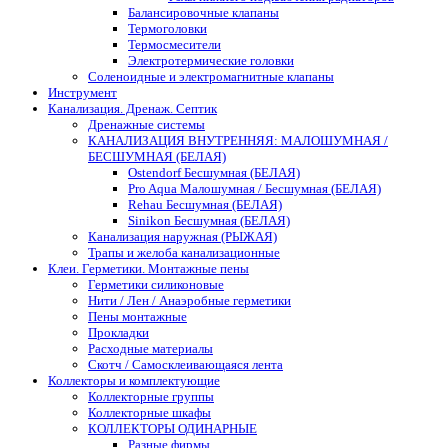
Балансировочные клапаны
Термоголовки
Термосмесители
Электротермические головки
Соленоидные и электромагнитные клапаны
Инструмент
Канализация. Дренаж. Септик
Дренажные системы
КАНАЛИЗАЦИЯ ВНУТРЕННЯЯ: МАЛОШУМНАЯ /
БЕСШУМНАЯ (БЕЛАЯ)
Ostendorf Бесшумная (БЕЛАЯ)
Pro Aqua Малошумная / Бесшумная (БЕЛАЯ)
Rehau Бесшумная (БЕЛАЯ)
Sinikon Бесшумная (БЕЛАЯ)
Канализация наружная (РЫЖАЯ)
Трапы и желоба канализационные
Клеи. Герметики. Монтажные пены
Герметики силиконовые
Нити / Лен / Анаэробные герметики
Пены монтажные
Прокладки
Расходные материалы
Скотч / Самосклеивающаяся лента
Коллекторы и комплектующие
Коллекторные группы
Коллекторные шкафы
КОЛЛЕКТОРЫ ОДИНАРНЫЕ
Разные фирмы