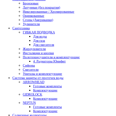
Бронзовые
Латунные (без покрытия)
Никелированные / Хромированные
Оцинкованные
Сгоны (Американки)
Удлинители
Сантехника
ГИБКАЯ ПОДВОДКА
Для воды
Для газа
Для смесителя
Жироуловители
Инсталяции и кнопки
Полотенцесушители и комплектующие
4. Радиаторы Юнифит
Сифоны
Смесители
Унитазы и комплектующие
Система защиты от протечек воды
ARROWHEAD
Готовые комплекты
Комплектующие
GIDROLOCK
Комплектующие
NEPTUN
Готовые комплекты
Комплектующие
Солнечные коллекторы