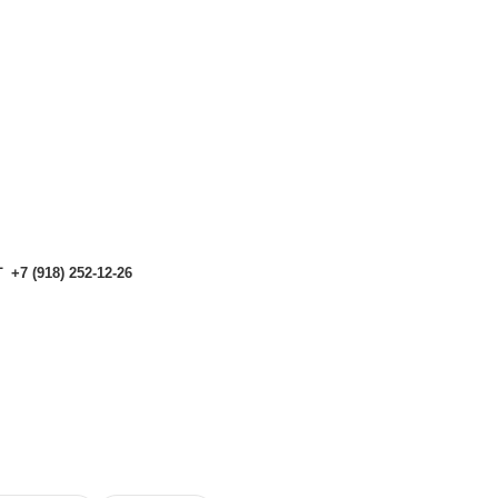
аталоге могут отличаться от актуальных.
Чтобы получить п
аталоге могут отличаться от актуальных.
Чтобы получить п
+7 (918) 252-12-26