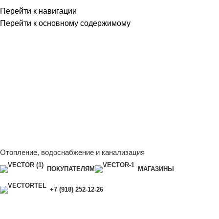
Перейти к навигации
Перейти к основному содержимому
Сейчас мы дорабатываем сайт, поэтому некоторые цены в
каталоге могут отличаться от актуальных.
Чтобы получить
полную и актуальную информацию, свяжитесь с нашим
менеджером - Алена +7 (918) 252-12-26
Сейчас мы дорабатываем сайт, поэтому некоторые цены в
каталоге могут отличаться от актуальных.
Чтобы получить
полную и актуальную информацию, свяжитесь с нашим
менеджером - Алена +7 (918) 252-12-26
Отопление, водоснабжение и канализация
ПОКУПАТЕЛЯМ
МАГАЗИНЫ
+7 (918) 252-12-26