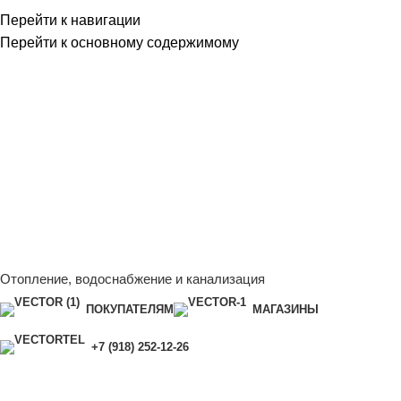
Перейти к навигации
Перейти к основному содержимому
Сейчас мы дорабатываем сайт, поэтому некоторые цены в
каталоге могут отличаться от актуальных.
Чтобы получить
полную и актуальную информацию, свяжитесь с нашим
менеджером - Алена +7 (918) 252-12-26
Сейчас мы дорабатываем сайт, поэтому некоторые цены в
каталоге могут отличаться от актуальных.
Чтобы получить
полную и актуальную информацию, свяжитесь с нашим
менеджером - Алена +7 (918) 252-12-26
Отопление, водоснабжение и канализация
ПОКУПАТЕЛЯМ
МАГАЗИНЫ
+7 (918) 252-12-26