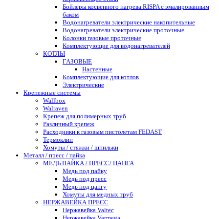
Бойлеры косвенного нагрева RISPA с эмалированным
баком
Водонагреватели электрические накопительные
Водонагреватели электрические проточные
Колонки газовые проточные
Комплектующие для водонагревателей
КОТЛЫ
ГАЗОВЫЕ
Настенные
Комплектующие для котлов
Электрические
Крепежные системы
Wallbox
Walraven
Крепеж для полимерных труб
Различный крепеж
Расходники к газовым пистолетам FEDAST
Термоклип
Хомуты / стяжки / шпильки
Металл / пресс / пайка
МЕДЬ ПАЙКА / ПРЕСС/ ЦАНГА
Медь под пайку
Медь под пресс
Медь под цангу
Хомуты для медных труб
НЕРЖАВЕЙКА ПРЕСС
Нержавейка Valtec
Нержавейка Varmega