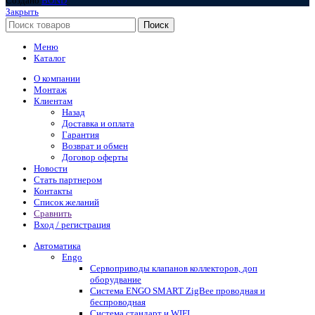
Создано
BOND
Закрыть
Поиск
Меню
Каталог
О компании
Монтаж
Клиентам
Назад
Доставка и оплата
Гарантия
Возврат и обмен
Договор оферты
Новости
Стать партнером
Контакты
Список желаний
Сравнить
Вход / регистрация
Автоматика
Engo
Сервоприводы клапанов коллекторов, доп
оборудвание
Система ENGO SMART ZigBee проводная и
беспроводная
Система стандарт и WIFI