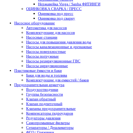
Нержавейка Viega / Sanha ФИТИНГИ
ОЦИНКОВКА СВАРКА / ПРЕСС
Оцинковка под пресс
Оцинковка под сварку
Насосное оборудование
Автоматика для насосов
Комплектующие для насосов
Насосные станции
Насосы для повышения давления воды
Насосы канализационные и дренажные
Насосы поверхностные
Насосы погружные
Насосы рециркуляционные ГВС
Насосы циркуляционные
Пластиковые ёмкости и баки
Баки для воды и топлива
Комплектующие для емкостей / баков
Предохранительная арматура
Воздухоотводчики
Группы безопасности
Клапан обратный
Клапан подпиточный
Клапаны предохранительные
Компенсаторы гидроударов
Редукторы давления
Самопромывные фильтры
Сепараторы / Дешламаторы
ФГО / Грязевики