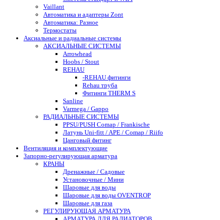
Vaillant
Автоматика и адаптеры Zont
Автоматика: Разное
Термостаты
Аксиальные и радиальные системы
АКСИАЛЬНЫЕ СИСТЕМЫ
Arrowhead
Hoobs / Stout
REHAU
-REHAU фитинги
Rehau труба
Фитинги THERM S
Sanline
Varmega / Gappo
РАДИАЛЬНЫЕ СИСТЕМЫ
PPSU/PUSH Comap / Frankische
Латунь Uni-fitt / APE / Comap / Riifo
Цанговый фитинг
Вентиляция и комплектующие
Запорно-регулирующая арматура
КРАНЫ
Дренажные / Садовые
Установочные / Мини
Шаровые для воды
Шаровые для воды OVENTROP
Шаровые для газа
РЕГУЛИРУЮЩАЯ АРМАТУРА
АРМАТУРА ДЛЯ РАДИАТОРОВ