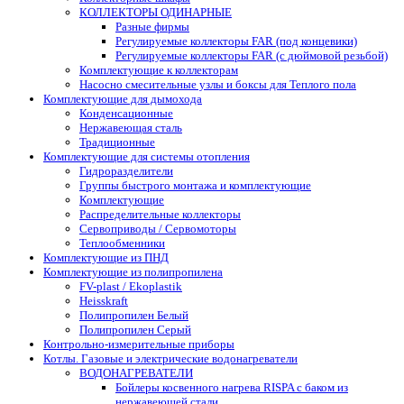
КОЛЛЕКТОРЫ ОДИНАРНЫЕ
Разные фирмы
Регулируемые коллекторы FAR (под концевики)
Регулируемые коллекторы FAR (с дюймовой резьбой)
Комплектующие к коллекторам
Насосно смесительные узлы и боксы для Теплого пола
Комплектующие для дымохода
Конденсационные
Нержавеющая сталь
Традиционные
Комплектующие для системы отопления
Гидроразделители
Группы быстрого монтажа и комплектующие
Комплектующие
Распределительные коллекторы
Сервоприводы / Сервомоторы
Теплообменники
Комплектующие из ПНД
Комплектующие из полипропилена
FV-plast / Ekoplastik
Heisskraft
Полипропилен Белый
Полипропилен Серый
Контрольно-измерительные приборы
Котлы. Газовые и электрические водонагреватели
ВОДОНАГРЕВАТЕЛИ
Бойлеры косвенного нагрева RISPA с баком из
нержавеющей стали