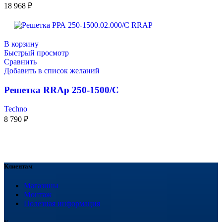
18 968
₽
В корзину
Быстрый просмотр
Сравнить
Добавить в список желаний
Решетка RRAp 250-1500/С
Techno
8 790
₽
Клиентам
Магазины
Монтаж
Полезная информация