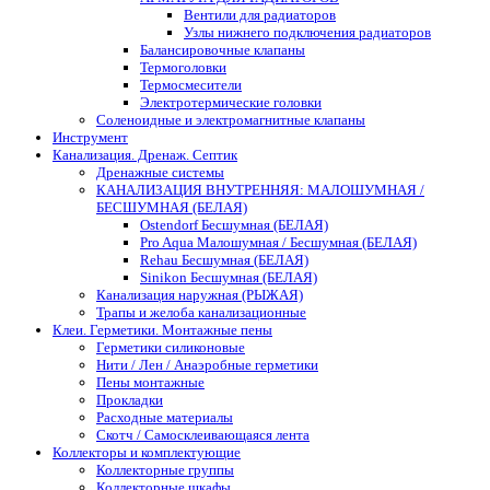
Вентили для радиаторов
Узлы нижнего подключения радиаторов
Балансировочные клапаны
Термоголовки
Термосмесители
Электротермические головки
Соленоидные и электромагнитные клапаны
Инструмент
Канализация. Дренаж. Септик
Дренажные системы
КАНАЛИЗАЦИЯ ВНУТРЕННЯЯ: МАЛОШУМНАЯ /
БЕСШУМНАЯ (БЕЛАЯ)
Ostendorf Бесшумная (БЕЛАЯ)
Pro Aqua Малошумная / Бесшумная (БЕЛАЯ)
Rehau Бесшумная (БЕЛАЯ)
Sinikon Бесшумная (БЕЛАЯ)
Канализация наружная (РЫЖАЯ)
Трапы и желоба канализационные
Клеи. Герметики. Монтажные пены
Герметики силиконовые
Нити / Лен / Анаэробные герметики
Пены монтажные
Прокладки
Расходные материалы
Скотч / Самосклеивающаяся лента
Коллекторы и комплектующие
Коллекторные группы
Коллекторные шкафы