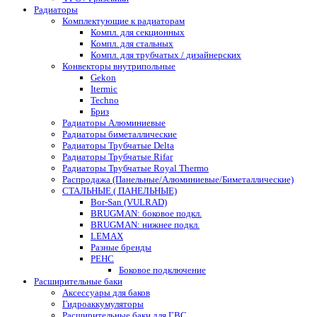
Радиаторы
Комплектующие к радиаторам
Компл. для секционных
Компл. для стальных
Компл. для трубчатых / дизайнерских
Конвекторы внутрипольные
Gekon
Itermic
Techno
Бриз
Радиаторы Алюминиевые
Радиаторы биметаллические
Радиаторы Трубчатые Delta
Радиаторы Трубчатые Rifar
Радиаторы Трубчатые Royal Thermo
Распродажа (Панельные/Алюминиевые/Биметаллические)
СТАЛЬНЫЕ ( ПАНЕЛЬНЫЕ)
Bor-San (VULRAD)
BRUGMAN: боковое подкл.
BRUGMAN: нижнее подкл.
LEMAX
Разные бренды
РЕНС
Боковое подключение
Расширительные баки
Аксессуары для баков
Гидроаккумуляторы
Расширительные баки для ГВС