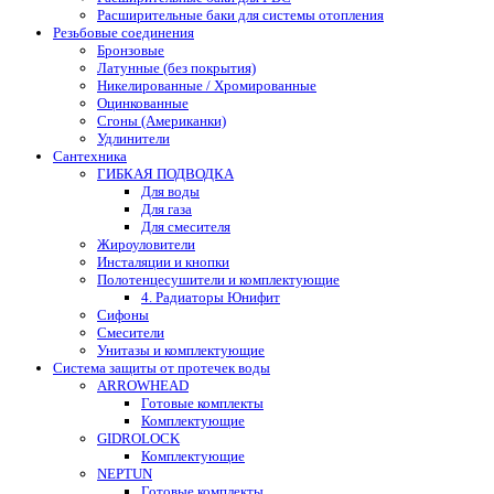
Расширительные баки для системы отопления
Резьбовые соединения
Бронзовые
Латунные (без покрытия)
Никелированные / Хромированные
Оцинкованные
Сгоны (Американки)
Удлинители
Сантехника
ГИБКАЯ ПОДВОДКА
Для воды
Для газа
Для смесителя
Жироуловители
Инсталяции и кнопки
Полотенцесушители и комплектующие
4. Радиаторы Юнифит
Сифоны
Смесители
Унитазы и комплектующие
Система защиты от протечек воды
ARROWHEAD
Готовые комплекты
Комплектующие
GIDROLOCK
Комплектующие
NEPTUN
Готовые комплекты