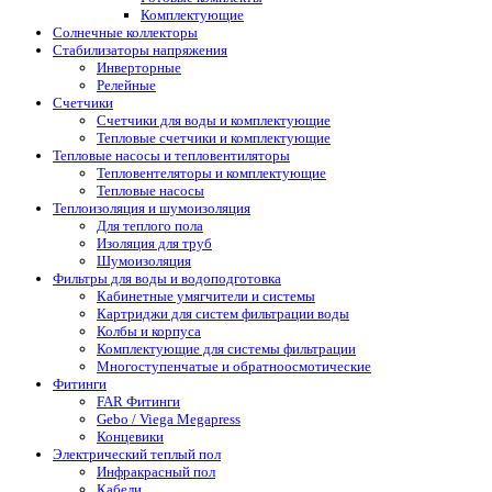
Комплектующие
Солнечные коллекторы
Стабилизаторы напряжения
Инверторные
Релейные
Счетчики
Счетчики для воды и комплектующие
Тепловые счетчики и комплектующие
Тепловые насосы и тепловентиляторы
Тепловентеляторы и комплектующие
Тепловые насосы
Теплоизоляция и шумоизоляция
Для теплого пола
Изоляция для труб
Шумоизоляция
Фильтры для воды и водоподготовка
Кабинетные умягчители и системы
Картриджи для систем фильтрации воды
Колбы и корпуса
Комплектующие для системы фильтрации
Многоступенчатые и обратноосмотические
Фитинги
FAR Фитинги
Gebo / Viega Megapress
Концевики
Электрический теплый пол
Инфракрасный пол
Кабели