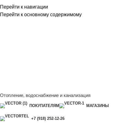
Перейти к навигации
Перейти к основному содержимому
Сейчас мы дорабатываем сайт, поэтому некоторые цены в
каталоге могут отличаться от актуальных.
Чтобы получить
полную и актуальную информацию, свяжитесь с нашим
менеджером - Алена +7 (918) 252-12-26
Сейчас мы дорабатываем сайт, поэтому некоторые цены в
каталоге могут отличаться от актуальных.
Чтобы получить
полную и актуальную информацию, свяжитесь с нашим
менеджером - Алена +7 (918) 252-12-26
Отопление, водоснабжение и канализация
ПОКУПАТЕЛЯМ
МАГАЗИНЫ
+7 (918) 252-12-26