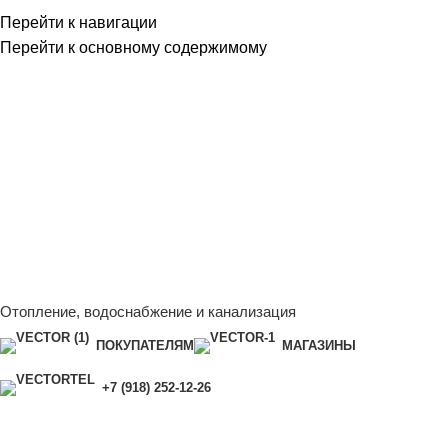
Перейти к навигации
Перейти к основному содержимому
Сейчас мы дорабатываем сайт, поэтому некоторые цены в
каталоге могут отличаться от актуальных.
Чтобы получить
полную и актуальную информацию, свяжитесь с нашим
менеджером - Алена +7 (918) 252-12-26
Сейчас мы дорабатываем сайт, поэтому некоторые цены в
каталоге могут отличаться от актуальных.
Чтобы получить
полную и актуальную информацию, свяжитесь с нашим
менеджером - Алена +7 (918) 252-12-26
Отопление, водоснабжение и канализация
ПОКУПАТЕЛЯМ
МАГАЗИНЫ
+7 (918) 252-12-26