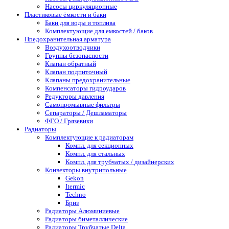
Насосы циркуляционные
Пластиковые ёмкости и баки
Баки для воды и топлива
Комплектующие для емкостей / баков
Предохранительная арматура
Воздухоотводчики
Группы безопасности
Клапан обратный
Клапан подпиточный
Клапаны предохранительные
Компенсаторы гидроударов
Редукторы давления
Самопромывные фильтры
Сепараторы / Дешламаторы
ФГО / Грязевики
Радиаторы
Комплектующие к радиаторам
Компл. для секционных
Компл. для стальных
Компл. для трубчатых / дизайнерских
Конвекторы внутрипольные
Gekon
Itermic
Techno
Бриз
Радиаторы Алюминиевые
Радиаторы биметаллические
Радиаторы Трубчатые Delta