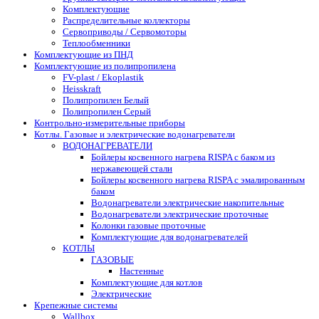
Комплектующие
Распределительные коллекторы
Сервоприводы / Сервомоторы
Теплообменники
Комплектующие из ПНД
Комплектующие из полипропилена
FV-plast / Ekoplastik
Heisskraft
Полипропилен Белый
Полипропилен Серый
Контрольно-измерительные приборы
Котлы. Газовые и электрические водонагреватели
ВОДОНАГРЕВАТЕЛИ
Бойлеры косвенного нагрева RISPA с баком из
нержавеющей стали
Бойлеры косвенного нагрева RISPA с эмалированным
баком
Водонагреватели электрические накопительные
Водонагреватели электрические проточные
Колонки газовые проточные
Комплектующие для водонагревателей
КОТЛЫ
ГАЗОВЫЕ
Настенные
Комплектующие для котлов
Электрические
Крепежные системы
Wallbox