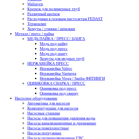
Walraven
Крепеж для полимерных труб
Различный крепеж
Расходники к газовым пистолетам FEDAST
Термоклип
Хомуты / стяжки / шпильки
Металл / пресс / пайка
МЕДЬ ПАЙКА / ПРЕСС/ ЦАНГА
Медь под пайку
Медь под пресс
Медь под цангу
Хомуты для медных труб
НЕРЖАВЕЙКА ПРЕСС
Нержавейка Valtec
Нержавейка Varmega
Нержавейка Viega / Sanha ФИТИНГИ
ОЦИНКОВКА СВАРКА / ПРЕСС
Оцинковка под пресс
Оцинковка под сварку
Насосное оборудование
Автоматика для насосов
Комплектующие для насосов
Насосные станции
Насосы для повышения давления воды
Насосы канализационные и дренажные
Насосы поверхностные
Насосы погружные
Насосы рециркуляционные ГВС