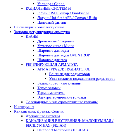
Varmega / Gappo
РАДИАЛЬНЫЕ СИСТЕМЫ
PPSU/PUSH Comap / Frankische
Латунь Uni-fitt / APE / Comap / Riifo
Цанговый фитинг
Вентиляция и комплектующие
Запорно-регулирующая арматура
КРАНЫ
Дренажные / Садовые
Установочные / Мини
Шаровые для воды
Шаровые для воды OVENTROP
Шаровые для газа
РЕГУЛИРУЮЩАЯ АРМАТУРА
АРМАТУРА ДЛЯ РАДИАТОРОВ
Вентили для радиаторов
Узлы нижнего подключения радиаторов
Балансировочные клапаны
Термоголовки
Термосмесители
Электротермические головки
Соленоидные и электромагнитные клапаны
Инструмент
Канализация. Дренаж. Септик
Дренажные системы
КАНАЛИЗАЦИЯ ВНУТРЕННЯЯ: МАЛОШУМНАЯ /
БЕСШУМНАЯ (БЕЛАЯ)
Ostendorf Бесшумная (БЕЛАЯ)