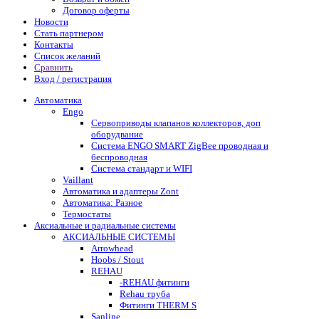
Договор оферты
Новости
Стать партнером
Контакты
Список желаний
Сравнить
Вход / регистрация
Автоматика
Engo
Сервоприводы клапанов коллекторов, доп
оборудвание
Система ENGO SMART ZigBee проводная и
беспроводная
Система стандарт и WIFI
Vaillant
Автоматика и адаптеры Zont
Автоматика: Разное
Термостаты
Аксиальные и радиальные системы
АКСИАЛЬНЫЕ СИСТЕМЫ
Arrowhead
Hoobs / Stout
REHAU
-REHAU фитинги
Rehau труба
Фитинги THERM S
Sanline