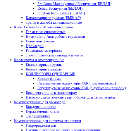
Pro Aqua Малошумная / Бесшумная (БЕЛАЯ)
Rehau Бесшумная (БЕЛАЯ)
Sinikon Бесшумная (БЕЛАЯ)
Канализация наружная (РЫЖАЯ)
Трапы и желоба канализационные
Клеи. Герметики. Монтажные пены
Герметики силиконовые
Нити / Лен / Анаэробные герметики
Пены монтажные
Прокладки
Расходные материалы
Скотч / Самосклеивающаяся лента
Коллекторы и комплектующие
Коллекторные группы
Коллекторные шкафы
КОЛЛЕКТОРЫ ОДИНАРНЫЕ
Разные фирмы
Регулируемые коллекторы FAR (под концевики)
Регулируемые коллекторы FAR (с дюймовой резьбой)
Комплектующие к коллекторам
Насосно смесительные узлы и боксы для Теплого пола
Комплектующие для дымохода
Конденсационные
Нержавеющая сталь
Традиционные
Комплектующие для системы отопления
Гидроразделители
Группы быстрого монтажа и комплектующие