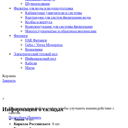
Шумоизоляция
Фильтры для воды и водоподготовка
Кабинетные умягчители и системы
Картриджи для систем фильтрации воды
Колбы и корпуса
Комплектующие для системы фильтрации
Многоступенчатые и обратноосмотические
Фитинги
FAR Фитинги
Gebo / Viega Megapress
Концевики
Электрический теплый пол
Инфракрасный пол
Кабели
Маты
Корзина
Закрыть
×
Информация о складах
Мы используем файлы cookie, чтобы улучшить взаимодействие с
сайтом.
Подробнее
Принять
Анапа
: 0 шт.
Кирилла Россинского
: 0 шт.