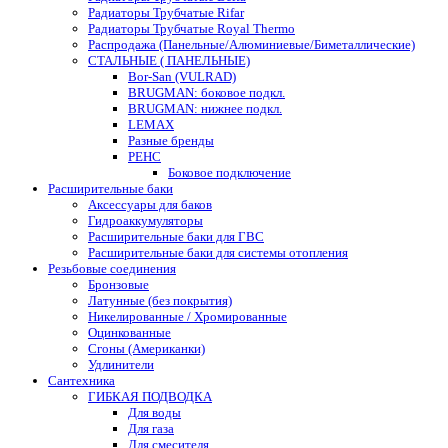
Радиаторы Трубчатые Rifar
Радиаторы Трубчатые Royal Thermo
Распродажа (Панельные/Алюминиевые/Биметаллические)
СТАЛЬНЫЕ ( ПАНЕЛЬНЫЕ)
Bor-San (VULRAD)
BRUGMAN: боковое подкл.
BRUGMAN: нижнее подкл.
LEMAX
Разные бренды
РЕНС
Боковое подключение
Расширительные баки
Аксессуары для баков
Гидроаккумуляторы
Расширительные баки для ГВС
Расширительные баки для системы отопления
Резьбовые соединения
Бронзовые
Латунные (без покрытия)
Никелированные / Хромированные
Оцинкованные
Сгоны (Американки)
Удлинители
Сантехника
ГИБКАЯ ПОДВОДКА
Для воды
Для газа
Для смесителя