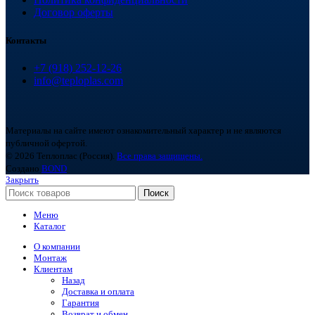
Договор оферты
Контакты
+7 (918) 252-12-26
info@teploplas.com
Материалы на сайте имеют ознакомительный характер и не являются
публичной офертой.
© 2026 Теплоплас (Россия).
Все права защищены.
Создано
BOND
Закрыть
Поиск
Меню
Каталог
О компании
Монтаж
Клиентам
Назад
Доставка и оплата
Гарантия
Возврат и обмен