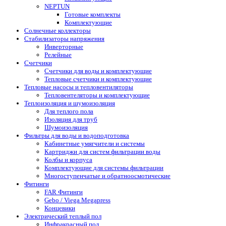
NEPTUN
Готовые комплекты
Комплектующие
Солнечные коллекторы
Стабилизаторы напряжения
Инверторные
Релейные
Счетчики
Счетчики для воды и комплектующие
Тепловые счетчики и комплектующие
Тепловые насосы и тепловентиляторы
Тепловентеляторы и комплектующие
Теплоизоляция и шумоизоляция
Для теплого пола
Изоляция для труб
Шумоизоляция
Фильтры для воды и водоподготовка
Кабинетные умягчители и системы
Картриджи для систем фильтрации воды
Колбы и корпуса
Комплектующие для системы фильтрации
Многоступенчатые и обратноосмотические
Фитинги
FAR Фитинги
Gebo / Viega Megapress
Концевики
Электрический теплый пол
Инфракрасный пол