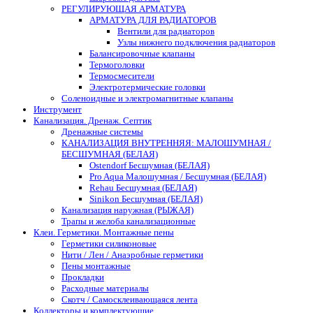
РЕГУЛИРУЮЩАЯ АРМАТУРА
АРМАТУРА ДЛЯ РАДИАТОРОВ
Вентили для радиаторов
Узлы нижнего подключения радиаторов
Балансировочные клапаны
Термоголовки
Термосмесители
Электротермические головки
Соленоидные и электромагнитные клапаны
Инструмент
Канализация. Дренаж. Септик
Дренажные системы
КАНАЛИЗАЦИЯ ВНУТРЕННЯЯ: МАЛОШУМНАЯ /
БЕСШУМНАЯ (БЕЛАЯ)
Ostendorf Бесшумная (БЕЛАЯ)
Pro Aqua Малошумная / Бесшумная (БЕЛАЯ)
Rehau Бесшумная (БЕЛАЯ)
Sinikon Бесшумная (БЕЛАЯ)
Канализация наружная (РЫЖАЯ)
Трапы и желоба канализационные
Клеи. Герметики. Монтажные пены
Герметики силиконовые
Нити / Лен / Анаэробные герметики
Пены монтажные
Прокладки
Расходные материалы
Скотч / Самосклеивающаяся лента
Коллекторы и комплектующие