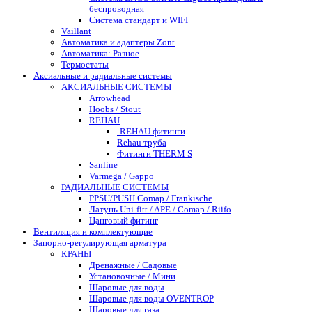
беспроводная
Система стандарт и WIFI
Vaillant
Автоматика и адаптеры Zont
Автоматика: Разное
Термостаты
Аксиальные и радиальные системы
АКСИАЛЬНЫЕ СИСТЕМЫ
Arrowhead
Hoobs / Stout
REHAU
-REHAU фитинги
Rehau труба
Фитинги THERM S
Sanline
Varmega / Gappo
РАДИАЛЬНЫЕ СИСТЕМЫ
PPSU/PUSH Comap / Frankische
Латунь Uni-fitt / APE / Comap / Riifo
Цанговый фитинг
Вентиляция и комплектующие
Запорно-регулирующая арматура
КРАНЫ
Дренажные / Садовые
Установочные / Мини
Шаровые для воды
Шаровые для воды OVENTROP
Шаровые для газа