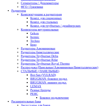
Сепараторы / Дешламаторы
ФГО / Грязевики
Радиаторы
Комплектующие к радиаторам
Компл. для секционных
Компл. для стальных
Компл. для трубчатых / дизайнерских
Конвекторы внутрипольные
Gekon
Itermic
Techno
Бриз
Радиаторы Алюминиевые
Радиаторы биметаллические
Радиаторы Трубчатые Delta
Радиаторы Трубчатые Rifar
Радиаторы Трубчатые Royal Thermo
Распродажа (Панельные/Алюминиевые/Биметаллические)
СТАЛЬНЫЕ ( ПАНЕЛЬНЫЕ)
Bor-San (VULRAD)
BRUGMAN: боковое подкл.
BRUGMAN: нижнее подкл.
LEMAX
Разные бренды
РЕНС
Боковое подключение
Расширительные баки
Аксессуары для баков