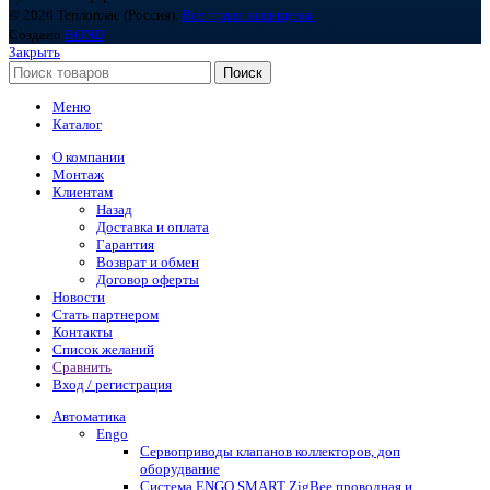
© 2026 Теплоплас (Россия).
Все права защищены.
Создано
BOND
Закрыть
Поиск
Меню
Каталог
О компании
Монтаж
Клиентам
Назад
Доставка и оплата
Гарантия
Возврат и обмен
Договор оферты
Новости
Стать партнером
Контакты
Список желаний
Сравнить
Вход / регистрация
Автоматика
Engo
Сервоприводы клапанов коллекторов, доп
оборудвание
Система ENGO SMART ZigBee проводная и