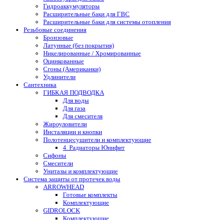
Гидроаккумуляторы
Расширительные баки для ГВС
Расширительные баки для системы отопления
Резьбовые соединения
Бронзовые
Латунные (без покрытия)
Никелированные / Хромированные
Оцинкованные
Сгоны (Американки)
Удлинители
Сантехника
ГИБКАЯ ПОДВОДКА
Для воды
Для газа
Для смесителя
Жироуловители
Инсталяции и кнопки
Полотенцесушители и комплектующие
4. Радиаторы Юнифит
Сифоны
Смесители
Унитазы и комплектующие
Система защиты от протечек воды
ARROWHEAD
Готовые комплекты
Комплектующие
GIDROLOCK
Комплектующие