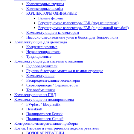
Коллекторные группы
Коллекторные шкафы
КОЛЛЕКТОРЫ ОДИНАРНЫЕ
Разные фирмы
Регулируемые коллекторы FAR (под концевики)
Регулируемые коллекторы FAR (с дюймовой резьбой)
Комплектующие к коллекторам
Насосно смесительные узлы и боксы для Теплого пола
Комплектующие для дымохода
Конденсационные
Нержавеющая сталь
Традиционные
Комплектующие для системы отопления
Гидроразделители
Группы быстрого монтажа и комплектующие
Комплектующие
Распределительные коллекторы
Сервоприводы / Сервомоторы
Теплообменники
Комплектующие из ПНД
Комплектующие из полипропилена
FV-plast / Ekoplastik
Heisskraft
Полипропилен Белый
Полипропилен Серый
Контрольно-измерительные приборы
Котлы. Газовые и электрические водонагреватели
ВОДОНАГРЕВАТЕЛИ