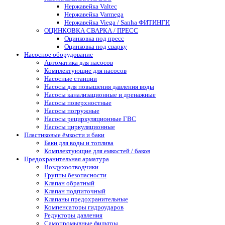
Нержавейка Valtec
Нержавейка Varmega
Нержавейка Viega / Sanha ФИТИНГИ
ОЦИНКОВКА СВАРКА / ПРЕСС
Оцинковка под пресс
Оцинковка под сварку
Насосное оборудование
Автоматика для насосов
Комплектующие для насосов
Насосные станции
Насосы для повышения давления воды
Насосы канализационные и дренажные
Насосы поверхностные
Насосы погружные
Насосы рециркуляционные ГВС
Насосы циркуляционные
Пластиковые ёмкости и баки
Баки для воды и топлива
Комплектующие для емкостей / баков
Предохранительная арматура
Воздухоотводчики
Группы безопасности
Клапан обратный
Клапан подпиточный
Клапаны предохранительные
Компенсаторы гидроударов
Редукторы давления
Самопромывные фильтры