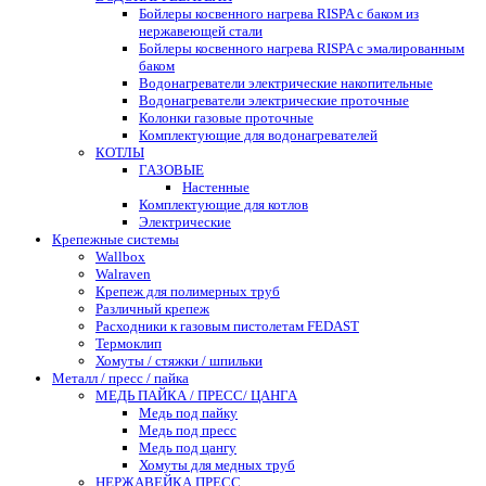
Бойлеры косвенного нагрева RISPA с баком из
нержавеющей стали
Бойлеры косвенного нагрева RISPA с эмалированным
баком
Водонагреватели электрические накопительные
Водонагреватели электрические проточные
Колонки газовые проточные
Комплектующие для водонагревателей
КОТЛЫ
ГАЗОВЫЕ
Настенные
Комплектующие для котлов
Электрические
Крепежные системы
Wallbox
Walraven
Крепеж для полимерных труб
Различный крепеж
Расходники к газовым пистолетам FEDAST
Термоклип
Хомуты / стяжки / шпильки
Металл / пресс / пайка
МЕДЬ ПАЙКА / ПРЕСС/ ЦАНГА
Медь под пайку
Медь под пресс
Медь под цангу
Хомуты для медных труб
НЕРЖАВЕЙКА ПРЕСС