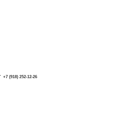
аталоге могут отличаться от актуальных.
Чтобы получить п
аталоге могут отличаться от актуальных.
Чтобы получить п
+7 (918) 252-12-26