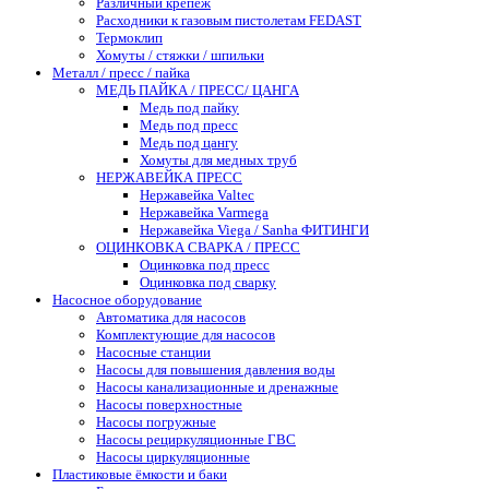
Различный крепеж
Расходники к газовым пистолетам FEDAST
Термоклип
Хомуты / стяжки / шпильки
Металл / пресс / пайка
МЕДЬ ПАЙКА / ПРЕСС/ ЦАНГА
Медь под пайку
Медь под пресс
Медь под цангу
Хомуты для медных труб
НЕРЖАВЕЙКА ПРЕСС
Нержавейка Valtec
Нержавейка Varmega
Нержавейка Viega / Sanha ФИТИНГИ
ОЦИНКОВКА СВАРКА / ПРЕСС
Оцинковка под пресс
Оцинковка под сварку
Насосное оборудование
Автоматика для насосов
Комплектующие для насосов
Насосные станции
Насосы для повышения давления воды
Насосы канализационные и дренажные
Насосы поверхностные
Насосы погружные
Насосы рециркуляционные ГВС
Насосы циркуляционные
Пластиковые ёмкости и баки