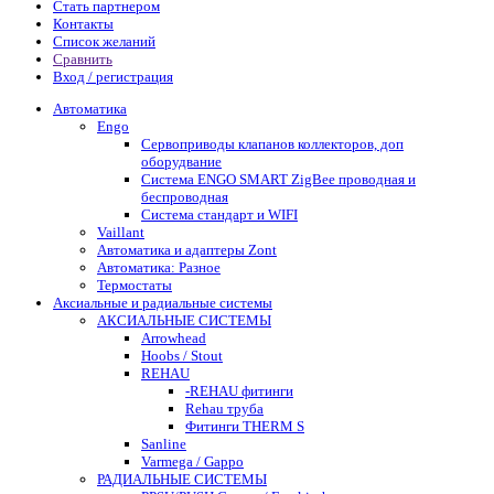
Стать партнером
Контакты
Список желаний
Сравнить
Вход / регистрация
Автоматика
Engo
Сервоприводы клапанов коллекторов, доп
оборудвание
Система ENGO SMART ZigBee проводная и
беспроводная
Система стандарт и WIFI
Vaillant
Автоматика и адаптеры Zont
Автоматика: Разное
Термостаты
Аксиальные и радиальные системы
АКСИАЛЬНЫЕ СИСТЕМЫ
Arrowhead
Hoobs / Stout
REHAU
-REHAU фитинги
Rehau труба
Фитинги THERM S
Sanline
Varmega / Gappo
РАДИАЛЬНЫЕ СИСТЕМЫ