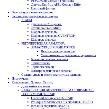
PPSU/PUSH Comap / Frankische
Латунь Uni-fitt / APE / Comap / Riifo
Цанговый фитинг
Вентиляция и комплектующие
Запорно-регулирующая арматура
КРАНЫ
Дренажные / Садовые
Установочные / Мини
Шаровые для воды
Шаровые для воды OVENTROP
Шаровые для газа
РЕГУЛИРУЮЩАЯ АРМАТУРА
АРМАТУРА ДЛЯ РАДИАТОРОВ
Вентили для радиаторов
Узлы нижнего подключения радиаторов
Балансировочные клапаны
Термоголовки
Термосмесители
Электротермические головки
Соленоидные и электромагнитные клапаны
Инструмент
Канализация. Дренаж. Септик
Дренажные системы
КАНАЛИЗАЦИЯ ВНУТРЕННЯЯ: МАЛОШУМНАЯ /
БЕСШУМНАЯ (БЕЛАЯ)
Ostendorf Бесшумная (БЕЛАЯ)
Pro Aqua Малошумная / Бесшумная (БЕЛАЯ)
Rehau Бесшумная (БЕЛАЯ)