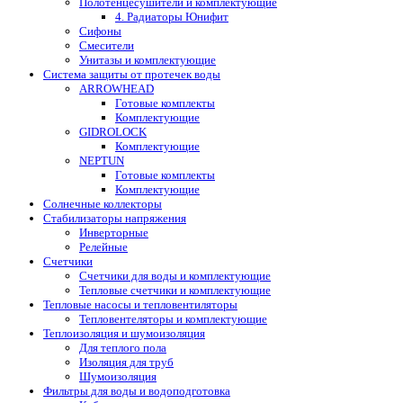
Полотенцесушители и комплектующие
4. Радиаторы Юнифит
Сифоны
Смесители
Унитазы и комплектующие
Система защиты от протечек воды
ARROWHEAD
Готовые комплекты
Комплектующие
GIDROLOCK
Комплектующие
NEPTUN
Готовые комплекты
Комплектующие
Солнечные коллекторы
Стабилизаторы напряжения
Инверторные
Релейные
Счетчики
Счетчики для воды и комплектующие
Тепловые счетчики и комплектующие
Тепловые насосы и тепловентиляторы
Тепловентеляторы и комплектующие
Теплоизоляция и шумоизоляция
Для теплого пола
Изоляция для труб
Шумоизоляция
Фильтры для воды и водоподготовка