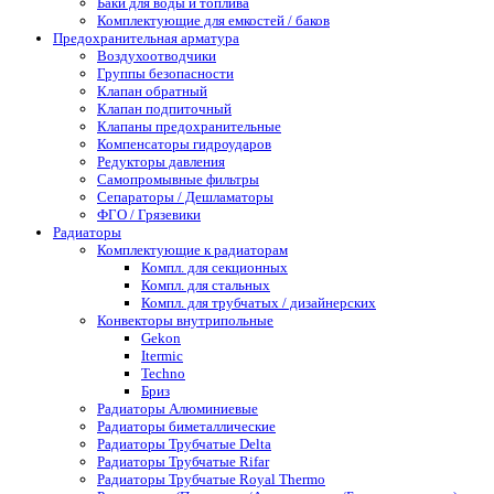
Баки для воды и топлива
Комплектующие для емкостей / баков
Предохранительная арматура
Воздухоотводчики
Группы безопасности
Клапан обратный
Клапан подпиточный
Клапаны предохранительные
Компенсаторы гидроударов
Редукторы давления
Самопромывные фильтры
Сепараторы / Дешламаторы
ФГО / Грязевики
Радиаторы
Комплектующие к радиаторам
Компл. для секционных
Компл. для стальных
Компл. для трубчатых / дизайнерских
Конвекторы внутрипольные
Gekon
Itermic
Techno
Бриз
Радиаторы Алюминиевые
Радиаторы биметаллические
Радиаторы Трубчатые Delta
Радиаторы Трубчатые Rifar
Радиаторы Трубчатые Royal Thermo