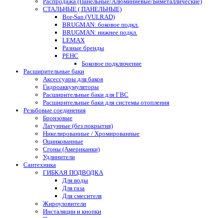
Распродажа (Панельные/Алюминиевые/Биметаллические)
СТАЛЬНЫЕ ( ПАНЕЛЬНЫЕ)
Bor-San (VULRAD)
BRUGMAN: боковое подкл.
BRUGMAN: нижнее подкл.
LEMAX
Разные бренды
РЕНС
Боковое подключение
Расширительные баки
Аксессуары для баков
Гидроаккумуляторы
Расширительные баки для ГВС
Расширительные баки для системы отопления
Резьбовые соединения
Бронзовые
Латунные (без покрытия)
Никелированные / Хромированные
Оцинкованные
Сгоны (Американки)
Удлинители
Сантехника
ГИБКАЯ ПОДВОДКА
Для воды
Для газа
Для смесителя
Жироуловители
Инсталяции и кнопки