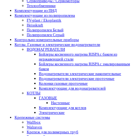
Сервоприводы / Сервомоторы
Теплообменники
Комплектующие из ПНД
Комплектующие из полипропилена
FV-plast / Ekoplastik
Heisskraft
Полипропилен Белый
Полипропилен Серый
Контрольно-измерительные приборы
Котлы. Газовые и электрические водонагреватели
ВОДОНАГРЕВАТЕЛИ
Бойлеры косвенного нагрева RISPA с баком из
нержавеющей стали
Бойлеры косвенного нагрева RISPA с эмалированным
баком
Водонагреватели электрические накопительные
Водонагреватели электрические проточные
Колонки газовые проточные
Комплектующие для водонагревателей
КОТЛЫ
ГАЗОВЫЕ
Настенные
Комплектующие для котлов
Электрические
Крепежные системы
Wallbox
Walraven
Крепеж для полимерных труб