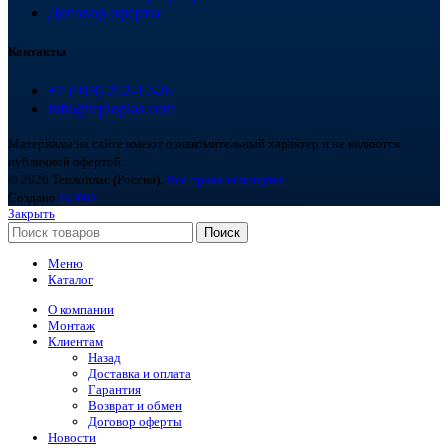
Договор оферты
Контакты
+7 (918) 252-12-26
info@teploplas.com
Материалы на сайте имеют ознакомительный характер и не являются
публичной офертой.
© 2026 Теплоплас (Россия).
Все права защищены.
Создано
BOND
Закрыть
Поиск
Меню
Каталог
О компании
Монтаж
Клиентам
Назад
Доставка и оплата
Гарантия
Возврат и обмен
Договор оферты
Новости