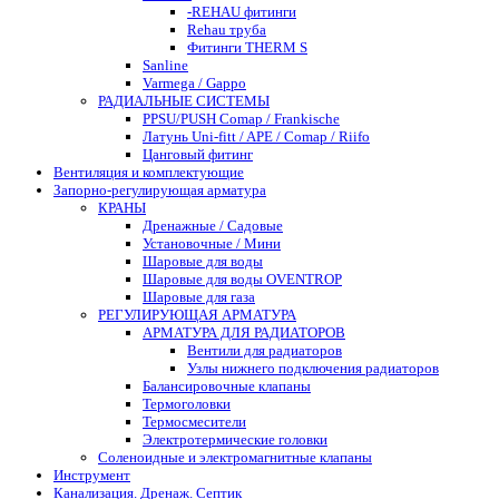
-REHAU фитинги
Rehau труба
Фитинги THERM S
Sanline
Varmega / Gappo
РАДИАЛЬНЫЕ СИСТЕМЫ
PPSU/PUSH Comap / Frankische
Латунь Uni-fitt / APE / Comap / Riifo
Цанговый фитинг
Вентиляция и комплектующие
Запорно-регулирующая арматура
КРАНЫ
Дренажные / Садовые
Установочные / Мини
Шаровые для воды
Шаровые для воды OVENTROP
Шаровые для газа
РЕГУЛИРУЮЩАЯ АРМАТУРА
АРМАТУРА ДЛЯ РАДИАТОРОВ
Вентили для радиаторов
Узлы нижнего подключения радиаторов
Балансировочные клапаны
Термоголовки
Термосмесители
Электротермические головки
Соленоидные и электромагнитные клапаны
Инструмент
Канализация. Дренаж. Септик