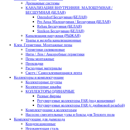
Дренажные системы
КАНАЛИЗАЦИЯ ВНУТРЕННЯЯ: МАЛОШУМНАЯ /
БЕСШУМНАЯ (БЕЛАЯ)
Ostendorf Бесшумная (БЕЛАЯ)
Pro Aqua Малошумная / Бесшумная (БЕЛАЯ)
Rehau Бесшумная (БЕЛАЯ)
Sinikon Бесшумная (БЕЛАЯ)
Канализация наружная (РЫЖАЯ)
Трапы и желоба канализационные
Клеи. Герметики. Монтажные пены
Герметики силиконовые
Нити / Лен / Анаэробные герметики
Пены монтажные
Прокладки
Расходные материалы
Скотч / Самосклеивающаяся лента
Коллекторы и комплектующие
Коллекторные группы
Коллекторные шкафы
КОЛЛЕКТОРЫ ОДИНАРНЫЕ
Разные фирмы
Регулируемые коллекторы FAR (под концевики)
Регулируемые коллекторы FAR (с дюймовой резьбой)
Комплектующие к коллекторам
Насосно смесительные узлы и боксы для Теплого пола
Комплектующие для дымохода
Конденсационные
Нержавеющая сталь