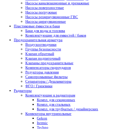
Насосы канализационные и дренажные
Насосы поверхностные
Насосы погружные
Насосы рециркуляционные ГВС
Насосы циркуляционные
Пластиковые ёмкости и баки
Баки для воды и топлива
Комплектующие для емкостей / баков
Предохранительная арматура
Воздухоотводчики
Группы безопасности
Клапан обратный
Клапан подпиточный
Клапаны предохранительные
Компенсаторы гидроударов
Редукторы давления
Самопромывные фильтры
Сепараторы / Дешламаторы
ФГО / Грязевики
Радиаторы
Комплектующие к радиаторам
Компл. для секционных
Компл. для стальных
Компл. для трубчатых / дизайнерских
Конвекторы внутрипольные
Gekon
Itermic
Techno