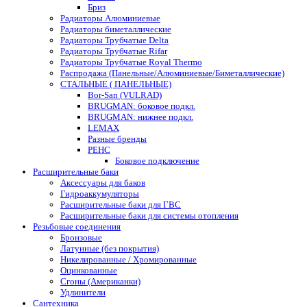
Бриз
Радиаторы Алюминиевые
Радиаторы биметаллические
Радиаторы Трубчатые Delta
Радиаторы Трубчатые Rifar
Радиаторы Трубчатые Royal Thermo
Распродажа (Панельные/Алюминиевые/Биметаллические)
СТАЛЬНЫЕ ( ПАНЕЛЬНЫЕ)
Bor-San (VULRAD)
BRUGMAN: боковое подкл.
BRUGMAN: нижнее подкл.
LEMAX
Разные бренды
РЕНС
Боковое подключение
Расширительные баки
Аксессуары для баков
Гидроаккумуляторы
Расширительные баки для ГВС
Расширительные баки для системы отопления
Резьбовые соединения
Бронзовые
Латунные (без покрытия)
Никелированные / Хромированные
Оцинкованные
Сгоны (Американки)
Удлинители
Сантехника