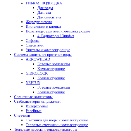
ГИБКАЯ ПОДВОДКА
Для воды
Для газа
Для смесителя
Жироуловители
Инсталяции и кнопки
Полотенцесушители и комплектующие
4. Радиаторы Юнифит
Сифоны
Смесители
Унитазы и комплектующие
Система защиты от протечек воды
ARROWHEAD
Готовые комплекты
Комплектующие
GIDROLOCK
Комплектующие
NEPTUN
Готовые комплекты
Комплектующие
Солнечные коллекторы
Стабилизаторы напряжения
Инверторные
Релейные
Счетчики
Счетчики для воды и комплектующие
Тепловые счетчики и комплектующие
Тепловые насосы и тепловентиляторы