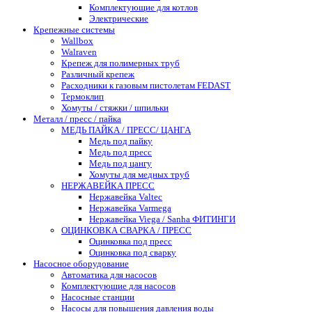
Комплектующие для котлов
Электрические
Крепежные системы
Wallbox
Walraven
Крепеж для полимерных труб
Различный крепеж
Расходники к газовым пистолетам FEDAST
Термоклип
Хомуты / стяжки / шпильки
Металл / пресс / пайка
МЕДЬ ПАЙКА / ПРЕСС/ ЦАНГА
Медь под пайку
Медь под пресс
Медь под цангу
Хомуты для медных труб
НЕРЖАВЕЙКА ПРЕСС
Нержавейка Valtec
Нержавейка Varmega
Нержавейка Viega / Sanha ФИТИНГИ
ОЦИНКОВКА СВАРКА / ПРЕСС
Оцинковка под пресс
Оцинковка под сварку
Насосное оборудование
Автоматика для насосов
Комплектующие для насосов
Насосные станции
Насосы для повышения давления воды