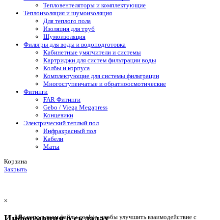
Тепловентеляторы и комплектующие
Теплоизоляция и шумоизоляция
Для теплого пола
Изоляция для труб
Шумоизоляция
Фильтры для воды и водоподготовка
Кабинетные умягчители и системы
Картриджи для систем фильтрации воды
Колбы и корпуса
Комплектующие для системы фильтрации
Многоступенчатые и обратноосмотические
Фитинги
FAR Фитинги
Gebo / Viega Megapress
Концевики
Электрический теплый пол
Инфракрасный пол
Кабели
Маты
Корзина
Закрыть
×
Информация о складах
Мы используем файлы cookie, чтобы улучшить взаимодействие с