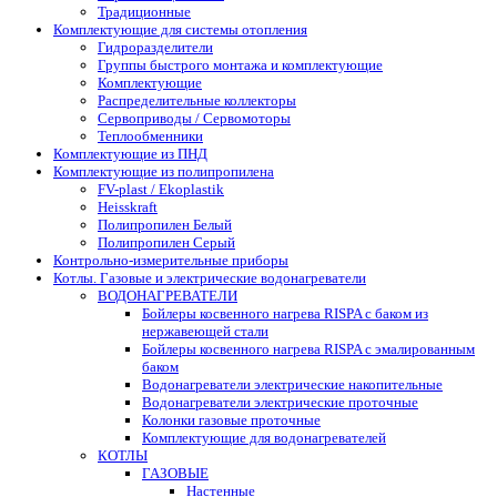
Традиционные
Комплектующие для системы отопления
Гидроразделители
Группы быстрого монтажа и комплектующие
Комплектующие
Распределительные коллекторы
Сервоприводы / Сервомоторы
Теплообменники
Комплектующие из ПНД
Комплектующие из полипропилена
FV-plast / Ekoplastik
Heisskraft
Полипропилен Белый
Полипропилен Серый
Контрольно-измерительные приборы
Котлы. Газовые и электрические водонагреватели
ВОДОНАГРЕВАТЕЛИ
Бойлеры косвенного нагрева RISPA с баком из
нержавеющей стали
Бойлеры косвенного нагрева RISPA с эмалированным
баком
Водонагреватели электрические накопительные
Водонагреватели электрические проточные
Колонки газовые проточные
Комплектующие для водонагревателей
КОТЛЫ
ГАЗОВЫЕ
Настенные