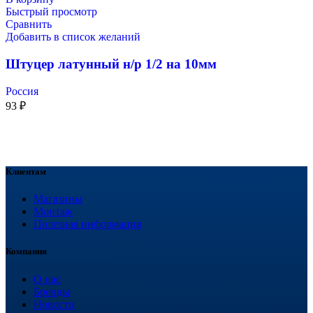
Быстрый просмотр
Сравнить
Добавить в список желаний
Штуцер латунный н/р 1/2 на 10мм
Россия
93
₽
Клиентам
Магазины
Монтаж
Полезная информация
Компания
О нас
Бренды
Новости