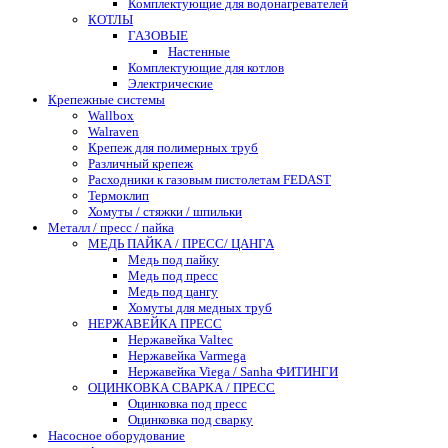
Комплектующие для водонагревателей
КОТЛЫ
ГАЗОВЫЕ
Настенные
Комплектующие для котлов
Электрические
Крепежные системы
Wallbox
Walraven
Крепеж для полимерных труб
Различный крепеж
Расходники к газовым пистолетам FEDAST
Термоклип
Хомуты / стяжки / шпильки
Металл / пресс / пайка
МЕДЬ ПАЙКА / ПРЕСС/ ЦАНГА
Медь под пайку
Медь под пресс
Медь под цангу
Хомуты для медных труб
НЕРЖАВЕЙКА ПРЕСС
Нержавейка Valtec
Нержавейка Varmega
Нержавейка Viega / Sanha ФИТИНГИ
ОЦИНКОВКА СВАРКА / ПРЕСС
Оцинковка под пресс
Оцинковка под сварку
Насосное оборудование