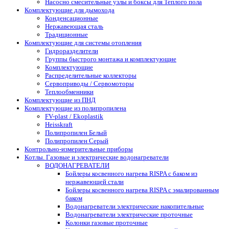
Насосно смесительные узлы и боксы для Теплого пола
Комплектующие для дымохода
Конденсационные
Нержавеющая сталь
Традиционные
Комплектующие для системы отопления
Гидроразделители
Группы быстрого монтажа и комплектующие
Комплектующие
Распределительные коллекторы
Сервоприводы / Сервомоторы
Теплообменники
Комплектующие из ПНД
Комплектующие из полипропилена
FV-plast / Ekoplastik
Heisskraft
Полипропилен Белый
Полипропилен Серый
Контрольно-измерительные приборы
Котлы. Газовые и электрические водонагреватели
ВОДОНАГРЕВАТЕЛИ
Бойлеры косвенного нагрева RISPA с баком из
нержавеющей стали
Бойлеры косвенного нагрева RISPA с эмалированным
баком
Водонагреватели электрические накопительные
Водонагреватели электрические проточные
Колонки газовые проточные