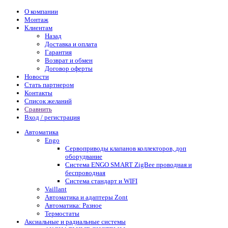
О компании
Монтаж
Клиентам
Назад
Доставка и оплата
Гарантия
Возврат и обмен
Договор оферты
Новости
Стать партнером
Контакты
Список желаний
Сравнить
Вход / регистрация
Автоматика
Engo
Сервоприводы клапанов коллекторов, доп
оборудвание
Система ENGO SMART ZigBee проводная и
беспроводная
Система стандарт и WIFI
Vaillant
Автоматика и адаптеры Zont
Автоматика: Разное
Термостаты
Аксиальные и радиальные системы