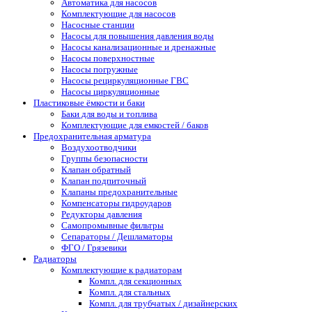
Автоматика для насосов
Комплектующие для насосов
Насосные станции
Насосы для повышения давления воды
Насосы канализационные и дренажные
Насосы поверхностные
Насосы погружные
Насосы рециркуляционные ГВС
Насосы циркуляционные
Пластиковые ёмкости и баки
Баки для воды и топлива
Комплектующие для емкостей / баков
Предохранительная арматура
Воздухоотводчики
Группы безопасности
Клапан обратный
Клапан подпиточный
Клапаны предохранительные
Компенсаторы гидроударов
Редукторы давления
Самопромывные фильтры
Сепараторы / Дешламаторы
ФГО / Грязевики
Радиаторы
Комплектующие к радиаторам
Компл. для секционных
Компл. для стальных
Компл. для трубчатых / дизайнерских