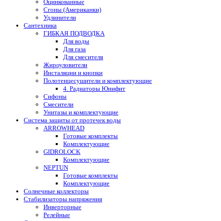
Оцинкованные
Сгоны (Американки)
Удлинители
Сантехника
ГИБКАЯ ПОДВОДКА
Для воды
Для газа
Для смесителя
Жироуловители
Инсталяции и кнопки
Полотенцесушители и комплектующие
4. Радиаторы Юнифит
Сифоны
Смесители
Унитазы и комплектующие
Система защиты от протечек воды
ARROWHEAD
Готовые комплекты
Комплектующие
GIDROLOCK
Комплектующие
NEPTUN
Готовые комплекты
Комплектующие
Солнечные коллекторы
Стабилизаторы напряжения
Инверторные
Релейные