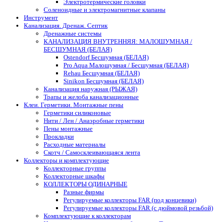
Электротермические головки
Соленоидные и электромагнитные клапаны
Инструмент
Канализация. Дренаж. Септик
Дренажные системы
КАНАЛИЗАЦИЯ ВНУТРЕННЯЯ: МАЛОШУМНАЯ /
БЕСШУМНАЯ (БЕЛАЯ)
Ostendorf Бесшумная (БЕЛАЯ)
Pro Aqua Малошумная / Бесшумная (БЕЛАЯ)
Rehau Бесшумная (БЕЛАЯ)
Sinikon Бесшумная (БЕЛАЯ)
Канализация наружная (РЫЖАЯ)
Трапы и желоба канализационные
Клеи. Герметики. Монтажные пены
Герметики силиконовые
Нити / Лен / Анаэробные герметики
Пены монтажные
Прокладки
Расходные материалы
Скотч / Самосклеивающаяся лента
Коллекторы и комплектующие
Коллекторные группы
Коллекторные шкафы
КОЛЛЕКТОРЫ ОДИНАРНЫЕ
Разные фирмы
Регулируемые коллекторы FAR (под концевики)
Регулируемые коллекторы FAR (с дюймовой резьбой)
Комплектующие к коллекторам