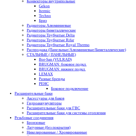
Конвекторы внутрипольные
Gekon
Itermic
Techno
Бриз
Радиаторы Алюминиевые
Радиаторы биметаллические
Радиаторы Трубчатые Delta
Радиаторы Трубчатые Rifar
Радиаторы Трубчатые Royal Thermo
Распродажа (Панельные/Алюминиевые/Биметаллические)
СТАЛЬНЫЕ ( ПАНЕЛЬНЫЕ)
Bor-San (VULRAD)
BRUGMAN: боковое подкл.
BRUGMAN: нижнее подкл.
LEMAX
Разные бренды
РЕНС
Боковое подключение
Расширительные баки
Аксессуары для баков
Гидроаккумуляторы
Расширительные баки для ГВС
Расширительные баки для системы отопления
Резьбовые соединения
Бронзовые
Латунные (без покрытия)
Никелированные / Хромированные