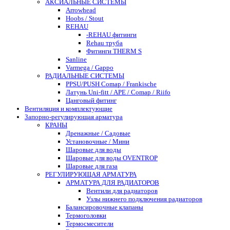
АКСИАЛЬНЫЕ СИСТЕМЫ
Arrowhead
Hoobs / Stout
REHAU
-REHAU фитинги
Rehau труба
Фитинги THERM S
Sanline
Varmega / Gappo
РАДИАЛЬНЫЕ СИСТЕМЫ
PPSU/PUSH Comap / Frankische
Латунь Uni-fitt / APE / Comap / Riifo
Цанговый фитинг
Вентиляция и комплектующие
Запорно-регулирующая арматура
КРАНЫ
Дренажные / Садовые
Установочные / Мини
Шаровые для воды
Шаровые для воды OVENTROP
Шаровые для газа
РЕГУЛИРУЮЩАЯ АРМАТУРА
АРМАТУРА ДЛЯ РАДИАТОРОВ
Вентили для радиаторов
Узлы нижнего подключения радиаторов
Балансировочные клапаны
Термоголовки
Термосмесители