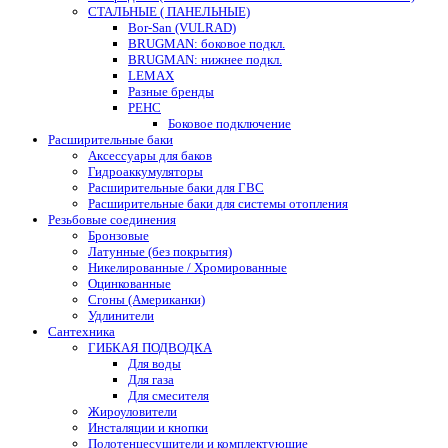
СТАЛЬНЫЕ ( ПАНЕЛЬНЫЕ)
Bor-San (VULRAD)
BRUGMAN: боковое подкл.
BRUGMAN: нижнее подкл.
LEMAX
Разные бренды
РЕНС
Боковое подключение
Расширительные баки
Аксессуары для баков
Гидроаккумуляторы
Расширительные баки для ГВС
Расширительные баки для системы отопления
Резьбовые соединения
Бронзовые
Латунные (без покрытия)
Никелированные / Хромированные
Оцинкованные
Сгоны (Американки)
Удлинители
Сантехника
ГИБКАЯ ПОДВОДКА
Для воды
Для газа
Для смесителя
Жироуловители
Инсталяции и кнопки
Полотенцесушители и комплектующие