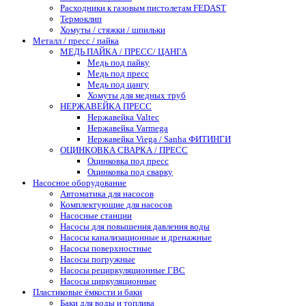
Расходники к газовым пистолетам FEDAST
Термоклип
Хомуты / стяжки / шпильки
Металл / пресс / пайка
МЕДЬ ПАЙКА / ПРЕСС/ ЦАНГА
Медь под пайку
Медь под пресс
Медь под цангу
Хомуты для медных труб
НЕРЖАВЕЙКА ПРЕСС
Нержавейка Valtec
Нержавейка Varmega
Нержавейка Viega / Sanha ФИТИНГИ
ОЦИНКОВКА СВАРКА / ПРЕСС
Оцинковка под пресс
Оцинковка под сварку
Насосное оборудование
Автоматика для насосов
Комплектующие для насосов
Насосные станции
Насосы для повышения давления воды
Насосы канализационные и дренажные
Насосы поверхностные
Насосы погружные
Насосы рециркуляционные ГВС
Насосы циркуляционные
Пластиковые ёмкости и баки
Баки для воды и топлива