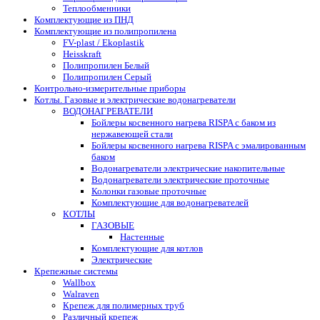
Теплообменники
Комплектующие из ПНД
Комплектующие из полипропилена
FV-plast / Ekoplastik
Heisskraft
Полипропилен Белый
Полипропилен Серый
Контрольно-измерительные приборы
Котлы. Газовые и электрические водонагреватели
ВОДОНАГРЕВАТЕЛИ
Бойлеры косвенного нагрева RISPA с баком из
нержавеющей стали
Бойлеры косвенного нагрева RISPA с эмалированным
баком
Водонагреватели электрические накопительные
Водонагреватели электрические проточные
Колонки газовые проточные
Комплектующие для водонагревателей
КОТЛЫ
ГАЗОВЫЕ
Настенные
Комплектующие для котлов
Электрические
Крепежные системы
Wallbox
Walraven
Крепеж для полимерных труб
Различный крепеж