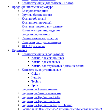
Комплектующие для емкостей / баков
Предохранительная арматура
Воздухоотводчики
Группы безопасности
Клапан обратный
Клапан подпиточный
Клапаны предохранительные
Компенсаторы гидроударов
Редукторы давления
Самопромывные фильтры
Сепараторы / Дешламаторы
ФГО / Грязевики
Радиаторы
Комплектующие к радиаторам
Компл. для секционных
Компл. для стальных
Компл. для трубчатых / дизайнерских
Конвекторы внутрипольные
Gekon
Itermic
Techno
Бриз
Радиаторы Алюминиевые
Радиаторы биметаллические
Радиаторы Трубчатые Delta
Радиаторы Трубчатые Rifar
Радиаторы Трубчатые Royal Thermo
Распродажа (Панельные/Алюминиевые/Биметаллические)