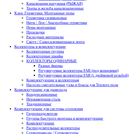
Канализация наружная (РЫЖАЯ)
Трапы и желоба канализационные
Клеи. Герметики. Монтажные пены
Герметики силиконовые
Нити / Лен / Анаэробные герметики
Пены монтажные
Прокладки
Расходные материалы
Скотч / Самосклеивающаяся лента
Коллекторы и комплектующие
Коллекторные группы
Коллекторные шкафы
КОЛЛЕКТОРЫ ОДИНАРНЫЕ
Разные фирмы
Регулируемые коллекторы FAR (под концевики)
Регулируемые коллекторы FAR (с дюймовой резьбой)
Комплектующие к коллекторам
Насосно смесительные узлы и боксы для Теплого пола
Комплектующие для дымохода
Конденсационные
Нержавеющая сталь
Традиционные
Комплектующие для системы отопления
Гидроразделители
Группы быстрого монтажа и комплектующие
Комплектующие
Распределительные коллекторы
Сервоприводы / Сервомоторы