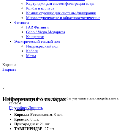
Картриджи для систем фильтрации воды
Колбы и корпуса
Комплектующие для системы фильтрации
Многоступенчатые и обратноосмотические
Фитинги
FAR Фитинги
Gebo / Viega Megapress
Концевики
Электрический теплый пол
Инфракрасный пол
Кабели
Маты
Корзина
Закрыть
×
Информация о складах
Мы используем файлы cookie, чтобы улучшить взаимодействие с
сайтом.
Подробнее
Принять
Анапа
: 6 шт.
Кирилла Россинского
: 0 шт.
Крымск
: 0 шт.
Пригородная
: 21 шт.
ТАВДГИРИДЗЕ
: 27 шт.