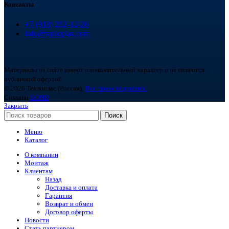
Контакты
+7 (918) 252-12-26
info@teploplas.com
Материалы на сайте имеют ознакомительный характер и не являются
публичной офертой.
© 2026 Теплоплас (Россия).
Все права защищены.
Создано
BOND
Закрыть
Поиск
Меню
Каталог
О компании
Монтаж
Клиентам
Назад
Доставка и оплата
Гарантия
Возврат и обмен
Договор оферты
Новости
Стать партнером