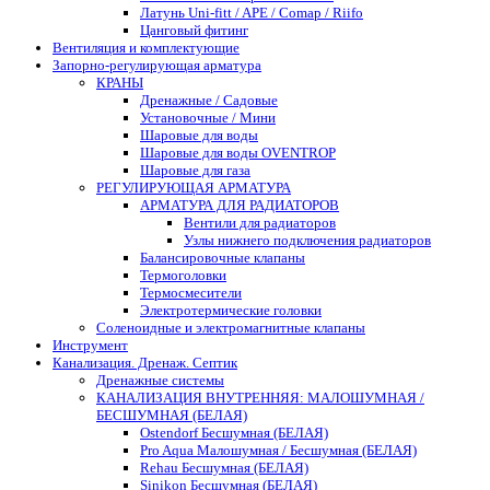
Латунь Uni-fitt / APE / Comap / Riifo
Цанговый фитинг
Вентиляция и комплектующие
Запорно-регулирующая арматура
КРАНЫ
Дренажные / Садовые
Установочные / Мини
Шаровые для воды
Шаровые для воды OVENTROP
Шаровые для газа
РЕГУЛИРУЮЩАЯ АРМАТУРА
АРМАТУРА ДЛЯ РАДИАТОРОВ
Вентили для радиаторов
Узлы нижнего подключения радиаторов
Балансировочные клапаны
Термоголовки
Термосмесители
Электротермические головки
Соленоидные и электромагнитные клапаны
Инструмент
Канализация. Дренаж. Септик
Дренажные системы
КАНАЛИЗАЦИЯ ВНУТРЕННЯЯ: МАЛОШУМНАЯ /
БЕСШУМНАЯ (БЕЛАЯ)
Ostendorf Бесшумная (БЕЛАЯ)
Pro Aqua Малошумная / Бесшумная (БЕЛАЯ)
Rehau Бесшумная (БЕЛАЯ)
Sinikon Бесшумная (БЕЛАЯ)