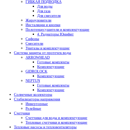
ГИБКАЯ ПОДВОДКА
Для воды
Для газа
Для смесителя
Жироуловители
Инсталяции и кнопки
Полотенцесушители и комплектующие
4. Радиаторы Юнифит
Сифоны
Смесители
Унитазы и комплектующие
Система защиты от протечек воды
ARROWHEAD
Готовые комплекты
Комплектующие
GIDROLOCK
Комплектующие
NEPTUN
Готовые комплекты
Комплектующие
Солнечные коллекторы
Стабилизаторы напряжения
Инверторные
Релейные
Счетчики
Счетчики для воды и комплектующие
Тепловые счетчики и комплектующие
Тепловые насосы и тепловентиляторы