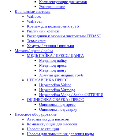
Комплектующие для котлов
Электрические
Крепежные системы
Wallbox
Walraven
Крепеж для полимерных труб
Различный крепеж
Расходники к газовым пистолетам FEDAST
Термоклип
Хомуты / стяжки / шпильки
Металл / пресс / пайка
МЕДЬ ПАЙКА / ПРЕСС/ ЦАНГА
Медь под пайку
Медь под пресс
Медь под цангу
Хомуты для медных труб
НЕРЖАВЕЙКА ПРЕСС
Нержавейка Valtec
Нержавейка Varmega
Нержавейка Viega / Sanha ФИТИНГИ
ОЦИНКОВКА СВАРКА / ПРЕСС
Оцинковка под пресс
Оцинковка под сварку
Насосное оборудование
Автоматика для насосов
Комплектующие для насосов
Насосные станции
Насосы для повышения давления воды