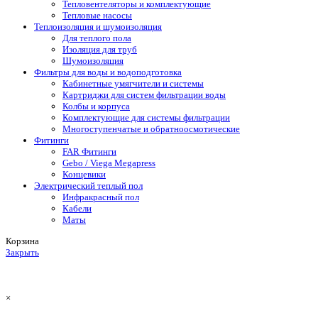
Тепловентеляторы и комплектующие
Тепловые насосы
Теплоизоляция и шумоизоляция
Для теплого пола
Изоляция для труб
Шумоизоляция
Фильтры для воды и водоподготовка
Кабинетные умягчители и системы
Картриджи для систем фильтрации воды
Колбы и корпуса
Комплектующие для системы фильтрации
Многоступенчатые и обратноосмотические
Фитинги
FAR Фитинги
Gebo / Viega Megapress
Концевики
Электрический теплый пол
Инфракрасный пол
Кабели
Маты
Корзина
Закрыть
×