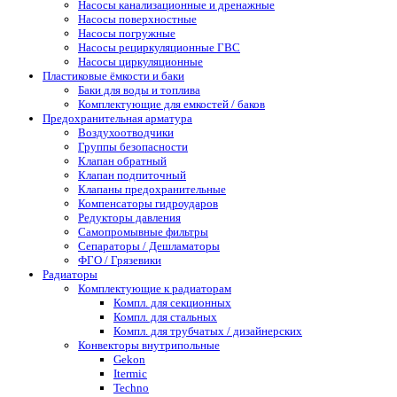
Насосы канализационные и дренажные
Насосы поверхностные
Насосы погружные
Насосы рециркуляционные ГВС
Насосы циркуляционные
Пластиковые ёмкости и баки
Баки для воды и топлива
Комплектующие для емкостей / баков
Предохранительная арматура
Воздухоотводчики
Группы безопасности
Клапан обратный
Клапан подпиточный
Клапаны предохранительные
Компенсаторы гидроударов
Редукторы давления
Самопромывные фильтры
Сепараторы / Дешламаторы
ФГО / Грязевики
Радиаторы
Комплектующие к радиаторам
Компл. для секционных
Компл. для стальных
Компл. для трубчатых / дизайнерских
Конвекторы внутрипольные
Gekon
Itermic
Techno