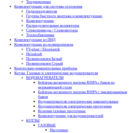
Традиционные
Комплектующие для системы отопления
Гидроразделители
Группы быстрого монтажа и комплектующие
Комплектующие
Распределительные коллекторы
Сервоприводы / Сервомоторы
Теплообменники
Комплектующие из ПНД
Комплектующие из полипропилена
FV-plast / Ekoplastik
Heisskraft
Полипропилен Белый
Полипропилен Серый
Контрольно-измерительные приборы
Котлы. Газовые и электрические водонагреватели
ВОДОНАГРЕВАТЕЛИ
Бойлеры косвенного нагрева RISPA с баком из
нержавеющей стали
Бойлеры косвенного нагрева RISPA с эмалированным
баком
Водонагреватели электрические накопительные
Водонагреватели электрические проточные
Колонки газовые проточные
Комплектующие для водонагревателей
КОТЛЫ
ГАЗОВЫЕ
Настенные