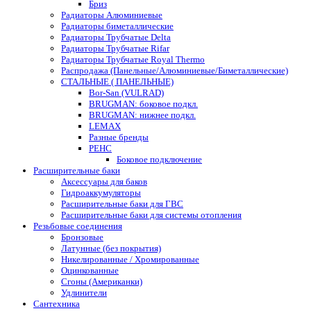
Бриз
Радиаторы Алюминиевые
Радиаторы биметаллические
Радиаторы Трубчатые Delta
Радиаторы Трубчатые Rifar
Радиаторы Трубчатые Royal Thermo
Распродажа (Панельные/Алюминиевые/Биметаллические)
СТАЛЬНЫЕ ( ПАНЕЛЬНЫЕ)
Bor-San (VULRAD)
BRUGMAN: боковое подкл.
BRUGMAN: нижнее подкл.
LEMAX
Разные бренды
РЕНС
Боковое подключение
Расширительные баки
Аксессуары для баков
Гидроаккумуляторы
Расширительные баки для ГВС
Расширительные баки для системы отопления
Резьбовые соединения
Бронзовые
Латунные (без покрытия)
Никелированные / Хромированные
Оцинкованные
Сгоны (Американки)
Удлинители
Сантехника