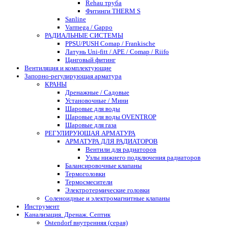
Rehau труба
Фитинги THERM S
Sanline
Varmega / Gappo
РАДИАЛЬНЫЕ СИСТЕМЫ
PPSU/PUSH Comap / Frankische
Латунь Uni-fitt / APE / Comap / Riifo
Цанговый фитинг
Вентиляция и комплектующие
Запорно-регулирующая арматура
КРАНЫ
Дренажные / Садовые
Установочные / Мини
Шаровые для воды
Шаровые для воды OVENTROP
Шаровые для газа
РЕГУЛИРУЮЩАЯ АРМАТУРА
АРМАТУРА ДЛЯ РАДИАТОРОВ
Вентили для радиаторов
Узлы нижнего подключения радиаторов
Балансировочные клапаны
Термоголовки
Термосмесители
Электротермические головки
Соленоидные и электромагнитные клапаны
Инструмент
Канализация. Дренаж. Септик
Ostendorf внутренняя (серая)