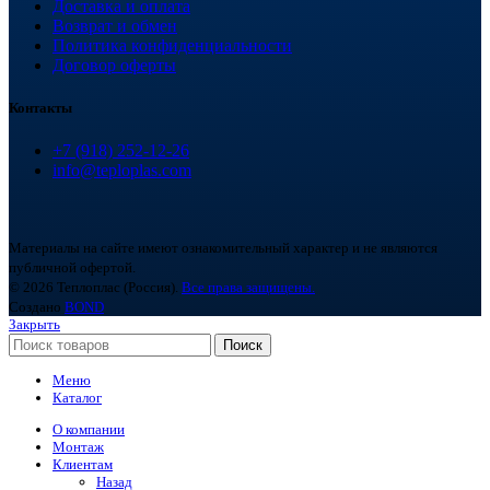
Доставка и оплата
Возврат и обмен
Политика конфиденциальности
Договор оферты
Контакты
+7 (918) 252-12-26
info@teploplas.com
Материалы на сайте имеют ознакомительный характер и не являются
публичной офертой.
© 2026 Теплоплас (Россия).
Все права защищены.
Создано
BOND
Закрыть
Поиск
Меню
Каталог
О компании
Монтаж
Клиентам
Назад