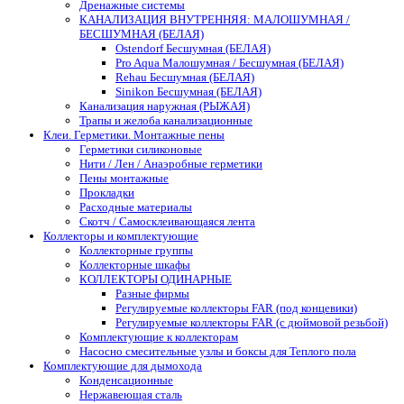
Дренажные системы
КАНАЛИЗАЦИЯ ВНУТРЕННЯЯ: МАЛОШУМНАЯ /
БЕСШУМНАЯ (БЕЛАЯ)
Ostendorf Бесшумная (БЕЛАЯ)
Pro Aqua Малошумная / Бесшумная (БЕЛАЯ)
Rehau Бесшумная (БЕЛАЯ)
Sinikon Бесшумная (БЕЛАЯ)
Канализация наружная (РЫЖАЯ)
Трапы и желоба канализационные
Клеи. Герметики. Монтажные пены
Герметики силиконовые
Нити / Лен / Анаэробные герметики
Пены монтажные
Прокладки
Расходные материалы
Скотч / Самосклеивающаяся лента
Коллекторы и комплектующие
Коллекторные группы
Коллекторные шкафы
КОЛЛЕКТОРЫ ОДИНАРНЫЕ
Разные фирмы
Регулируемые коллекторы FAR (под концевики)
Регулируемые коллекторы FAR (с дюймовой резьбой)
Комплектующие к коллекторам
Насосно смесительные узлы и боксы для Теплого пола
Комплектующие для дымохода
Конденсационные
Нержавеющая сталь