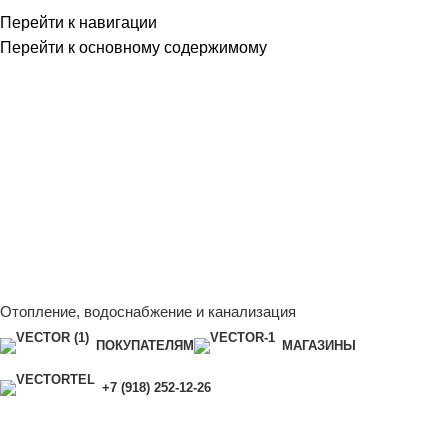
Перейти к навигации
Перейти к основному содержимому
Сейчас мы дорабатываем сайт, поэтому некоторые цены в
каталоге могут отличаться от актуальных.
Чтобы получить
полную и актуальную информацию, свяжитесь с нашим
менеджером - Алена +7 (918) 252-12-26
Сейчас мы дорабатываем сайт, поэтому некоторые цены в
каталоге могут отличаться от актуальных.
Чтобы получить
полную и актуальную информацию, свяжитесь с нашим
менеджером - Алена +7 (918) 252-12-26
Отопление, водоснабжение и канализация
ПОКУПАТЕЛЯМ
МАГАЗИНЫ
+7 (918) 252-12-26