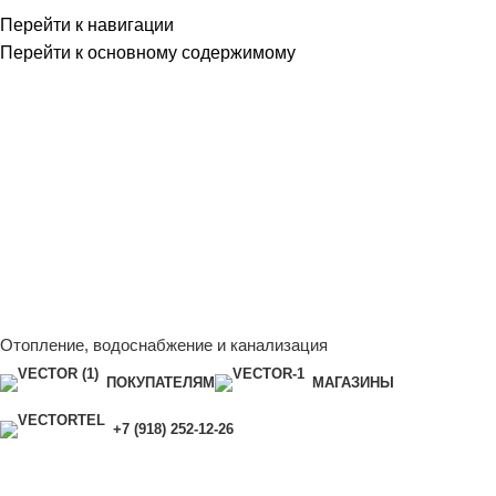
Перейти к навигации
Перейти к основному содержимому
Сейчас мы дорабатываем сайт, поэтому некоторые цены в
каталоге могут отличаться от актуальных.
Чтобы получить
полную и актуальную информацию, свяжитесь с нашим
менеджером - Алена +7 (918) 252-12-26
Сейчас мы дорабатываем сайт, поэтому некоторые цены в
каталоге могут отличаться от актуальных.
Чтобы получить
полную и актуальную информацию, свяжитесь с нашим
менеджером - Алена +7 (918) 252-12-26
Отопление, водоснабжение и канализация
ПОКУПАТЕЛЯМ
МАГАЗИНЫ
+7 (918) 252-12-26