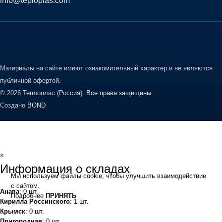
info@teploplas.com
Материалы на сайте имеют ознакомительный характер и не являются
публичной офертой.
© 2026 Теплоплас (Россия).
Все права защищены.
Создано
BOND
×
Информация о складах
Мы используем файлы cookie, чтобы улучшить взаимодействие
с сайтом.
Анапа
: 0 шт.
Подробнее
ПРИНЯТЬ
Кирилла Россинского
: 1 шт.
Крымск
: 0 шт.
Пригородная
: 0 шт.