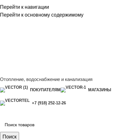
Перейти к навигации
Перейти к основному содержимому
Сейчас мы дорабатываем сайт, поэтому некоторые цены
в каталоге могут отличаться от актуальных.
Чтобы
получить полную и актуальную информацию, свяжитесь
с нашим менеджером - Алена +7 (918) 252-12-26
Сейчас мы дорабатываем сайт, поэтому некоторые цены
в каталоге могут отличаться от актуальных.
Чтобы
получить полную и актуальную информацию, свяжитесь
с нашим менеджером - Алена +7 (918) 252-12-26
Отопление, водоснабжение и канализация
ПОКУПАТЕЛЯМ
МАГАЗИНЫ
+7 (918) 252-12-26
Поиск